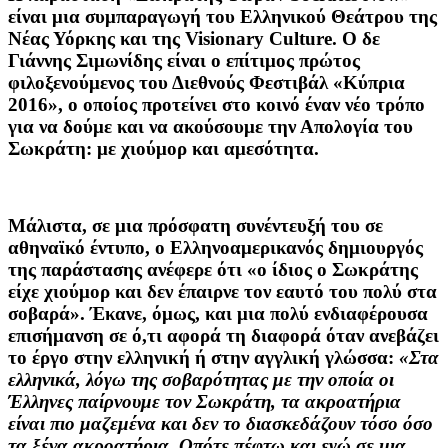
είναι μια συμπαραγωγή του Ελληνικού Θεάτρου της
Νέας Υόρκης και της Visionary Culture. Ο δε
Γιάννης Σιμωνίδης είναι ο επίτιμος πρώτος
φιλοξενούμενος του Διεθνούς Φεστιβάλ «Κύπρια
2016», ο οποίος προτείνει στο κοινό έναν νέο τρόπο
για να δούμε και να ακούσουμε την Απολογία του
Σωκράτη: με χιούμορ και αμεσότητα.
Μάλιστα, σε μια πρόσφατη συνέντευξή του σε
αθηναϊκό έντυπο, ο Ελληνοαμερικανός δημιουργός
της παράστασης ανέφερε ότι «ο ίδιος ο Σωκράτης
είχε χιούμορ και δεν έπαιρνε τον εαυτό του πολύ στα
σοβαρά». Έκανε, όμως, και μια πολύ ενδιαφέρουσα
επισήμανση σε ό,τι αφορά τη διαφορά όταν ανεβάζει
το έργο στην ελληνική ή στην αγγλική γλώσσα:
«Στα
ελληνικά, λόγω της σοβαρότητας με την οποία οι
Έλληνες παίρνουμε τον Σωκράτη, τα ακροατήρια
είναι πιο μαζεμένα και δεν το διασκεδάζουν τόσο όσο
τα ξένα ακροατήρια. Οπότε πέφτω και εγώ σε μια