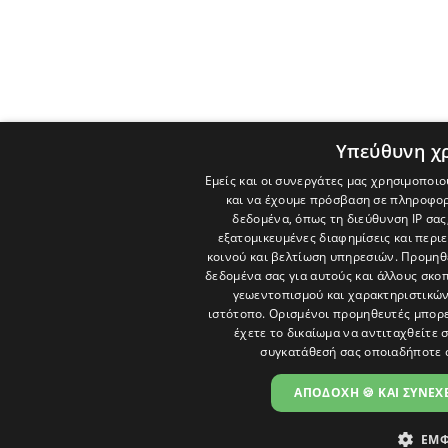
Υπεύθυνη χ
Εμείς και οι συνεργάτες μας χρησιμοποιο
και να έχουμε πρόσβαση σε πληροφορ
δεδομένα, όπως τη διεύθυνση IP σας
εξατομικευμένες διαφημίσεις και περι
κοινού και βελτίωση υπηρεσιών.
Προμηθε
δεδομένα σας για αυτούς και άλλους σκ
γεωεντοπισμού και χαρακτηριστικών 
ιστότοπο. Ορισμένοι προμηθευτές μπορε
έχετε το δικαίωμα να αντιταχθείτε 
συγκατάθεσή σας οποιαδήποτε 
ΑΠΟΔΟΧΗ 🍪 ΚΑΙ ΣΥΝΕΧΕ
ΕΜΦ