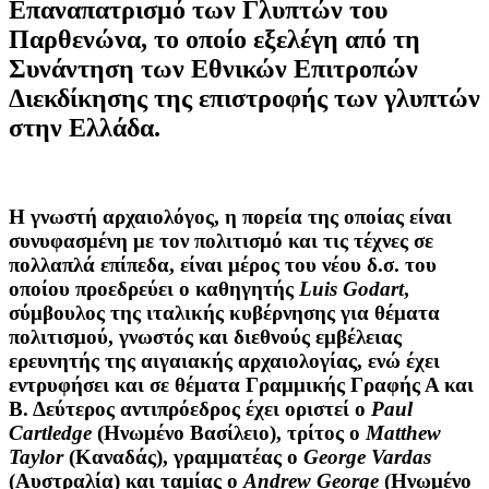
Επαναπατρισμό των Γλυπτών του
Παρθενώνα, το οποίο εξελέγη από τη
Συνάντηση των Εθνικών Επιτροπών
Διεκδίκησης της επιστροφής των γλυπτών
στην Ελλάδα.
Η γνωστή αρχαιολόγος, η πορεία της οποίας είναι
συνυφασμένη με τον πολιτισμό και τις τέχνες σε
πολλαπλά επίπεδα, είναι μέρος του νέου δ.σ. του
οποίου προεδρεύει ο καθηγητής
Luis Godart
,
σύμβουλος της ιταλικής κυβέρνησης για θέματα
πολιτισμού, γνωστός και διεθνούς εμβέλειας
ερευνητής της αιγαιακής αρχαιολογίας, ενώ έχει
εντρυφήσει και σε θέματα Γραμμικής Γραφής Α και
Β. Δεύτερος αντιπρόεδρος έχει οριστεί ο
Paul
Cartledge
(Ηνωμένο Βασίλειο), τρίτος ο
Matthew
Taylor
(Καναδάς), γραμματέας ο
George Vardas
(Αυστραλία) και ταμίας ο
Andrew George
(Ηνωμένο