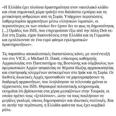
«Η Ελλάδα έχει πλούσια δραστηριότητα στον ναυτιλιακό κλάδο
και είναι σημαντική χώρα τράνζιτ στο θαλάσσιο εμπόριο και τη
μετακίνηση ανθρώπων από τη Συρία. Υπάρχουν περιπτώσεις
λαθρεμπορίου αρχαιοτήτων μέσω ελληνικών λιμανιών, οι
περισσότερες εκ των οποίων δεν έχουν δει το φως τη δημοσιότητας
[...] Ομάδες του ISIS, που επιχειρούσαν έξω από την πόλη Deir ez-
Zor στη Συρία, είχαν διασυνδέσεις στην Ελλάδα και τη Γερμανία
και εμπλέκονταν σε ένα ευρύ φάσμα εγκληματικών
δραστηριοτήτων».
Τις παραπάνω αποκαλυπτικές διαπιστώσεις κάνει, με συνέντευξή
του στο VICE, ο Michael D. Danti, επίκουρος καθηγητής
Αρχαιολογίας στο Πανεπιστήμιο της Βοστώνης και σύμβουλος των
αμερικανικών Αρχών ασφαλείας σε θέματα δίωξης αρχαιοκαπηλίας
και επιστροφής κλεμμένων αντικειμένων στο Ιράκ και τη Συρία. Οι
διεθνείς διωκτικές Αρχές προσπαθούν να χαρτογραφήσουν τη
διαδρομή αρχαιοτήτων, που λεηλάτησαν τα τελευταία χρόνια οι
τζιχαντιστές του ISIS. Θησαυροί πολιτιστικής κληρονομιάς
εκτιμάται ότι βρίσκονται στα χέρια μεσαζόντων στην Τουρκία, οι
οποίοι πρέπει τους «ξεπλύνουν», ώστε να τους πουλήσουν σε
μεγάλες γκαλερί, οίκους δημοπρασιών και ιδιωτικές συλλογές. Και
σε αυτήν την περίπτωση, η Ελλάδα φαίνεται πως έχει κομβικό
ρόλο.