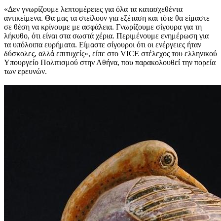
«Δεν γνωρίζουμε λεπτομέρειες για όλα τα κατασχεθέντα
αντικείμενα. Θα μας τα στείλουν για εξέταση και τότε θα είμαστε
σε θέση να κρίνουμε με ασφάλεια. Γνωρίζουμε σίγουρα για τη
λήκυθο, ότι είναι στα σωστά χέρια. Περιμένουμε ενημέρωση για
τα υπόλοιπα ευρήματα. Είμαστε σίγουροι ότι οι ενέργειες ήταν
δύσκολες, αλλά επιτυχείς», είπε στο VICE στέλεχος του ελληνικού
Υπουργείο Πολιτισμού στην Αθήνα, που παρακολουθεί την πορεία
των ερευνών.