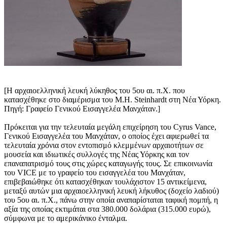
[Η αρχαιοελληνική λευκή λύκηθος του 5ου αι. π.Χ. που
κατασχέθηκε στο διαμέρισμα του M.H. Steinhardt στη Νέα Υόρκη.
Πηγή: Γραφείο Γενικού Εισαγγελέα Μανχάταν.]
Πρόκειται για την τελευταία μεγάλη επιχείρηση του Cyrus Vance,
Γενικού Εισαγγελέα του Μανχάταν, ο οποίος έχει αφιερωθεί τα
τελευταία χρόνια στον εντοπισμό κλεμμένων αρχαιοτήτων σε
μουσεία και ιδιωτικές συλλογές της Νέας Υόρκης και τον
επαναπατρισμό τους στις χώρες καταγωγής τους. Σε επικοινωνία
του VICE με το γραφείο του εισαγγελέα του Μανχάταν,
επιβεβαιώθηκε ότι κατασχέθηκαν τουλάχιστον 15 αντικείμενα,
μεταξύ αυτών μια αρχαιοελληνική λευκή λήκυθος (δοχείο λαδιού)
του 5ου αι. π.Χ., πάνω στην οποία αναπαρίσταται ταφική πομπή, η
αξία της οποίας εκτιμάται στα 380.000 δολάρια (315.000 ευρώ),
σύμφωνα με το αμερικάνικο ένταλμα.