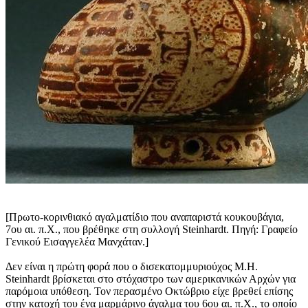
[Πρωτο-κορινθιακό αγαλματίδιο που αναπαριστά κουκουβάγια,
7ου αι. π.Χ., που βρέθηκε στη συλλογή Steinhardt. Πηγή: Γραφείο
Γενικού Εισαγγελέα Μανχάταν.]
Δεν είναι η πρώτη φορά που ο δισεκατομμυριούχος M.H.
Steinhardt βρίσκεται στο στόχαστρο των αμερικανικών Αρχών για
παρόμοια υπόθεση. Τον περασμένο Οκτώβριο είχε βρεθεί επίσης
στην κατοχή του ένα μαρμάρινο άγαλμα του 6ου αι. π.Χ., το οποίο