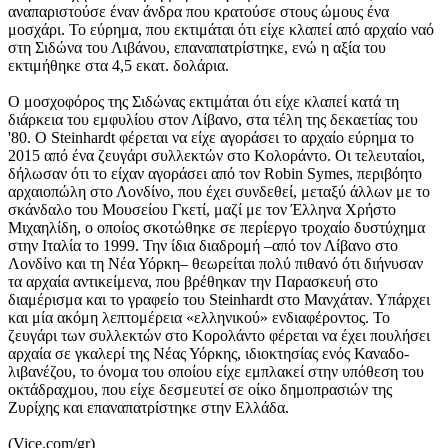
αναπαριστούσε έναν άνδρα που κρατούσε στους ώμους ένα
μοσχάρι. Το εύρημα, που εκτιμάται ότι είχε κλαπεί από αρχαίο ναό
στη Σιδώνα του Λιβάνου, επαναπατρίστηκε, ενώ η αξία του
εκτιμήθηκε στα 4,5 εκατ. δολάρια.
Ο μοσχοφόρος της Σιδώνας εκτιμάται ότι είχε κλαπεί κατά τη
διάρκεια του εμφυλίου στον Λίβανο, στα τέλη της δεκαετίας του
'80. Ο Steinhardt φέρεται να είχε αγοράσει το αρχαίο εύρημα το
2015 από ένα ζευγάρι συλλεκτών στο Κολοράντο. Οι τελευταίοι,
δήλωσαν ότι το είχαν αγοράσει από τον Robin Symes, περιβόητο
αρχαιοπώλη στο Λονδίνο, που έχει συνδεθεί, μεταξύ άλλων με το
σκάνδαλο του Μουσείου Γκετί, μαζί με τον Έλληνα Χρήστο
Μιχαηλίδη, ο οποίος σκοτώθηκε σε περίεργο τροχαίο δυστύχημα
στην Ιταλία το 1999. Την ίδια διαδρομή –από τον Λίβανο στο
Λονδίνο και τη Νέα Υόρκη– θεωρείται πολύ πιθανό ότι διήνυσαν
τα αρχαία αντικείμενα, που βρέθηκαν την Παρασκευή στο
διαμέρισμα και το γραφείο του Steinhardt στο Μανχάταν. Υπάρχει
και μία ακόμη λεπτομέρεια «ελληνικού» ενδιαφέροντος. Το
ζευγάρι των συλλεκτών στο Κορολάντο φέρεται να έχει πουλήσει
αρχαία σε γκαλερί της Νέας Υόρκης, ιδιοκτησίας ενός Καναδο-
λιβανέζου, το όνομα του οποίου είχε εμπλακεί στην υπόθεση του
οκτάδραχμου, που είχε δεσμευτεί σε οίκο δημοπρασιών της
Ζυρίχης και επαναπατρίστηκε στην Ελλάδα.
(Vice.com/gr)