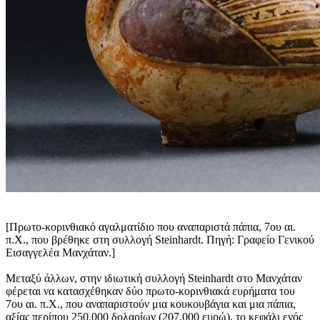
[Πρωτο-κορινθιακό αγαλματίδιο που αναπαριστά πάπια, 7ου αι.
π.Χ., που βρέθηκε στη συλλογή Steinhardt. Πηγή: Γραφείο Γενικού
Εισαγγελέα Μανχάταν.]
Μεταξύ άλλων, στην ιδιωτική συλλογή Steinhardt στο Μανχάταν
φέρεται να κατασχέθηκαν δύο πρωτο-κορινθιακά ευρήματα του
7ου αι. π.Χ., που αναπαριστούν μια κουκουβάγια και μια πάπια,
αξίας περίπου 250.000 δολαρίων (207.000 ευρώ), το κεφάλι ενός