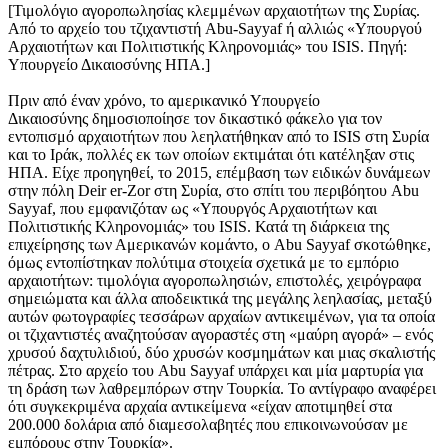
[Τιμολόγιο αγοροπωλησίας κλεμμένων αρχαιοτήτων της Συρίας.
Από το αρχείο του τζιχαντιστή Abu-Sayyaf ή αλλιώς «Υπουργού
Αρχαιοτήτων και Πολιτιστικής Κληρονομιάς» του ISIS. Πηγή:
Υπουργείο Δικαιοσύνης ΗΠΑ.]
Πριν από έναν χρόνο, το αμερικανικό Υπουργείο
Δικαιοσύνης δημοσιοποίησε τον δικαστικό φάκελο για τον
εντοπισμό αρχαιοτήτων που λεηλατήθηκαν από το ISIS στη Συρία
και το Ιράκ, πολλές εκ των οποίων εκτιμάται ότι κατέληξαν στις
ΗΠΑ. Είχε προηγηθεί, το 2015, επέμβαση των ειδικών δυνάμεων
στην πόλη Deir er-Zor στη Συρία, στο σπίτι του περιβόητου Abu
Sayyaf, που εμφανιζόταν ως «Υπουργός Αρχαιοτήτων και
Πολιτιστικής Κληρονομιάς» του ISIS. Κατά τη διάρκεια της
επιχείρησης των Αμερικανών κομάντο, ο Abu Sayyaf σκοτώθηκε,
όμως εντοπίστηκαν πολύτιμα στοιχεία σχετικά με το εμπόριο
αρχαιοτήτων: τιμολόγια αγοροπωλησιών, επιστολές, χειρόγραφα
σημειώματα και άλλα αποδεικτικά της μεγάλης λεηλασίας, μεταξύ
αυτών φωτογραφίες τεσσάρων αρχαίων αντικειμένων, για τα οποία
οι τζιχαντιστές αναζητούσαν αγοραστές στη «μαύρη αγορά» – ενός
χρυσού δαχτυλιδιού, δύο χρυσών κοσμημάτων και μιας σκαλιστής
πέτρας. Στο αρχείο του Abu Sayyaf υπάρχει και μία μαρτυρία για
τη δράση των λαθρεμπόρων στην Τουρκία. Το αντίγραφο αναφέρει
ότι συγκεκριμένα αρχαία αντικείμενα «είχαν αποτιμηθεί στα
200.000 δολάρια από διαμεσολαβητές που επικοινωνούσαν με
εμπόρους στην Τουρκία».