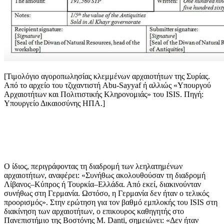
[Τιμολόγιο αγοροπωλησίας κλεμμένων αρχαιοτήτων της Συρίας.
Από το αρχείο του τζιχαντιστή Abu-Sayyaf ή αλλιώς «Υπουργού
Αρχαιοτήτων και Πολιτιστικής Κληρονομιάς» του ISIS. Πηγή:
Υπουργείο Δικαιοσύνης ΗΠΑ.]
Ο ίδιος, περιγράφοντας τη διαδρομή των λεηλατημένων
αρχαιοτήτων, αναφέρει: «Συνήθως ακολουθούσαν τη διαδρομή
Λίβανος–Κύπρος ή Τουρκία–Ελλάδα. Από εκεί, διακινούνταν
συνήθως στη Γερμανία. Ωστόσο, η Γερμανία δεν ήταν ο τελικός
προορισμός». Στην ερώτηση για τον βαθμό εμπλοκής του ISIS στη
διακίνηση των αρχαιοτήτων, ο επικουρος καθηγητής στο
Πανεπιστήμιο της Βοστόνης M. Danti, σημειώνει: «Δεν ήταν