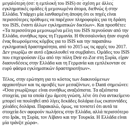
μεγαλύτερη (σσ: η εμπλοκή του ISIS) σε σχέση με άλλες
εγκληματικές ομάδες ή μεμονωμένα άτομα, διεθνώς ή στην
Ελλάδα. Υπάρχει μία λανθασμένη άποψη ότι οι πηγές είναι
περισσότερες πρόθυμες να παρέχουν πληροφορίες για τη δράση
του ISIS, έναντι άλλων εγκληματικών δικτύων». Και προσθέτει:
«Τα περισσότερα μεμονωμένα μέλη του ISIS περνούσαν από την
Ελλάδα, συνήθως προς τη Γερμανία. Η Θεσσαλονίκη ήταν συχνά
ένας θεωρούμενος κόμβος για το ISIS και την παραπάνω
εγκληματική δραστηριότητα, από το 2015 ως τις αρχές του 2017.
Δεν γνωρίζω αν αυτό εξακολουθεί να συμβαίνει. Ομάδες του ISIS
που επιχειρούσαν έξω από την πόλη Deir ez-Zor στη Συρία, είχαν
διασυνδέσεις στην Ελλάδα και τη Γερμανία και εμπλέκονταν σε
ευρύ φάσμα εγκληματικών δραστηριοτήτων».
Τέλος, στην ερώτηση για το κόστος των διακινούμενων
αρχαιοτήτων και τις αμοιβές των μεσαζόντων, ο Danti σημειώνει:
«Όσα γνωρίζουμε είναι συνήθως αναξιόπιστα. Τα αξιόπιστα
στοιχεία, για τα οποία έχω άμεση γνώση, λένε ότι ένα αντικείμενο
μπορεί να πουληθεί από λίγες δεκάδες δολάρια έως εκατοντάδες
χιλιάδες δολάρια. Παρακαλώ, όμως, να τονιστεί ότι αυτά τα
στοιχεία δεν αφορούν πωλήσεις στην Ελλάδα, αλλά περισσότερο
στο Ιράκ, τη Συρία, τον Λίβανο και την Τουρκία. Η Ελλάδα είναι
μία τράνζιτ χώρα».