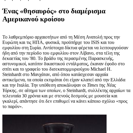
Ένας «θησαυρός» στο διαμέρισμα
Αμερικανού κροίσου
Το λαθρεμπόριο αρχαιοτήτων από τη Μέση Ανατολή προς την
Ευρώπη και τις ΗΠΑ, φυσικά, προϋπήρχε του ISIS και του
εμφυλίου στη Συρία. Αντίστοιχα δίκτυα φέρεται να λειτουργούσαν
ήδη από την περίοδο του εμφυλίου στον Λίβανο, στα τέλη της
δεκαετίας του '80. Το βράδυ της περασμένης Παρασκευής,
αστυνομικοί, κατόπιν δικαστικού εντάλματος, έκαναν έφοδο στο
σπίτι και το γραφείο του δισεκατομμυριούχου Michael H.
Steinhardt στο Μανχάταν, από όπου κατάσχεσαν αρχαία
αντικείμενα, τα οποία εκτιμάται ότι είχαν κλαπεί από την Ελλάδα
και την Ιταλία. Την υπόθεση αποκάλυψαν οι
Times της Νέας
Υόρκης
, σε αίτημα των οποίων, ο Steinhardt, συλλέκτης αρχαίων τα
τελευταία 30 χρόνια και με στενούς δεσμούς με μουσεία και
γκαλερί, απάντησε ότι δεν επιθυμεί να κάνει κάποιο σχόλιο «προς
το παρόν».