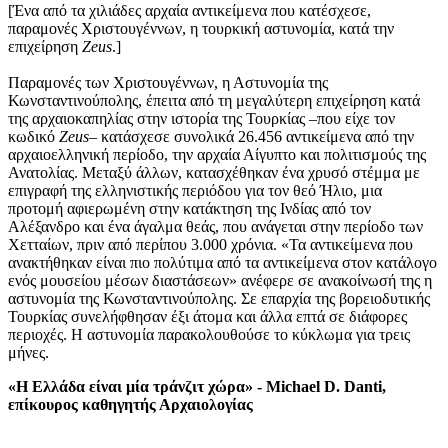
[Ένα από τα χιλιάδες αρχαία αντικείμενα που κατέσχεσε,
παραμονές Χριστουγέννων, η τουρκική αστυνομία, κατά την
επιχείρηση
Zeus
.]
Παραμονές των Χριστουγέννων, η Αστυνομία της
Κωνσταντινούπολης, έπειτα από τη μεγαλύτερη επιχείρηση κατά
της αρχαιοκαπηλίας στην ιστορία της Τουρκίας –που είχε τον
κωδικό
Zeus
– κατάσχεσε συνολικά 26.456 αντικείμενα από την
αρχαιοελληνική περίοδο, την αρχαία Αίγυπτο και πολιτισμούς της
Ανατολίας. Μεταξύ άλλων, κατασχέθηκαν ένα χρυσό στέμμα με
επιγραφή της ελληνιστικής περιόδου για τον θεό Ήλιο, μια
προτομή αφιερωμένη στην κατάκτηση της Ινδίας από τον
Αλέξανδρο και ένα άγαλμα θεάς, που ανάγεται στην περίοδο των
Χετταίων, πριν από περίπου 3.000 χρόνια. «Τα αντικείμενα που
ανακτήθηκαν είναι πιο πολύτιμα από τα αντικείμενα στον κατάλογο
ενός μουσείου μέσων διαστάσεων» ανέφερε σε ανακοίνωσή της η
αστυνομία της Κωνσταντινούπολης. Σε επαρχία της βορειοδυτικής
Τουρκίας συνελήφθησαν έξι άτομα και άλλα επτά σε διάφορες
περιοχές. Η αστυνομία παρακολουθούσε το κύκλωμα για τρεις
μήνες.
«Η Ελλάδα είναι μία τράνζιτ χώρα» - Michael D. Danti,
επίκουρος καθηγητής Αρχαιολογίας