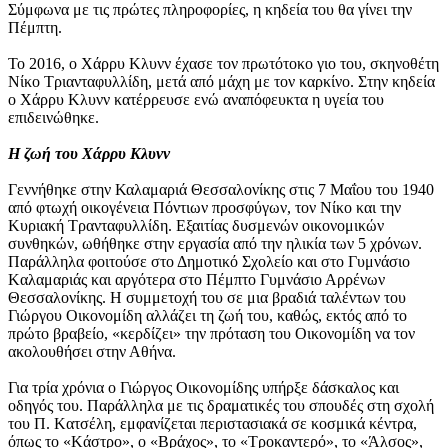
Σύμφωνα με τις πρώτες πληροφορίες, η κηδεία του θα γίνει την
Πέμπτη.
To 2016, o Χάρρυ Κλυνν έχασε τον πρωτότοκο γιο του, σκηνοθέτη
Νίκο Τριανταφυλλίδη, μετά από μάχη με τον καρκίνο. Στην κηδεία
ο Χάρρυ Κλυνν κατέρρευσε ενώ αναπόφευκτα η υγεία του
επιδεινώθηκε.
Η ζωή του Χάρρυ Κλυνν
Γεννήθηκε στην Καλαμαριά Θεσσαλονίκης στις 7 Μαΐου του 1940
από φτωχή οικογένεια Πόντιων προσφύγων, τον Νίκο και την
Κυριακή Τρανταφυλλίδη. Εξαιτίας δυσμενών οικονομικών
συνθηκών, ωθήθηκε στην εργασία από την ηλικία των 5 χρόνων.
Παράλληλα φοιτούσε στο Δημοτικό Σχολείο και στο Γυμνάσιο
Kαλαμαριάς και αργότερα στο Πέμπτο Γυμνάσιο Αρρένων
Θεσσαλονίκης. Η συμμετοχή του σε μια βραδιά ταλέντων του
Γιώργου Οικονομίδη αλλάζει τη ζωή του, καθώς, εκτός από το
πρώτο βραβείο, «κερδίζει» την πρόταση του Οικονομίδη να τον
ακολουθήσει στην Αθήνα.
Για τρία χρόνια ο Γιώργος Οικονομίδης υπήρξε δάσκαλος και
οδηγός του. Παράλληλα με τις δραματικές του σπουδές στη σχολή
του Π. Kατσέλη, εμφανίζεται περιστασιακά σε κοσμικά κέντρα,
όπως το «Kάστρο», ο «Bράχος», το «Tροκαντερό», το «Άλσος»,