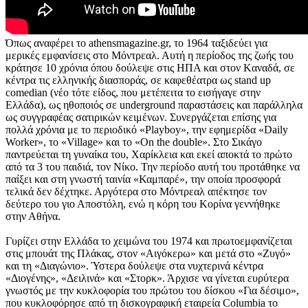
Όπως αναφέρει το athensmagazine.gr, το 1964 ταξιδεύει για
μερικές εμφανίσεις στο Μόντρεαλ. Αυτή η περίοδος της ζωής του
κράτησε 10 χρόνια όπου δούλεψε στις HΠA και στον Kαναδά, σε
κέντρα τις ελληνικής διασποράς, σε καφεθέατρα ως stand up
comedian (νέο τότε είδος, που μετέπειτα το εισήγαγε στην
Ελλάδα), ως ηθοποιός σε underground παραστάσεις και παράλληλα
ως συγγραφέας σατιρικών κειμένων. Συνεργάζεται επίσης για
πολλά χρόνια με το περιοδικό «Playboy», την εφημερίδα «Daily
Worker», το «Village» και το «On the double». Στο Σικάγο
παντρεύεται τη γυναίκα του, Χαρίκλεια και εκεί αποκτά το πρώτο
από τα 3 του παιδιά, τον Νίκο. Την περίοδο αυτή του προτάθηκε να
παίξει και στη γνωστή ταινία «Καμπαρέ», την οποία προσφορά
τελικά δεν δέχτηκε. Αργότερα στο Μόντρεαλ απέκτησε τον
δεύτερο του γιο Αποστόλη, ενώ η κόρη του Κορίνα γεννήθηκε
στην Αθήνα.
Γυρίζει στην Ελλάδα το χειμώνα του 1974 και πρωτοεμφανίζεται
στις μπουάτ της Πλάκας, στον «Aιγόκερω» και μετά στο «Zυγό»
και τη «Διαγώνιο». Ύστερα δούλεψε στα νυχτερινά κέντρα
«Διογένης», «Δειλινά» και «Στορκ». Άρχισε να γίνεται ευρύτερα
γνωστός με την κυκλοφορία του πρώτου του δίσκου «Για δέσιμο»,
που κυκλοφόρησε από τη δισκογραφική εταιρεία Columbia το