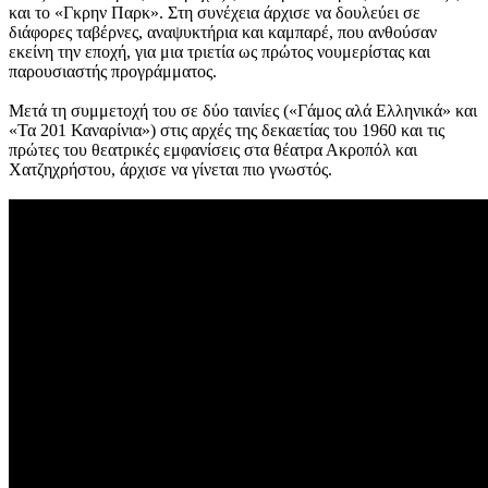
και το «Γκρην Παρκ». Στη συνέχεια άρχισε να δουλεύει σε
διάφορες ταβέρνες, αναψυκτήρια και καμπαρέ, που ανθούσαν
εκείνη την εποχή, για μια τριετία ως πρώτος νουμερίστας και
παρουσιαστής προγράμματος.
Μετά τη συμμετοχή του σε δύο ταινίες («Γάμος αλά Ελληνικά» και
«Τα 201 Καναρίνια») στις αρχές της δεκαετίας του 1960 και τις
πρώτες του θεατρικές εμφανίσεις στα θέατρα Ακροπόλ και
Χατζηχρήστου, άρχισε να γίνεται πιο γνωστός.