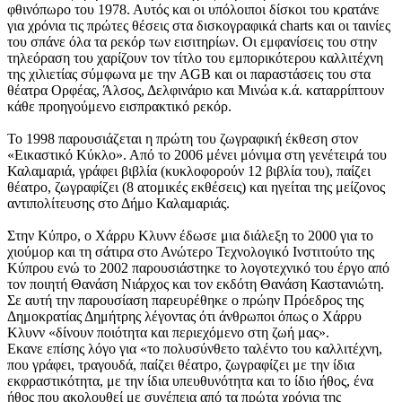
φθινόπωρο του 1978. Αυτός και οι υπόλοιποι δίσκοι του κρατάνε
για χρόνια τις πρώτες θέσεις στα δισκογραφικά charts και οι ταινίες
του σπάνε όλα τα ρεκόρ των εισιτηρίων. Οι εμφανίσεις του στην
τηλεόραση του χαρίζουν τον τίτλο του εμπορικότερου καλλιτέχνη
της χιλιετίας σύμφωνα με την AGB και οι παραστάσεις του στα
θέατρα Ορφέας, Άλσος, Δελφινάριο και Μινώα κ.ά. καταρρίπτουν
κάθε προηγούμενο εισπρακτικό ρεκόρ.
Το 1998 παρουσιάζεται η πρώτη του ζωγραφική έκθεση στον
«Εικαστικό Κύκλο». Από το 2006 μένει μόνιμα στη γενέτειρά του
Καλαμαριά, γράφει βιβλία (κυκλοφορούν 12 βιβλία του), παίζει
θέατρο, ζωγραφίζει (8 ατομικές εκθέσεις) και ηγείται της μείζονος
αντιπολίτευσης στο Δήμο Καλαμαριάς.
Στην Κύπρο, ο Χάρρυ Κλυνν έδωσε μια διάλεξη το 2000 για το
χιούμορ και τη σάτιρα στο Ανώτερο Τεχνολογικό Ινστιτούτο της
Κύπρου ενώ το 2002 παρουσιάστηκε το λογοτεχνικό του έργο από
τον ποιητή Θανάση Νιάρχος και τον εκδότη Θανάση Καστανιώτη.
Σε αυτή την παρουσίαση παρευρέθηκε ο πρώην Πρόεδρος της
Δημοκρατίας Δημήτρης λέγοντας ότι άνθρωποι όπως ο Χάρρυ
Κλυνν «δίνουν ποιότητα και περιεχόμενο στη ζωή μας».
Εκανε επίσης λόγο για «το πολυσύνθετο ταλέντο του καλλιτέχνη,
που γράφει, τραγουδά, παίζει θέατρο, ζωγραφίζει με την ίδια
εκφραστικότητα, με την ίδια υπευθυνότητα και το ίδιο ήθος, ένα
ήθος που ακολουθεί με συνέπεια από τα πρώτα χρόνια της