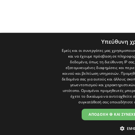
Υπεύθυνη χ
Εμείς και οι συνεργάτες μας χρησιμοποιο
και να έχουμε πρόσβαση σε πληροφορ
δεδομένα, όπως τη διεύθυνση IP σας
εξατομικευμένες διαφημίσεις και περι
κοινού και βελτίωση υπηρεσιών.
Προμηθε
δεδομένα σας για αυτούς και άλλους σκ
γεωεντοπισμού και χαρακτηριστικών 
ιστότοπο. Ορισμένοι προμηθευτές μπορε
έχετε το δικαίωμα να αντιταχθείτε 
συγκατάθεσή σας οποιαδήποτε 
ΑΠΟΔΟΧΗ 🍪 ΚΑΙ ΣΥΝΕΧΕ
ΕΜΦ