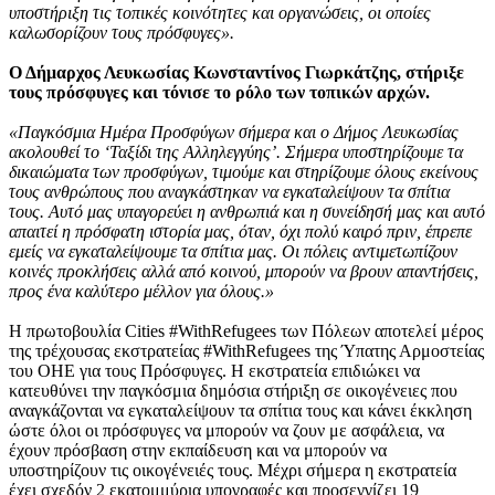
υποστήριξη τις τοπικές κοινότητες και οργανώσεις, οι οποίες
καλωσορίζουν τους πρόσφυγες».
Ο Δήμαρχος Λευκωσίας Κωνσταντίνος Γιωρκάτζης, στήριξε
τους πρόσφυγες και τόνισε το ρόλο των τοπικών αρχών.
«Παγκόσμια Ημέρα Προσφύγων σήμερα και ο Δήμος Λευκωσίας
ακολουθεί το ‘Ταξίδι της Αλληλεγγύης’. Σήμερα υποστηρίζουμε τα
δικαιώματα των προσφύγων, τιμούμε και στηρίζουμε όλους εκείνους
τους ανθρώπους που αναγκάστηκαν να εγκαταλείψουν τα σπίτια
τους. Αυτό μας υπαγορεύει η ανθρωπιά και η συνείδησή μας και αυτό
απαιτεί η πρόσφατη ιστορία μας, όταν, όχι πολύ καιρό πριν, έπρεπε
εμείς να εγκαταλείψουμε τα σπίτια μας. Οι πόλεις αντιμετωπίζουν
κοινές προκλήσεις αλλά από κοινού, μπορούν να βρουν απαντήσεις,
προς ένα καλύτερο μέλλον για όλους.»
Η πρωτοβουλία Cities #WithRefugees των Πόλεων αποτελεί μέρος
της τρέχουσας εκστρατείας #WithRefugees της Ύπατης Αρμοστείας
του ΟΗΕ για τους Πρόσφυγες. Η εκστρατεία επιδιώκει να
κατευθύνει την παγκόσμια δημόσια στήριξη σε οικογένειες που
αναγκάζονται να εγκαταλείψουν τα σπίτια τους και κάνει έκκληση
ώστε όλοι οι πρόσφυγες να μπορούν να ζουν με ασφάλεια, να
έχουν πρόσβαση στην εκπαίδευση και να μπορούν να
υποστηρίζουν τις οικογένειές τους. Μέχρι σήμερα η εκστρατεία
έχει σχεδόν 2 εκατομμύρια υπογραφές και προσεγγίζει 19