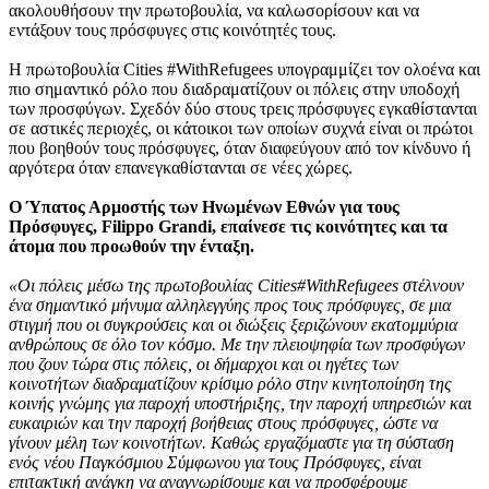
ακολουθήσουν την πρωτοβουλία, να καλωσορίσουν και να
εντάξουν τους πρόσφυγες στις κοινότητές τους.
Η πρωτοβουλία Cities #WithRefugees υπογραμμίζει τον ολοένα και
πιο σημαντικό ρόλο που διαδραματίζουν οι πόλεις στην υποδοχή
των προσφύγων. Σχεδόν δύο στους τρεις πρόσφυγες εγκαθίστανται
σε αστικές περιοχές, οι κάτοικοι των οποίων συχνά είναι οι πρώτοι
που βοηθούν τους πρόσφυγες, όταν διαφεύγουν από τον κίνδυνο ή
αργότερα όταν επανεγκαθίστανται σε νέες χώρες.
Ο Ύπατος Αρμοστής των Ηνωμένων Εθνών για τους
Πρόσφυγες, Filippo Grandi, επαίνεσε τις κοινότητες και τα
άτομα που προωθούν την ένταξη.
«Οι πόλεις μέσω της πρωτοβουλίας
Cities
#WithRefugees στέλνουν
ένα σημαντικό μήνυμα αλληλεγγύης προς τους πρόσφυγες, σε μια
στιγμή που οι συγκρούσεις και οι διώξεις ξεριζώνουν εκατομμύρια
ανθρώπους σε όλο τον κόσμο. Με την πλειοψηφία των προσφύγων
που ζουν τώρα στις πόλεις, οι δήμαρχοι και οι ηγέτες των
κοινοτήτων διαδραματίζουν κρίσιμο ρόλο στην κινητοποίηση της
κοινής γνώμης για παροχή υποστήριξης, την παροχή υπηρεσιών και
ευκαιριών και την παροχή βοήθειας στους πρόσφυγες, ώστε να
γίνουν μέλη των κοινοτήτων. Καθώς εργαζόμαστε για τη σύσταση
ενός νέου Παγκόσμιου Σύμφωνου για τους Πρόσφυγες, είναι
επιτακτική ανάγκη να αναγνωρίσουμε και να προσφέρουμε