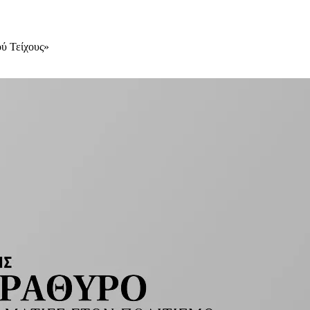
ού Τείχους»