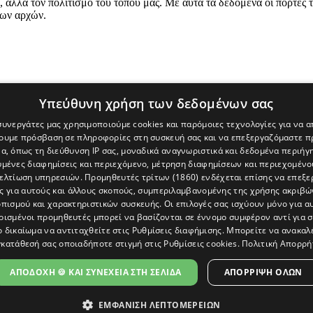
ή, αλλά τον πολιτισμό του τόπου μας. Με αυτά τα δεδομένα οι πόρτες 
ιων αρχών.
Υπεύθυνη χρήση των δεδομένων σας
 συνεργάτες μας χρησιμοποιούμε cookies και παρόμοιες τεχνολογίες για να
χουμε πρόσβαση σε πληροφορίες στη συσκευή σας και να επεξεργαζόμαστε 
α, όπως τη διεύθυνση IP σας, μοναδικά αναγνωριστικά και δεδομένα περιήγη
υμένες διαφημίσεις και περιεχόμενο, μέτρηση διαφημίσεων και περιεχομένο
βελτίωση υπηρεσιών.
Προμηθευτές τρίτων (1860)
ενδέχεται επίσης να επεξε
ς για αυτούς και άλλους σκοπούς, συμπεριλαμβανομένης της χρήσης ακριβ
πισμού και χαρακτηριστικών συσκευής. Οι επιλογές σας ισχύουν μόνο για α
ρισμένοι προμηθευτές μπορεί να βασίζονται σε έννομο συμφέρον αντί για 
ο δικαίωμα να αντιταχθείτε στις
Ρυθμίσεις διαφήμισης
. Μπορείτε να ανακαλ
κατάθεσή σας οποιαδήποτε στιγμή στις
Ρυθμίσεις cookies
.
Πολιτική Απορρή
[Κύπρος] και του διαδικτυακού πόρταλ www.politis.com.cy. Ειδήσεις, 
τρο, δεν χάνουμε το δάσος.
ΑΠΟΔΟΧΗ 🍪 ΚΑΙ ΣΥΝΕΧΕΙΑ ΣΤΗ ΣΕΛΙΔΑ
ΑΠΌΡΡΙΨΗ ΌΛΩΝ
ΕΜΦΑΝΙΣΗ ΛΕΠΤΟΜΕΡΕΙΩΝ