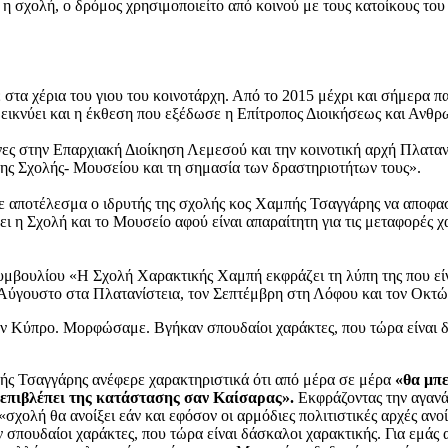
 η σχολή, ο δρόμος χρησιμοποιείτο από κοινού με τους κατοίκους του
τα χέρια του γιου του κοινοτάρχη. Από το 2015 μέχρι και σήμερα πα
δεικνύει και η έκθεση που εξέδωσε η Επίτροπος Διοικήσεως και Ανθρ
ες στην Επαρχιακή Διοίκηση Λεμεσού και την κοινοτική αρχή Πλαταν
της Σχολής- Μουσείου και τη σημασία των δραστηριοτήτων τους».
ε αποτέλεσμα ο ιδρυτής της σχολής κος Χαμπής Τσαγγάρης να αποφασ
 η Σχολή και το Μουσείο αφού είναι απαραίτητη για τις μεταφορές χ
συμβουλίου «Η Σχολή Χαρακτικής Χαμπή εκφράζει τη λύπη της που ε
Αύγουστο στα Πλατανίστεια, τον Σεπτέμβρη στη Λόφου και τον Οκτ
ν Κύπρο. Μορφώσαμε. Βγήκαν σπουδαίοι χαράκτες, που τώρα είναι δά
πής Τσαγγάρης ανέφερε χαρακτηριστικά ότι από μέρα σε μέρα
«θα μπε
α επιβλέπει της κατάστασης σαν Καίσαρας».
Εκφράζοντας την αγανάκ
«σχολή θα ανοίξει εάν και εφόσον οι αρμόδιες πολιτιστικές αρχές ανο
ουδαίοι χαράκτες, που τώρα είναι δάσκαλοι χαρακτικής. Για εμάς α