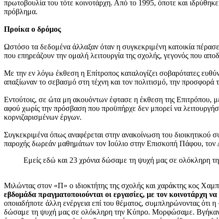
πρωτοβουλία του τότε κοινοτάρχη. Από το 1995, όποτε και ιδρύθηκε
πρόβλημα.
Προίκα ο δρόμος
Ωστόσο τα δεδομένα άλλαξαν όταν η συγκεκριμένη κατοικία πέρασε σ
που επηρεάζουν την ομαλή λειτουργία της σχολής, γεγονός που απο
Με την εν λόγω έκθεση η Επίτροπος καταλογίζει σοβαρότατες ευθύν
απαξίωναν το σεβασμό στη τέχνη και τον πολιτισμό, την προσφορά 
Εντούτοις, σε ώτα μη ακουόντων έφτασε η έκθεση της Επιτρόπου, μ
αφού χωρίς την πρόσβαση που προϋπήρχε δεν μπορεί να λειτουργήσει
κορνιζαρισμένων έργων.
Συγκεκριμένα όπως αναφέρεται στην ανακοίνωση του διοικητικού 
παροχής δωρεάν μαθημάτων τον Ιούλιο στην Επισκοπή Πάφου, τον 
Εμείς εδώ και 23 χρόνια δώσαμε τη ψυχή μας σε ολόκληρη τη
Μιλώντας στον «Π» ο ιδιοκτήτης της σχολής και χαράκτης κος Χαμ
εβδομάδα πραγματοποιούνται οι εργασίες, με τον κοινοτάρχη ν
οποιαδήποτε άλλη ενέργεια επί του θέματος, συμπληρώνοντας ότι η 
δώσαμε τη ψυχή μας σε ολόκληρη την Κύπρο. Μορφώσαμε. Βγήκαν σπ