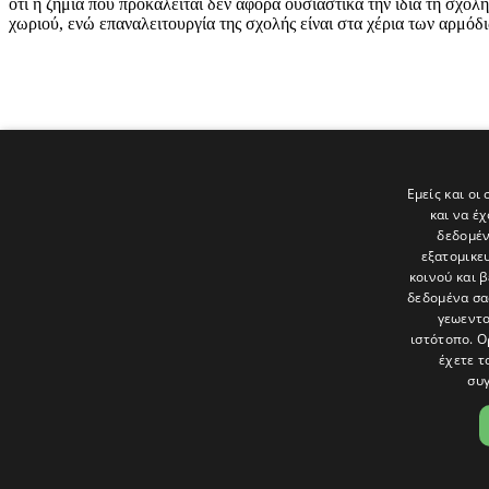
ότι η ζημιά που προκαλείται δεν αφορά ουσιαστικά την ίδια τη σχολ
χωριού, ενώ επαναλειτουργία της σχολής είναι στα χέρια των αρμόδ
Tags
Εμείς και οι
και να έ
ΣΧΟΛΗ ΧΑΡΑΚΤΙΚΗΣ ΧΑΜΠΗ
δεδομέν
εξατομικε
Τελευταία νέα
κοινού και 
δεδομένα σα
γεωεντο
ιστότοπο. Ο
έχετε τ
συγ
Το «Παράθυρο» είναι το πολιτιστικό ένθετο της εφημερίδας Πολίτης 
και στατικές, κριτικές προσεγγίσεις, λοξές ματιές. Βλέπουμε το δέν
Ακολουθήστε μας στα social