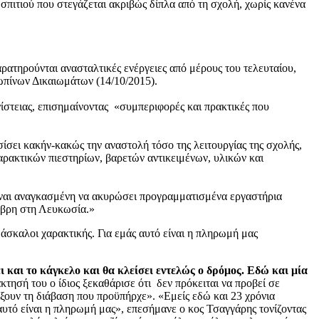
 σπιτιού που στεγάζεται ακριβώς δίπλα από τη σχολή, χωρίς κανένα
ρατηρούνται ανασταλτικές ενέργειες από μέρους του τελευταίου,
ωπίνων Δικαιωμάτων (14/10/2015).
ίστειας, επισημαίνοντας «συμπεριφορές και πρακτικές που
ίσει κακήν-κακώς την αναστολή τόσο της λειτουργίας της σχολής,
αρακτικών πιεστηρίων, βαρετών αντικειμένων, υλικών και
ίναι αναγκασμένη να ακυρώσει προγραμματισμένα εργαστήρια
ώβρη στη Λευκωσία.»
σκαλοι χαρακτικής. Για εμάς αυτό είναι η πληρωμή μας
ι και το κάγκελο και θα κλείσει εντελώς ο δρόμος. Εδώ και μία
τησή του ο ίδιος ξεκαθάρισε ότι δεν πρόκειται να προβεί σε
ίξουν τη διάβαση που προϋπήρχε». «Εμείς εδώ και 23 χρόνια
υτό είναι η πληρωμή μας», επεσήμανε ο κος Τσαγγάρης τονίζοντας