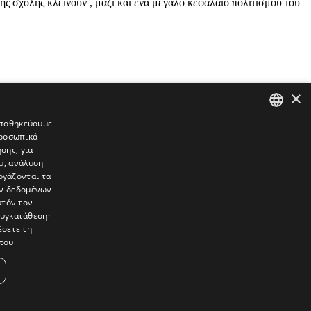
της σχολής κλείνουν , μαζί και ένα μεγάλο κεφάλαιο πολιτισμού του
×
 αποθηκεύουμε
προσωπικά
GREEK
σης, για
ENGLISH
υ, ανάλυση
ργάζονται τα
ών δεδομένων
υτόν τον
συγκατάθεση·
έσετε τη
του
συνεντεύξεις, συναντήσεις, ρεπορτάζ, ήχοι, εικόνες – κινούμενες