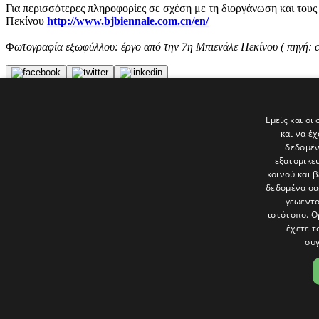
Για περισσότερες πληροφορίες σε σχέση με τη διοργάνωση και τους
Πεκίνου
http://www.bjbiennale.com.cn/en/
Φ
ωτογραφία εξωφύλλου: έργο από την 7η Μπιενάλε Πεκίνου ( πηγή: c
Tags
Εμείς και οι
Πολιτιστικές Υπηρεσίες
και να έ
Ανοικτή Πρόσκληση
δεδομέν
εξατομικε
Τελευταία νέα
κοινού και 
δεδομένα σα
γεωεντο
ιστότοπο. Ο
έχετε τ
συγ
Το «Παράθυρο» είναι το πολιτιστικό ένθετο της εφημερίδας Πολίτης 
και στατικές, κριτικές προσεγγίσεις, λοξές ματιές. Βλέπουμε το δέν
Ακολουθήστε μας στα social
ΟΡΟΙ ΧΡΗΣΗΣ
|
COOKIES
|
ΕΙΔΟΠΟΙΗΣΗ ΑΠΟΡΡΗΤΟΥ
|
ΔΗΛ