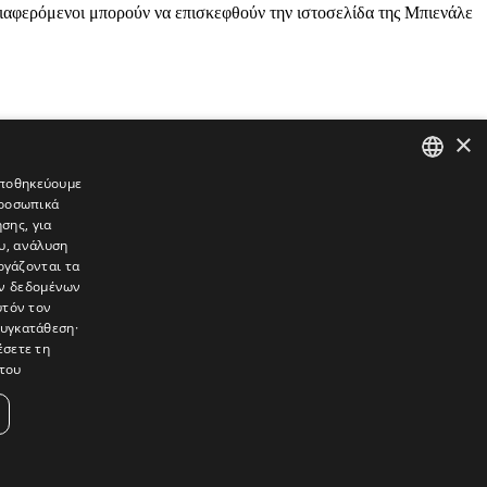
νδιαφερόμενοι μπορούν να επισκεφθούν την ιστοσελίδα της Μπιενάλε
×
 αποθηκεύουμε
προσωπικά
GREEK
σης, για
ENGLISH
υ, ανάλυση
ργάζονται τα
ών δεδομένων
υτόν τον
συγκατάθεση·
έσετε τη
του
συνεντεύξεις, συναντήσεις, ρεπορτάζ, ήχοι, εικόνες – κινούμενες