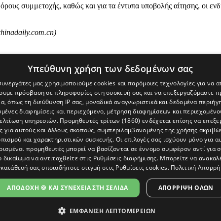
 όρους συμμετοχής, καθώς και για τα έντυπα υποβολής αίτησης, οι ε
hinadaily.com.cn)
Υπεύθυνη χρήση των δεδομένων σας
 συνεργάτες μας χρησιμοποιούμε cookies και παρόμοιες τεχνολογίες για να
χουμε πρόσβαση σε πληροφορίες στη συσκευή σας και να επεξεργαζόμαστε 
α, όπως τη διεύθυνση IP σας, μοναδικά αναγνωριστικά και δεδομένα περιήγη
υμένες διαφημίσεις και περιεχόμενο, μέτρηση διαφημίσεων και περιεχομένο
βελτίωση υπηρεσιών.
Προμηθευτές τρίτων (1860)
ενδέχεται επίσης να επεξε
ς για αυτούς και άλλους σκοπούς, συμπεριλαμβανομένης της χρήσης ακριβ
πισμού και χαρακτηριστικών συσκευής. Οι επιλογές σας ισχύουν μόνο για α
ρισμένοι προμηθευτές μπορεί να βασίζονται σε έννομο συμφέρον αντί για 
ο δικαίωμα να αντιταχθείτε στις
Ρυθμίσεις διαφήμισης
. Μπορείτε να ανακαλ
κατάθεσή σας οποιαδήποτε στιγμή στις
Ρυθμίσεις cookies
.
Πολιτική Απορρή
[Κύπρος] και του διαδικτυακού πόρταλ www.politis.com.cy. Ειδήσεις, 
τρο, δεν χάνουμε το δάσος.
ΑΠΟΔΟΧΗ 🍪 ΚΑΙ ΣΥΝΕΧΕΙΑ ΣΤΗ ΣΕΛΙΔΑ
ΑΠΌΡΡΙΨΗ ΌΛΩΝ
ΕΜΦΑΝΙΣΗ ΛΕΠΤΟΜΕΡΕΙΩΝ
ΩΣΗ ΠΡΟΣΒΑΣΙΜΟΤΗΤΑΣ
|
ΕΠΙΚΟΙΝΩΝΙΑ
|
ΠΟΛΙΤΗΣ