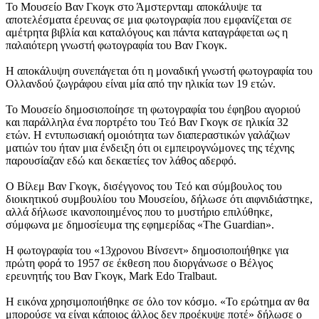
Το Μουσείο Βαν Γκογκ στο Άμστερνταμ αποκάλυψε τα
αποτελέσματα έρευνας σε μια φωτογραφία που εμφανίζεται σε
αμέτρητα βιβλία και καταλόγους και πάντα καταγράφεται ως η
παλαιότερη γνωστή φωτογραφία του Βαν Γκογκ.
Η αποκάλυψη συνεπάγεται ότι η μοναδική γνωστή φωτογραφία του
Ολλανδού ζωγράφου είναι μία από την ηλικία των 19 ετών.
Το Μουσείο δημοσιοποίησε τη φωτογραφία του έφηβου αγοριού
και παράλληλα ένα πορτρέτο του Τεό Βαν Γκογκ σε ηλικία 32
ετών. Η εντυπωσιακή ομοιότητα των διαπεραστικών γαλάζιων
ματιών του ήταν μια ένδειξη ότι οι εμπειρογνώμονες της τέχνης
παρουσίαζαν εδώ και δεκαετίες τον λάθος αδερφό.
Ο Βίλεμ Βαν Γκογκ, δισέγγονος του Τεό και σύμβουλος του
διοικητικού συμβουλίου του Μουσείου, δήλωσε ότι αιφνιδιάστηκε,
αλλά δήλωσε ικανοποιημένος που το μυστήριο επιλύθηκε,
σύμφωνα με δημοσίευμα της εφημερίδας «The Guardian».
Η φωτογραφία του «13χρονου Βίνσεντ» δημοσιοποιήθηκε για
πρώτη φορά το 1957 σε έκθεση που διοργάνωσε ο Βέλγος
ερευνητής του Βαν Γκογκ, Mark Edo Tralbaut.
Η εικόνα χρησιμοποιήθηκε σε όλο τον κόσμο. «Το ερώτημα αν θα
μπορούσε να είναι κάποιος άλλος δεν προέκυψε ποτέ» δήλωσε ο