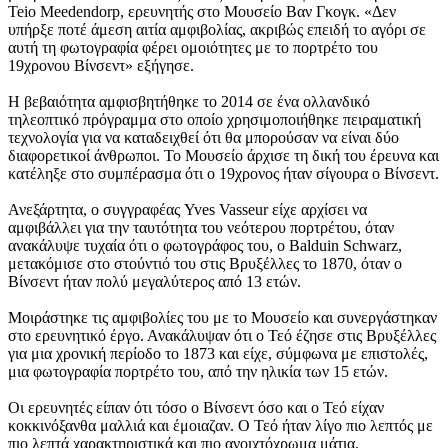
Teio Meedendorp, ερευνητής στο Μουσείο Βαν Γκογκ. «Δεν
υπήρξε ποτέ άμεση αιτία αμφιβολίας, ακριβώς επειδή το αγόρι σε
αυτή τη φωτογραφία φέρει ομοιότητες με το πορτρέτο του
19χρονου Βίνσεντ» εξήγησε.
Η βεβαιότητα αμφισβητήθηκε το 2014 σε ένα ολλανδικό
τηλεοπτικό πρόγραμμα στο οποίο χρησιμοποιήθηκε πειραματική
τεχνολογία για να καταδειχθεί ότι θα μπορούσαν να είναι δύο
διαφορετικοί άνθρωποι. Το Μουσείο άρχισε τη δική του έρευνα και
κατέληξε στο συμπέρασμα ότι ο 19χρονος ήταν σίγουρα ο Βίνσεντ.
Ανεξάρτητα, ο συγγραφέας Yves Vasseur είχε αρχίσει να
αμφιβάλλει για την ταυτότητα του νεότερου πορτρέτου, όταν
ανακάλυψε τυχαία ότι ο φωτογράφος του, ο Balduin Schwarz,
μετακόμισε στο στούντιό του στις Βρυξέλλες το 1870, όταν ο
Βίνσεντ ήταν πολύ μεγαλύτερος από 13 ετών.
Μοιράστηκε τις αμφιβολίες του με το Μουσείο και συνεργάστηκαν
στο ερευνητικό έργο. Ανακάλυψαν ότι ο Τεό έζησε στις Βρυξέλλες
για μια χρονική περίοδο το 1873 και είχε, σύμφωνα με επιστολές,
μια φωτογραφία πορτρέτο του, από την ηλικία των 15 ετών.
Οι ερευνητές είπαν ότι τόσο ο Βίνσεντ όσο και ο Τεό είχαν
κοκκινόξανθα μαλλιά και έμοιαζαν. Ο Τεό ήταν λίγο πιο λεπτός με
πιο λεπτά χαρακτηριστικά και πιο ανοιχτόχρωμα μάτια.