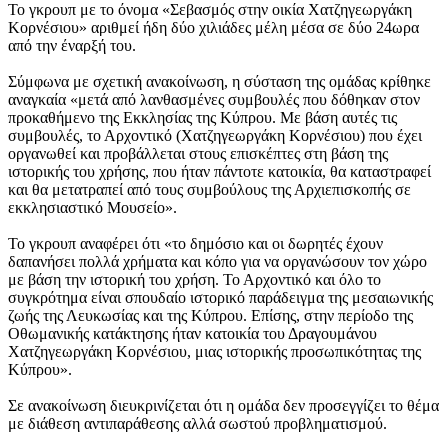
Το γκρουπ με το όνομα «Σεβασμός στην οικία Χατζηγεωργάκη
Κορνέσιου» αριθμεί ήδη δύο χιλιάδες μέλη μέσα σε δύο 24ωρα
από την έναρξή του.
Σύμφωνα με σχετική ανακοίνωση, η σύσταση της ομάδας κρίθηκε
αναγκαία «μετά από λανθασμένες συμβουλές που δόθηκαν στον
προκαθήμενο της Εκκλησίας της Κύπρου. Με βάση αυτές τις
συμβουλές, το Αρχοντικό (Χατζηγεωργάκη Κορνέσιου) που έχει
οργανωθεί και προβάλλεται στους επισκέπτες στη βάση της
ιστορικής του χρήσης, που ήταν πάντοτε κατοικία, θα καταστραφεί
και θα μετατραπεί από τους συμβούλους της Αρχιεπισκοπής σε
εκκλησιαστικό Μουσείο».
Το γκρουπ αναφέρει ότι «το δημόσιο και οι δωρητές έχουν
δαπανήσει πολλά χρήματα και κόπο για να οργανώσουν τον χώρο
με βάση την ιστορική του χρήση. Το Αρχοντικό και όλο το
συγκρότημα είναι σπουδαίο ιστορικό παράδειγμα της μεσαιωνικής
ζωής της Λευκωσίας και της Κύπρου. Επίσης, στην περίοδο της
Οθωμανικής κατάκτησης ήταν κατοικία του Δραγουμάνου
Χατζηγεωργάκη Κορνέσιου, μιας ιστορικής προσωπικότητας της
Κύπρου».
Σε ανακοίνωση διευκρινίζεται ότι η ομάδα δεν προσεγγίζει το θέμα
με διάθεση αντιπαράθεσης αλλά σωστού προβληματισμού.