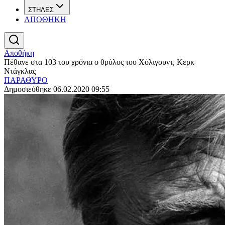
ΣΤΗΛΕΣ
ΑΠΟΘΗΚΗ
Αποθήκη
Πέθανε στα 103 του χρόνια ο θρύλος του Χόλιγουντ, Κερκ
Ντάγκλας
ΠΑΡΑΘΥΡΟ
Δημοσιεύθηκε 06.02.2020 09:55