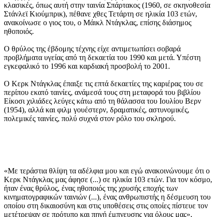
κλασικές, όπως αυτή στην ταινία Σπάρτακος (1960, σε σκηνοθεσία
Στάνλεϊ Κιούμπρικ), πέθανε χθες Τετάρτη σε ηλικία 103 ετών,
ανακοίνωσε ο γιος του, ο Μάικλ Ντάγκλας, επίσης διάσημος
ηθοποιός.
Ο θρύλος της έβδομης τέχνης είχε αντιμετωπίσει σοβαρά
προβλήματα υγείας από τη δεκαετία του 1990 και μετά. Υπέστη
εγκεφαλικό το 1996 και καρδιακή προσβολή το 2001.
Ο Κερκ Ντάγκλας έπαιξε τις επτά δεκαετίες της καριέρας του σε
περίπου εκατό ταινίες, ανάμεσά τους στη μεταφορά του βιβλίου
Είκοσι χιλιάδες λεύγες κάτω από τη θάλασσα του Ιουλίου Βερν
(1954), αλλά και φιλμ γουέστερν, δραματικές, αστυνομικές,
πολεμικές ταινίες, πολύ συχνά στον ρόλο του σκληρού.
«Με τεράστια θλίψη τα αδέλφια μου και εγώ ανακοινώνουμε ότι ο
Κερκ Ντάγκλας μας άφησε (...) σε ηλικία 103 ετών. Για τον κόσμο,
ήταν ένας θρύλος, ένας ηθοποιός της χρυσής εποχής των
κινηματογραφικών ταινιών (...), ένας ανθρωπιστής η δέσμευση του
οποίου στη δικαιοσύνη και στις υποθέσεις στις οποίες πίστευε τον
μετέτρεψαν σε πρότυπο και πηγή έμπνευσης για όλους μας»,