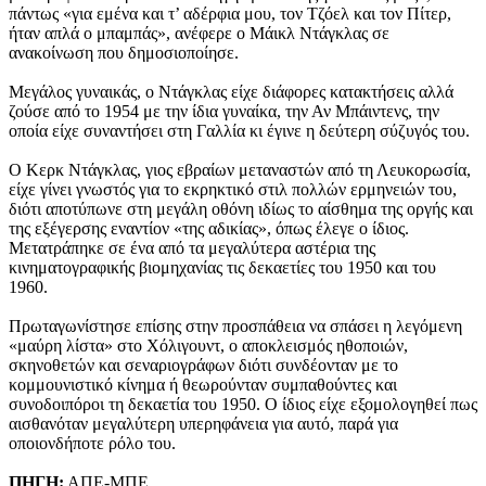
πάντως «για εμένα και τ’ αδέρφια μου, τον Τζόελ και τον Πίτερ,
ήταν απλά ο μπαμπάς», ανέφερε ο Μάικλ Ντάγκλας σε
ανακοίνωση που δημοσιοποίησε.
Μεγάλος γυναικάς, ο Ντάγκλας είχε διάφορες κατακτήσεις αλλά
ζούσε από το 1954 με την ίδια γυναίκα, την Αν Μπάιντενς, την
οποία είχε συναντήσει στη Γαλλία κι έγινε η δεύτερη σύζυγός του.
Ο Κερκ Ντάγκλας, γιος εβραίων μεταναστών από τη Λευκορωσία,
είχε γίνει γνωστός για το εκρηκτικό στιλ πολλών ερμηνειών του,
διότι αποτύπωνε στη μεγάλη οθόνη ιδίως το αίσθημα της οργής και
της εξέγερσης εναντίον «της αδικίας», όπως έλεγε ο ίδιος.
Μετατράπηκε σε ένα από τα μεγαλύτερα αστέρια της
κινηματογραφικής βιομηχανίας τις δεκαετίες του 1950 και του
1960.
Πρωταγωνίστησε επίσης στην προσπάθεια να σπάσει η λεγόμενη
«μαύρη λίστα» στο Χόλιγουντ, ο αποκλεισμός ηθοποιών,
σκηνοθετών και σεναριογράφων διότι συνδέονταν με το
κομμουνιστικό κίνημα ή θεωρούνταν συμπαθούντες και
συνοδοιπόροι τη δεκαετία του 1950. Ο ίδιος είχε εξομολογηθεί πως
αισθανόταν μεγαλύτερη υπερηφάνεια για αυτό, παρά για
οποιονδήποτε ρόλο του.
ΠΗΓΗ:
ΑΠΕ-ΜΠΕ