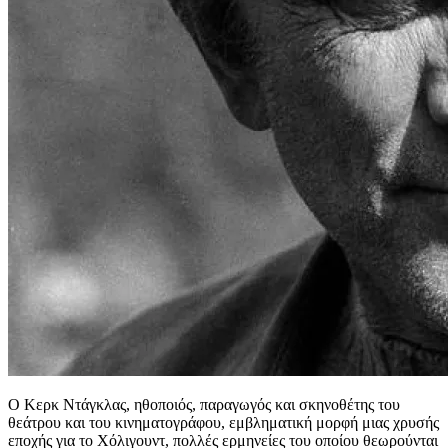
Ο Κερκ Ντάγκλας, ηθοποιός, παραγωγός και σκηνοθέτης του
θεάτρου και του κινηματογράφου, εμβληματική μορφή μιας χρυσής
εποχής για το Χόλιγουντ, πολλές ερμηνείες του οποίου θεωρούνται