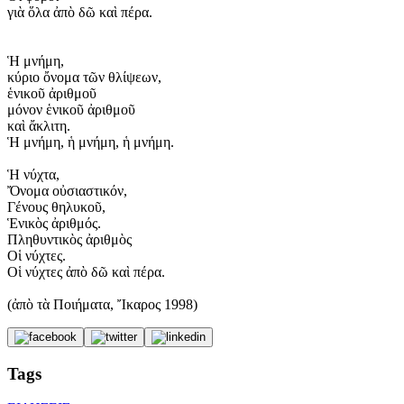
γιὰ ὅλα ἀπὸ δῶ καὶ πέρα.
Ἡ μνήμη,
κύριο ὄνομα τῶν θλίψεων,
ἑνικοῦ ἀριθμοῦ
μόνον ἑνικοῦ ἀριθμοῦ
καὶ ἄκλιτη.
Ἡ μνήμη, ἡ μνήμη, ἡ μνήμη.
Ἡ νύχτα,
Ὄνομα οὐσιαστικόν,
Γένους θηλυκοῦ,
Ἑνικὸς ἀριθμός.
Πληθυντικὸς ἀριθμὸς
Οἱ νύχτες.
Οἱ νύχτες ἀπὸ δῶ καὶ πέρα.
(ἀπὸ τὰ Ποιήματα, Ἴκαρος 1998)
Tags