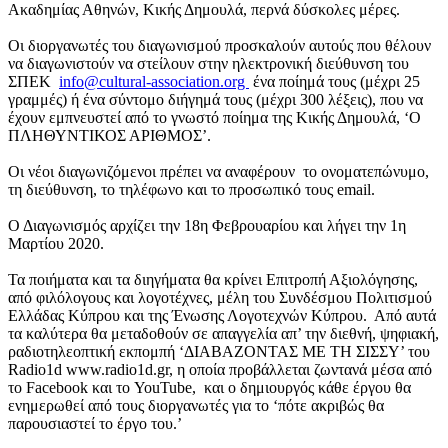
Ακαδημίας Αθηνών, Κικής Δημουλά, περνά δύσκολες μέρες.
Οι διοργανωτές του διαγωνισμού προσκαλούν αυτούς που θέλουν
να διαγωνιστούν να στείλουν στην ηλεκτρονική διεύθυνση του
ΣΠΕΚ
info@cultural-association.org
ένα ποίημά τους (μέχρι 25
γραμμές) ή ένα σύντομο διήγημά τους (μέχρι 300 λέξεις), που να
έχουν εμπνευστεί από το γνωστό ποίημα της Κικής Δημουλά, ‘Ο
ΠΛΗΘΥΝΤΙΚΟΣ ΑΡΙΘΜΟΣ’.
Οι νέοι διαγωνιζόμενοι πρέπει να αναφέρουν το ονοματεπώνυμο,
τη διεύθυνση, το τηλέφωνο και το προσωπικό τους email.
Ο Διαγωνισμός αρχίζει την 18η Φεβρουαρίου και λήγει την 1η
Μαρτίου 2020.
Τα ποιήματα και τα διηγήματα θα κρίνει Επιτροπή Αξιολόγησης,
από φιλόλογους και λογοτέχνες, μέλη του Συνδέσμου Πολιτισμού
Ελλάδας Κύπρου και της Ένωσης Λογοτεχνών Κύπρου. Από αυτά
τα καλύτερα θα μεταδοθούν σε απαγγελία απ’ την διεθνή, ψηφιακή,
ραδιοτηλεοπτική εκπομπή ‘ΔΙΑΒΑΖΟΝΤΑΣ ΜΕ ΤΗ ΣΙΣΣΥ’ του
Radio1d www.radio1d.gr, η οποία προβάλλεται ζωντανά μέσα από
το Facebook και το YouTube, και ο δημιουργός κάθε έργου θα
ενημερωθεί από τους διοργανωτές για το ‘πότε ακριβώς θα
παρουσιαστεί το έργο του.’