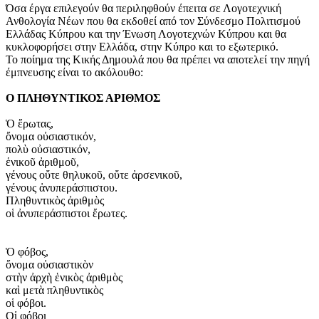
Όσα έργα επιλεγούν θα περιληφθούν έπειτα σε Λογοτεχνική
Ανθολογία Νέων που θα εκδοθεί από τον Σύνδεσμο Πολιτισμού
Ελλάδας Κύπρου και την Ένωση Λογοτεχνών Κύπρου και θα
κυκλοφορήσει στην Ελλάδα, στην Κύπρο και το εξωτερικό.
Το ποίημα της Κικής Δημουλά που θα πρέπει να αποτελεί την πηγή
έμπνευσης είναι το ακόλουθο:
Ο ΠΛΗΘΥΝΤΙΚΟΣ ΑΡΙΘΜΟΣ
Ὁ ἔρωτας,
ὄνομα οὐσιαστικόν,
πολὺ οὐσιαστικόν,
ἑνικοῦ ἀριθμοῦ,
γένους οὔτε θηλυκοῦ, οὔτε ἀρσενικοῦ,
γένους ἀνυπεράσπιστου.
Πληθυντικὸς ἀριθμὸς
οἱ ἀνυπεράσπιστοι ἔρωτες.
Ὁ φόβος,
ὄνομα οὐσιαστικὸν
στὴν ἀρχὴ ἑνικὸς ἀριθμὸς
καὶ μετὰ πληθυντικὸς
οἱ φόβοι.
Οἱ φόβοι