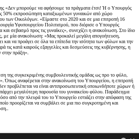
ης «Δεν μπορούμε να αφήσουμε τα πράγματα έτσι! Ή o Υπουργός
ώντας 50% εκπροσώπηση καταξιωμένων γυναικών από χώρο
του των Οικολόγων. «Είμαστε στο 2020 και σε μια επιτροπή 16
μιουργία Υφυπουργείου Πολιτισμού, που διόρισε ο Υπουργός
και σεβασμό προς τις γυναίκες», συνεχίζει η ανακοίνωση. Στο ίδιο
ής, με μία ανακοίνωση: «Μας προκαλεί μεγάλη απογοήτευση,
ι και να προάγει σε όλα τα επίπεδα την ισότητα των φύλων και την
ά τις κατά καιρούς εξαγγελίες και δεσμεύσεις της κυβέρνησης, η
ν στην πράξη».
θεση της συγκεκριμένης συμβουλευτικής ομάδας ως προ το φύλο,
α». Όπως αναφέρεται στην ανακοίνωση του Υπουργείου, η επιτροπή
 δεν προβλέπεται να είναι αντιπροσωπευτική οποιωνδήποτε χώρων ή
πάρχει μεγαλύτερη παρουσία του γυναικείου φύλου. Παράδειγμα
τόσο από την πλευρά του το Υπουργείο εστιάζει στην απόφαση της
ποίο προορίζεται να συμβάλει σε μια πιο συγκροτημένη και
ωση..