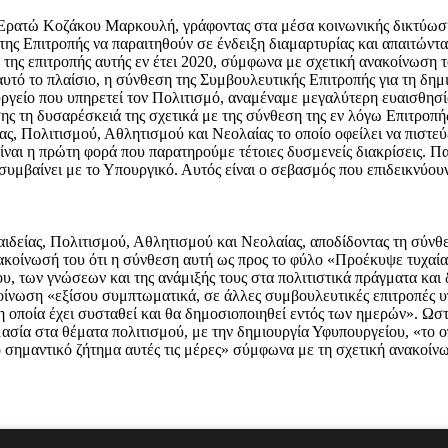
 Ερατώ Κοζάκου Μαρκουλή, γράφοντας στα μέσα κοινωνικής δικτύωσ
ς της Επιτροπής να παραιτηθούν σε ένδειξη διαμαρτυρίας και απαιτ
 της επιτροπής αυτής εν έτει 2020, σύμφωνα με σχετική ανακοίνωση 
αυτό το πλαίσιο, η σύνθεση της Συμβουλευτικής Επιτροπής για τη δη
ργείο που υπηρετεί τον Πολιτισμό, αναμέναμε μεγαλύτερη ευαισθησία 
ης τη δυσαρέσκειά της σχετικά με της σύνθεση της εν λόγω Επιτροπ
ς, Πολιτισμού, Αθλητισμού και Νεολαίας το οποίο οφείλει να πιστεύε
αι η πρώτη φορά που παρατηρούμε τέτοιες δυσμενείς διακρίσεις. Παρ
υμβαίνει με το Υπουργικό. Αυτός είναι ο σεβασμός που επιδεικνύου
αιδείας, Πολιτισμού, Αθλητισμού και Νεολαίας, αποδίδοντας τη σύν
νακοίνωσή του ότι η σύνθεση αυτή ως προς το φύλο «Προέκυψε τυχαί
υ, των γνώσεων και της ανάμιξής τους στα πολιτιστικά πράγματα και
ίνωση «εξίσου συμπτωματικά, σε άλλες συμβουλευτικές επιτροπές υ
η οποία έχει συσταθεί και θα δημοσιοποιηθεί εντός των ημερών». Ωσ
ασία στα θέματα πολιτισμού, με την δημιουργία Υφυπουργείου, «το ο
κό σημαντικό ζήτημα αυτές τις μέρες» σύμφωνα με τη σχετική ανακοίν