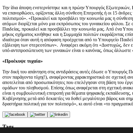
Την ίδια άποψη ενστερνίστηκε και η πρώην Υπουργός Εξωτερικών,
να επανορθώσει, ορίζοντας άλλη σύνθεση Επιτροπής ή οι 15 άνδρε
πολιτισμού». «Προκαλεί και προσβάλει την κοινωνία μας η σύνθεση
ατόμων διορίζεται μόνο μια εκπρόσωπος του γυναικείου φύλου. Σε 
Παιδείας, προκαλεί και προσβάλλει την κοινωνία μας. Από ένα Υπου
μήκος σχήματος κινήθηκε και η Συμμαχία πολιτών εκφράζοντας επίσ
ιδιαίτερα όταν αυτή η απόφαση προέρχεται από το Υπουργείο Παιδεία
εξάλειψη των στερεοτύπων». Αναφέρει ακόμη ότι «Δυστυχώς, δεν είν
υπό-αντιπροσώπευση των γυναικών είναι ο κανόνας, όπως άλλωστε σ
«Προέκυψε τυχαία»
Την δική του απάντηση στις αντιδράσεις αυτές έδωσε ο Υπουργός Π
στον παράγοντα τύχη(!), αναφέροντας χαρακτηριστικά σε σχετική α
αποτελείται από προσωπικότητες που επελέγησαν στη βάση του έργο
ομάδων του πληθυσμού. Επίσης όπως αναφέρεται στη σχετική ανακο
είναι η συμβουλευτική επιτροπή για θέματα ψηφιακής εκπαίδευσης, 
Κυβέρνησης μετά από δεκαετίες να δοθεί μεγαλύτερο βάρος και σημ
δραστήρια πολιτική για τον πολιτισμό», κι αυτό είναι «το πραγματι
Tags