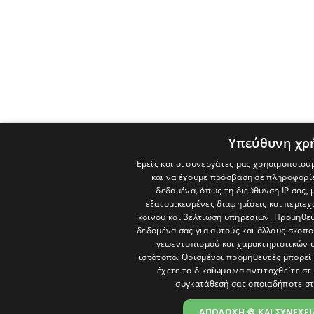
Υπεύθυνη χρ
Εμείς και οι συνεργάτες μας χρησιμοποιού
και να έχουμε πρόσβαση σε πληροφορί
δεδομένα, όπως τη διεύθυνση IP σας, 
εξατομικευμένες διαφημίσεις και περιε
κοινού και βελτίωση υπηρεσιών.
Προμηθευ
δεδομένα σας για αυτούς και άλλους σκο
γεωεντοπισμού και χαρακτηριστικών σ
ιστότοπο. Ορισμένοι προμηθευτές μπορεί 
έχετε το δικαίωμα να αντιταχθείτε στ
συγκατάθεσή σας οποιαδήποτε στ
ΑΠΟΔΟΧΗ 🍪 ΚΑΙ ΣΥΝΕΧΕΙ