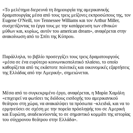
«Το μελέτημα διερευνά τη δημιουργία της αμερικανικής
δραματουργίας μέσα από τους τρεις μείζονες εκπροσώπους της, τον
Eugene O'Neill, τον Tennessee Williams και τον Arthur Miller,
συσχετίζοντας τα έργα τους με την κατάρρευση των εθνικών
μύθων και, κυρίως, αυτόν του american dream», αναφέρεται στην
ανακοίνωση από το Σπίτι της Κύπρου.
Παράλληλα, το βιβλίο προσεγγίζει τους τρεις δραματουργούς
«μέσα σε ένα ευρύτερο κοινωνικοπολιτικό πλαίσιο, το οποίο
καθορίζεται από τις εκάστοτε πολιτικές και οικονομικές εξαρτήσεις
της Ελλάδας από την Αμερική», σημειώνεται.
Μέσα από το συγκεκριμένο έργο, αναφέρεται, η Μαρία Χαμάλη
«επιχειρεί να φωτίσει τις διόδους εισδοχής του αμερικανικού
θεάτρου στη χώρα, να ανακαλύψει τα πρόσωπα ¬κλειδιά, και να το
ερμηνεύσει σε σχέση με την πορεία πρόσληψής του σε Αμερική
και Ευρώπη, αναδεικνύοντάς το σε σημαντικό κομμάτι της ιστορίας
του σύγχρονου θεάτρου στην Ελλάδα».