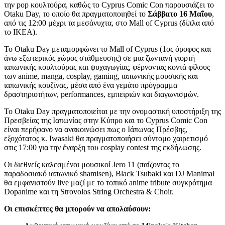
την pop κουλτούρα, καθώς το Cyprus Comic Con παρουσιάζει το
Otaku Day, το οποίο θα πραγματοποιηθεί το
Σάββατο 16 Μαΐου
,
από τις 12:00 μέχρι τα μεσάνυχτα, στο Mall of Cyprus (δίπλα από
το IKEA).
Το Otaku Day μεταμορφώνει το Mall of Cyprus (1ος όροφος και
άνω εξωτερικός χώρος στάθμευσης) σε μια ζωντανή γιορτή
ιαπωνικής κουλτούρας και ψυχαγωγίας, φέρνοντας κοντά φίλους
των anime, manga, cosplay, gaming, ιαπωνικής μουσικής και
ιαπωνικής κουζίνας, μέσα από ένα γεμάτο πρόγραμμα
δραστηριοτήτων, performances, εμπειριών και διαγωνισμών.
Το Otaku Day πραγματοποιείται με την ονομαστική υποστήριξη της
Πρεσβείας της Ιαπωνίας στην Κύπρο και το Cyprus Comic Con
είναι περήφανο να ανακοινώσει πως ο Ιάπωνας Πρέσβης,
εξοχότατος κ. Iwasaki θα πραγματοποιήσει σύντομο χαιρετισμό
στις 17:00 για την έναρξη του cosplay contest της εκδήλωσης.
Οι διεθνείς καλεσμένοι μουσικοί Jero 11 (παίζοντας το
παραδοσιακό ιαπωνικό shamisen), Black Tsubaki και DJ Manimal
θα εμφανιστούν live μαζί με το τοπικό anime tribute συγκρότημα
Dopanime και τη Strovolos String Orchestra & Choir.
Οι επισκέπτες θα μπορούν να απολαύσουν: