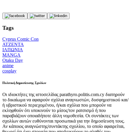
Tags
Cyprus Comic Con
ΑΤΖΕΝΤΑ
ΙΑΠΩΝΙΑ
MANGA
Otaku Day
anime
cosplay
Πολιτική Δημοσίευσης Σχολίων
Οι ιδιοκτήτες της ιστοσελίδας parathyro.politis.com.cy διατηρούν
το δικαίωμα να αφαιρούν σχόλια αναγνωστών, δυσφημιστικού και/
ή υβριστικού περιεχομένου, ή/και σχόλια που μπορούν να
εκληφθούν ότι υποκινούν το μίσος/τον ρατσισμό ή που
παραβιάζουν οποιαδήποτε άλλη νομοθεσία. Οι συντάκτες των
σχολίων αυτών ευθύνονται προσωπικά για την δημοσίευση τους.
Αν κάποιος αναγνώστης/συντάκτης σχολίου, το οποίο αφαιρείται,
θεωρεί ότι έχει στοιχεία που αποδεικνύουν το αληθές του