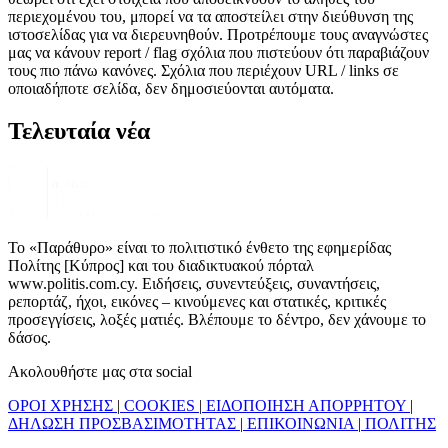
περιεχομένου του, μπορεί να τα αποστείλει στην διεύθυνση της
ιστοσελίδας για να διερευνηθούν. Προτρέπουμε τους αναγνώστες
μας να κάνουν report / flag σχόλια που πιστεύουν ότι παραβιάζουν
τους πιο πάνω κανόνες. Σχόλια που περιέχουν URL / links σε
οποιαδήποτε σελίδα, δεν δημοσιεύονται αυτόματα.
Τελευταία νέα
Το «Παράθυρο» είναι το πολιτιστικό ένθετο της εφημερίδας
Πολίτης [Κύπρος] και του διαδικτυακού πόρταλ
www.politis.com.cy. Ειδήσεις, συνεντεύξεις, συναντήσεις,
ρεπορτάζ, ήχοι, εικόνες – κινούμενες και στατικές, κριτικές
προσεγγίσεις, λοξές ματιές. Βλέπουμε το δέντρο, δεν χάνουμε το
δάσος.
Ακολουθήστε μας στα social
ΟΡΟΙ ΧΡΗΣΗΣ
|
COOKIES
|
ΕΙΔΟΠΟΙΗΣΗ ΑΠΟΡΡΗΤΟΥ
|
ΔΗΛΩΣΗ ΠΡΟΣΒΑΣΙΜΟΤΗΤΑΣ
|
ΕΠΙΚΟΙΝΩΝΙΑ
|
ΠΟΛΙΤΗΣ