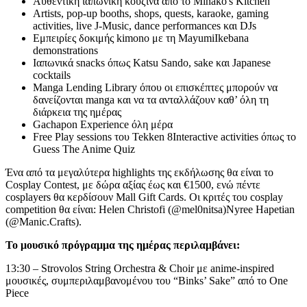
Αυθεντική ιαπωνική κουζίνα από το Minako's Kitchen
Artists, pop-up booths, shops, quests, karaoke, gaming
activities, live J-Music, dance performances και DJs
Εμπειρίες δοκιμής kimono με τη MayumiIkebana
demonstrations
Ιαπωνικά snacks όπως Katsu Sando, sake και Japanese
cocktails
Manga Lending Library όπου οι επισκέπτες μπορούν να
δανείζονται manga και να τα ανταλλάζουν καθ’ όλη τη
διάρκεια της ημέρας
Gachapon Experience όλη μέρα
Free Play sessions του Tekken 8Interactive activities όπως το
Guess The Anime Quiz
Ένα από τα μεγαλύτερα highlights της εκδήλωσης θα είναι το
Cosplay Contest, με δώρα αξίας έως και €1500, ενώ πέντε
cosplayers θα κερδίσουν Mall Gift Cards. Οι κριτές του cosplay
competition θα είναι: Helen Christofi (@mel0nitsa)Nyree Hapetian
(@Manic.Crafts).
Το μουσικό πρόγραμμα της ημέρας περιλαμβάνει:
13:30 – Strovolos String Orchestra & Choir με anime-inspired
μουσικές, συμπεριλαμβανομένου του “Binks’ Sake” από το One
Piece