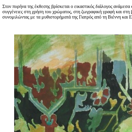
Στον πυρήνα της έκθεσης βρίσκεται ο εικαστικός διάλογος ανάμεσ
συγγένειες στη χρήση του χρώματος, στη ζωγραφική γραφή και στη 
συνομιλώντας με τα μυθιστορήματά της Γιατρός από τη Βιέννη και 