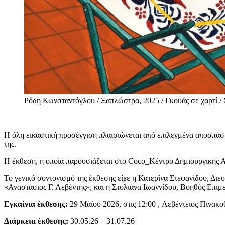
Ρόδη Κωνσταντόγλου / Ξαπλώστρα, 2025 / Γκουάς σε χαρτί /
Η όλη εικαστική προσέγγιση πλαισιώνεται από επιλεγμένα αποσπάσμ
της.
Η έκθεση, η οποία παρουσιάζεται στο Coco_Κέντρο Δημιουργικής Α
To γενικό συντονισμό της έκθεσης είχε η Κατερίνα Στεφανίδου, Διε
«Αναστάσιος Γ. Λεβέντης», και η Στυλιάνα Ιωαννίδου, Βοηθός Επι
Εγκαίνια έκθεσης:
29 Μάϊου 2026, στις 12:00 , Λεβέντειος Πινακ
Διάρκεια έκθεσης:
30.05.26 – 31.07.26