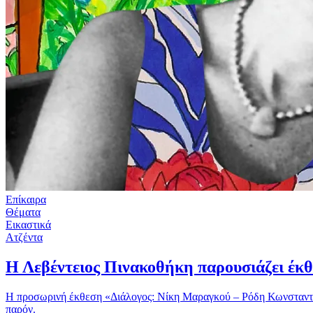
Επίκαιρα
Θέματα
Εικαστικά
Ατζέντα
Η Λεβέντειος Πινακοθήκη παρουσιάζει έ
Η προσωρινή έκθεση «Διάλογος: Νίκη Μαραγκού – Ρόδη Κωνσταντόγλο
παρόν.