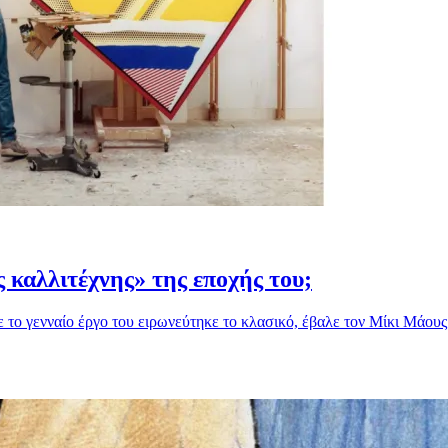
ς καλλιτέχνης» της εποχής του;
 το γενναίο έργο του ειρωνεύτηκε το κλασικό, έβαλε τον Mίκι Μάους 