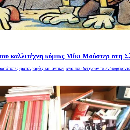
 του καλλιτέχνη κόμικς Μίκι Μούστερ στη Σ
πρωτότυπες φωτογραφίες και αντικείμενα που δείχνουν τα ενδιαφέροντα