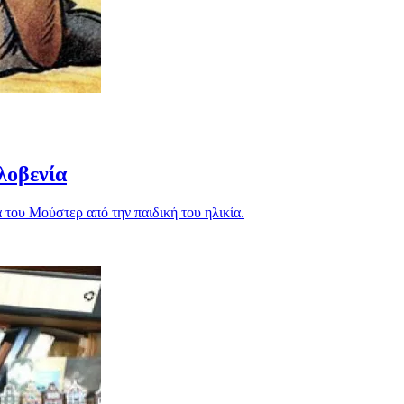
λοβενία
 του Μούστερ από την παιδική του ηλικία.