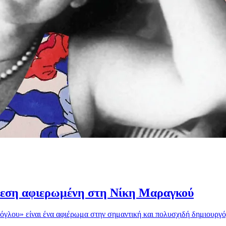
κθεση αφιερωμένη στη Νίκη Μαραγκού
υ» είναι ένα αφιέρωμα στην σημαντική και πολυσχιδή δημιουργό, τη