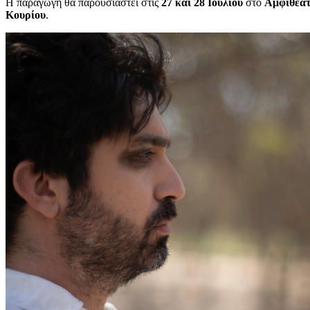
Η παραγωγή θα παρουσιαστεί στις
27 και 28 Ιουλίου
στο
Αμφιθέατ
Κουρίου
.