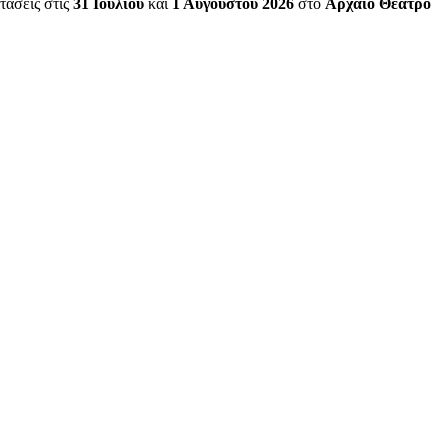
τάσεις στις
31 Ιουλίου
και
1 Αυγούστου 2026
στο
Αρχαίο Θέατρο