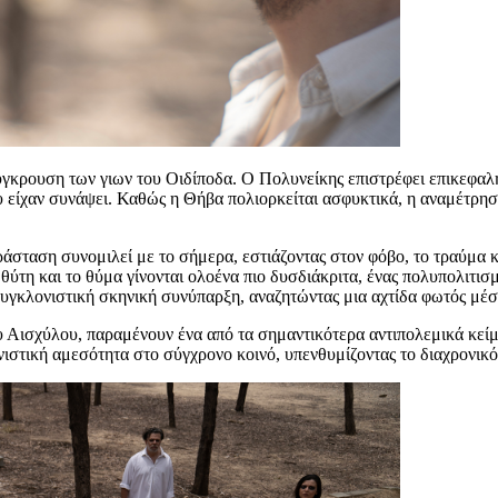
ύγκρουση των γιων του Οιδίποδα. Ο Πολυνείκης επιστρέφει επικεφαλή
 είχαν συνάψει. Καθώς η Θήβα πολιορκείται ασφυκτικά, η αναμέτρησ
αράσταση συνομιλεί με το σήμερα, εστιάζοντας στον φόβο, το τραύμα 
ύτη και το θύμα γίνονται ολοένα πιο δυσδιάκριτα, ένας πολυπολιτισμ
 συγκλονιστική σκηνική συνύπαρξη, αναζητώντας μια αχτίδα φωτός μέσ
 του Αισχύλου, παραμένουν ένα από τα σημαντικότερα αντιπολεμικά κ
νιστική αμεσότητα στο σύγχρονο κοινό, υπενθυμίζοντας το διαχρονικό