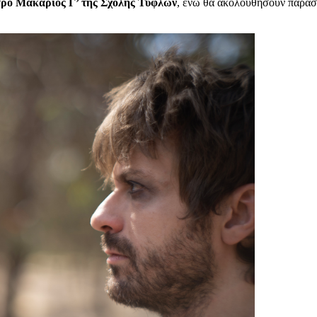
ρο Μακάριος Γ’ της Σχολής Τυφλών
, ενώ θα ακολουθήσουν παρασ