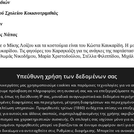
ιδιών
ύ Σχολείου Κοκκινοτριμιθιάς
ών
ας Νάπας
σε ο Μίκης Λοίζου και τα κοστούμια είναι του Κώστα Καυκαρίδη. Η 
καρίδου. Τις φιγούρες του Καραγκιόζη για τις ανάγκες της παρτάστασ
 Θωμάς Νικοδήμου, Μαρία Χριστοδούλου, Στέλλα Φιλιππίδου, Μιχάλ
Υπεύθυνη χρήση των δεδομένων σας
 συνεργάτες μας χρησιμοποιούμε cookies και παρόμοιες τεχνολογίες για να
χουμε πρόσβαση σε πληροφορίες στη συσκευή σας και να επεξεργαζόμαστε 
α, όπως τη διεύθυνση IP σας, μοναδικά αναγνωριστικά και δεδομένα περιήγη
υμένες διαφημίσεις και περιεχόμενο, μέτρηση διαφημίσεων και περιεχομένο
βελτίωση υπηρεσιών.
Προμηθευτές τρίτων (1860)
ενδέχεται επίσης να επεξε
ς για αυτούς και άλλους σκοπούς, συμπεριλαμβανομένης της χρήσης ακριβ
πισμού και χαρακτηριστικών συσκευής. Οι επιλογές σας ισχύουν μόνο για α
ρισμένοι προμηθευτές μπορεί να βασίζονται σε έννομο συμφέρον αντί για 
ο δικαίωμα να αντιταχθείτε στις
Ρυθμίσεις διαφήμισης
. Μπορείτε να ανακαλ