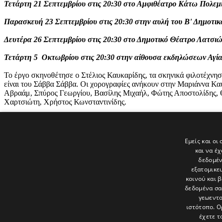
Τετάρτη 21 Σεπτεμβρίου στις 20:30 στο Αμφιθέατρο Κάτω Πολεμ
Παρασκευή 23 Σεπτεμβρίου στις 20:30 στην αυλή του Β' Δημοτικο
Δευτέρα 26 Σεπτεμβρίου στις 20:30 στο Δημοτικό Θέατρο Λατσι
Τετάρτη 5 Οκτωβρίου στις 20:30 στην αίθουσα εκδηλώσεων Αγί
Το έργο σκηνοθέτησε ο Στέλιος Καυκαρίδης, τα σκηνικά φιλοτέχνη
είναι του Σάββα Σάββα. Οι χορογραφίες ανήκουν στην Μαριάννα Καυ
Αβραάμ, Σπύρος Γεωργίου, Βασίλης Μιχαήλ, Φώτης Αποστολίδης,
Χαρτσιώτη, Χρήστος Κωνσταντινίδης.
Πληροφορίες τηλ. 99440254 και 99639609.
Εμείς και οι
και να έ
δεδομέν
εξατομικε
Τελευταία νέα
κοινού και 
δεδομένα σα
γεωεντο
ιστότοπο. Ο
έχετε τ