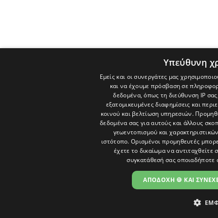
Υπεύθυνη χ
Εμείς και οι συνεργάτες μας χρησιμοποιο
και να έχουμε πρόσβαση σε πληροφορ
δεδομένα, όπως τη διεύθυνση IP σας
εξατομικευμένες διαφημίσεις και περι
κοινού και βελτίωση υπηρεσιών.
Προμηθε
δεδομένα σας για αυτούς και άλλους σκ
γεωεντοπισμού και χαρακτηριστικών 
ιστότοπο. Ορισμένοι προμηθευτές μπορε
έχετε το δικαίωμα να αντιταχθείτε 
συγκατάθεσή σας οποιαδήποτε 
ΑΠΟΔΟΧΗ 🍪 ΚΑΙ ΣΥΝΕΧΕ
ΕΜΦ