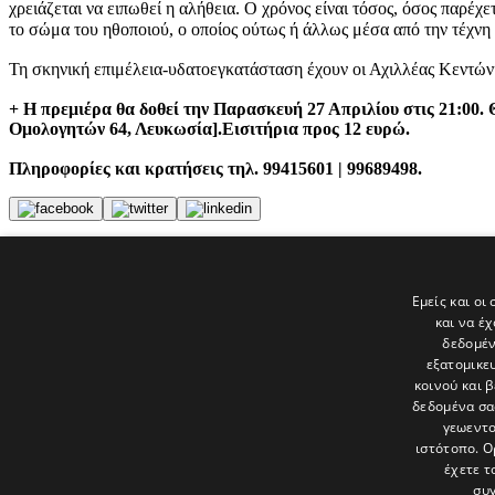
χρειάζεται να ειπωθεί η αλήθεια. Ο χρόνος είναι τόσος, όσος παρέχε
το σώμα του ηθοποιού, ο οποίος ούτως ή άλλως μέσα από την τέχνη 
Τη σκηνική επιμέλεια-υδατοεγκατάσταση έχουν οι Αχιλλέας Κεντών
+ Η πρεμιέρα θα δοθεί την Παρασκευή 27 Απριλίου στις 21:00. 
Ομολογητών 64, Λευκωσία].Εισιτήρια προς 12 ευρώ.
Πληροφορίες και κρατήσεις τηλ. 99415601 | 99689498.
Tags
ΠΑΡΑΣΤΑΣΕΙΣ
Εμείς και οι
ΘΕΑΤΡΟ
και να έ
πολιτική ηθική
δεδομέν
εξατομικε
Τελευταία νέα
κοινού και 
δεδομένα σα
γεωεντο
ιστότοπο. Ο
έχετε τ
συγ