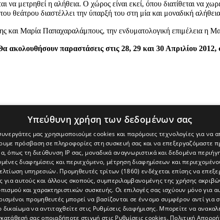
ται να μετρηθεί η αλήθεια. Ο χώρος είναι εκεί, όπου διατίθεται να χω
του θεάτρου διαστέλλει την ύπαρξή του στη μία και μοναδική αλήθει
ης και Μαρία Παπαχαραλάμπους, την ενδυματολογική επιμέλεια η Μα
Θα ακολουθήσουν παραστάσεις στις 28, 29 και 30 Απριλίου 2012,
Υπεύθυνη χρήση των δεδομένων σας
 συνεργάτες μας χρησιμοποιούμε cookies και παρόμοιες τεχνολογίες για να
χουμε πρόσβαση σε πληροφορίες στη συσκευή σας και να επεξεργαζόμαστε 
α, όπως τη διεύθυνση IP σας, μοναδικά αναγνωριστικά και δεδομένα περιήγη
υμένες διαφημίσεις και περιεχόμενο, μέτρηση διαφημίσεων και περιεχομένο
βελτίωση υπηρεσιών.
Προμηθευτές τρίτων (1860)
ενδέχεται επίσης να επεξε
ς για αυτούς και άλλους σκοπούς, συμπεριλαμβανομένης της χρήσης ακριβ
πισμού και χαρακτηριστικών συσκευής. Οι επιλογές σας ισχύουν μόνο για α
ρισμένοι προμηθευτές μπορεί να βασίζονται σε έννομο συμφέρον αντί για 
ο δικαίωμα να αντιταχθείτε στις
Ρυθμίσεις διαφήμισης
. Μπορείτε να ανακαλ
κατάθεσή σας οποιαδήποτε στιγμή στις
Ρυθμίσεις cookies
.
Πολιτική Απορρή