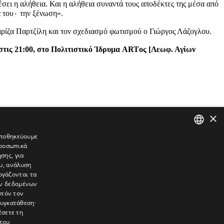
ρέσει η αλήθεια. Και η αλήθεια συναντά τους αποδέκτες της μέσα από
α του۰ την ξένωση».
ρίζα Παρτζίλη και τον σχεδιασμό φωτισμού ο Γιώργος Λάζογλου.
 στις 21:00, στο Πολιτιστικό Ίδρυμα ARTος [Λεωφ. Αγίων
×
 αποθηκεύουμε
προσωπικά
GREEK
σης, για
ENGLISH
υ, ανάλυση
ργάζονται τα
ών δεδομένων
υτόν τον
συγκατάθεση·
έσετε τη
του