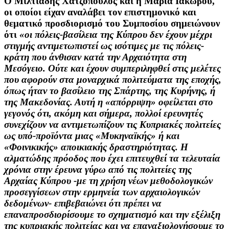
Ο
Μιλτιάδης Χατζόπουλος και η Μαρία Ιακώβου
,
οι οποίοι είχαν αναλάβει τον επιστημονικό και
θεματικό προσδιορισμό του Συμποσίου σημειώνουν
ότι
«οι πόλεις-βασίλεια της Κύπρου δεν έχουν μέχρι
στιγμής αντιμετωπιστεί ως ισότιμες με τις πόλεις-
κράτη που άνθισαν κατά την Αρχαιότητα στη
Μεσόγειο. Ούτε και έχουν συμπεριληφθεί στις μελέτες
που αφορούν στα μοναρχικά πολιτεύματα της εποχής,
όπως ήταν το βασίλειο της Σπάρτης, της Κυρήνης, ή
της Μακεδονίας. Αυτή η «απόρριψη» οφείλεται στο
γεγονός ότι, ακόμη και σήμερα, πολλοί ερευνητές
συνεχίζουν να αντιμετωπίζουν τις Κυπριακές πολιτείες
ως υπό-προϊόντα μιας «Μυκηναϊκής» ή και
«Φοινικικής» αποικιακής δραστηριότητας. Η
αλματώδης πρόοδος που έχει επιτευχθεί τα τελευταία
χρόνια στην έρευνα γύρω από τις πολιτείες της
Αρχαίας Κύπρου -με τη χρήση νέων μεθοδολογικών
προσεγγίσεων στην ερμηνεία των αρχαιολογικών
δεδομένων- επιβεβαιώνει ότι πρέπει να
επαναπροσδιορίσουμε το σχηματισμό και την εξέλιξη
της κυπριακής πολιτείας και να επαναξιολογήσουμε το