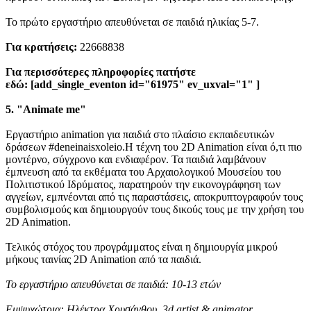
Το πρώτο εργαστήριο απευθύνεται σε παιδιά ηλικίας 5-7.
Για κρατήσεις:
22668838
Για περισσότερες πληροφορίες πατήστε
εδώ: [add_single_eventon id="61975" ev_uxval="1" ]
5. "Animate me"
Eργαστήριο animation για παιδιά στο πλαίσιο εκπαιδευτικών
δράσεων #deneinaisxoleio.Η τέχνη του 2D Animation είναι ό,τι πιο
μοντέρνο, σύγχρονο και ενδιαφέρον. Τα παιδιά λαμβάνουν
έμπνευση από τα εκθέματα του Αρχαιολογικού Μουσείου του
Πολιτιστικού Ιδρύματος, παρατηρούν την εικονογράφηση των
αγγείων, εμπνέονται από τις παραστάσεις, αποκρυπτογραφούν τους
συμβολισμούς και δημιουργούν τους δικούς τους με την χρήση του
2D Animation.
Τελικός στόχος του προγράμματος είναι η δημιουργία μικρού
μήκους ταινίας 2D Animation από τα παιδιά.
Το εργαστήριο απευθύνεται σε παιδιά: 10-13 ετών
Εμψυχώτρια: Ηλέκτρα Χρυσάνθου, 3
d
artist
&
animator