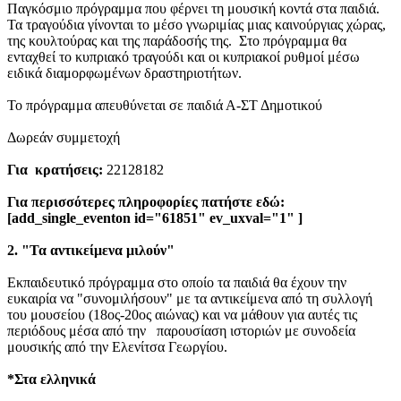
Παγκόσμιο πρόγραμμα που φέρνει τη μουσική κοντά στα παιδιά.
Τα τραγούδια γίνονται το μέσο γνωριμίας μιας καινούργιας χώρας,
της κουλτούρας και της παράδοσής της. Στο πρόγραμμα θα
ενταχθεί το κυπριακό τραγούδι και οι κυπριακοί ρυθμοί μέσω
ειδικά διαμορφωμένων δραστηριοτήτων.
Το πρόγραμμα απευθύνεται σε παιδιά Α-ΣΤ Δημοτικού
Δωρεάν συμμετοχή
Για κρατήσεις:
22128182
Για περισσότερες πληροφορίες πατήστε εδώ:
[add_single_eventon id="61851" ev_uxval="1" ]
2. "Τα αντικείμενα μιλούν"
Εκπαιδευτικό πρόγραμμα στο οποίο τα παιδιά θα έχουν την
ευκαιρία να "συνομιλήσουν" με τα αντικείμενα από τη συλλογή
του μουσείου (18ος-20ος αιώνας) και να μάθουν για αυτές τις
περιόδους μέσα από την παρουσίαση ιστοριών με συνοδεία
μουσικής από την Ελενίτσα Γεωργίου.
*Στα ελληνικά