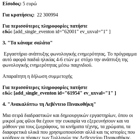
Είσοδος:
5 ευρώ
Για κρατήσεις:
22 300994
Για περισσότερες πληροφορίες πατήστε
εδώ:
[add_single_eventon id="62001" ev_uxval="1" ]
3. "Τα κάναμε σαλάτα"
Εργαστήριο ανάπτυξης φωνολογικής ενημερότητας. Το πρόγραμμα
αυτό αφορά παιδιά ηλικίας 4-6 ετών με στόχο την ανάπτυξη της
φωνολογικής ενημερότητας μέσω παιχνιδιού.
Απαραίτητη η δήλωση συμμετοχής
Για περισσότερες πληροφορίες πατήστε
εδώ: [add_single_eventon id="61954" ev_uxval="1" ]
4. "Ανακαλύπτω τη Λεβέντειο Πινακοθήκη"
Μια σειρά διαδραστικών και δημιουργικών εργαστηρίων, όπου οι
μικροί μας φίλοι θα έχουν την ευκαιρία να εξερευνήσουν και να
μάθουν για τους ζωγράφους, τα κινήματα τέχνης, τα χρώματα, τα
διαφορετικά υλικά που χρησιμοποιούσαν αλλά και τις ιστορίες που
κρύβουν οι πίνακες των Συλλογών της Λεβεντείου Πινακοθήκης.