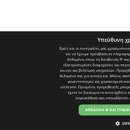
Υπεύθυνη χ
Εμείς και οι συνεργάτες μας χρησιμοποιο
και να έχουμε πρόσβαση σε πληροφορ
δεδομένα, όπως τη διεύθυνση IP σας
εξατομικευμένες διαφημίσεις και περι
κοινού και βελτίωση υπηρεσιών.
Προμηθε
δεδομένα σας για αυτούς και άλλους σκ
γεωεντοπισμού και χαρακτηριστικών 
ιστότοπο. Ορισμένοι προμηθευτές μπορε
έχετε το δικαίωμα να αντιταχθείτε 
συγκατάθεσή σας οποιαδήποτε 
ΑΠΟΔΟΧΗ 🍪 ΚΑΙ ΣΥΝΕΧΕ
ΕΜΦ