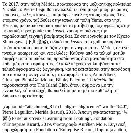
Το 2017, στην πόλη Mérida, πρωτεύουσα της μεξικανικής πολιτείας
Yucatán, ο Pierre Leguillon ανακαλύπτει ένα μικρό μπαρ με αδρές
κόκκινες, μπλε, κίτρινες, και μαύρες πινελιές στους τοίχους. Τον
επόμενο χρόνο, ταξιδεύει στην ιαπωνική πόλη Yame, στο νησί
Kyushu, με σκοπό να αποτυπώσει τα μοτίβα της τοιχογραφίας στην
υφαντική τεχνοτροπία του
kasuri
, χρησιμοποιώντας την
παραδοσιακή τεχνική βαψίματος ikat
.
Σε συνεργασία με τον Kyōzō
Shimogawa (下川強臓), ειδικό του
kasuri
, ο Leguillon παράγει
υφάσματα που προσομοιάζουν την τοιχογραφία της Mérida, σε ένα
πνεύμα αφαιρετικό και νεφελώδες. Καθένα από τα τελικά μοτίβα
διαφέρει από τα υπόλοιπα, προσδίδοντας έτσι μοναδικότητα στο
κάθε μέτρο του υφάσματος. Ο καλλιτέχνης αντιλαμβάνεται τα
τελικά υφάσματα ως ζωγραφική, και τα κατατάσσει στην παράδοση
του δυτικού μοντερνισμού, με αναφορές στους Anni Albers,
Giuseppe Pinot-Gallizio και Blinky Palermo. Το
Merida
θα
παρουσιαστεί στο The Island Club, όπου, σύμφωνα με την
εννοιολογική του αρχή, θα πωλείται με το μέτρο καθ’ όλη τη
διάρκεια της έκθεσης.
[caption id="attachment_81751" align="aligncenter" width="640"]
Pierre Leguillon, Merida (kasuri), 2018. Άποψη εγκατάστασης, ‘見
習うParler aux Yeux / Learning from Looking’, Fondation
d’Entreprise Ricard, 2019. Φωτογραφία Aurélien Mole. Eυγενική
παραχώρηση του Fondation d’Εntreprise Ricard, Παρίσι.[/caption]