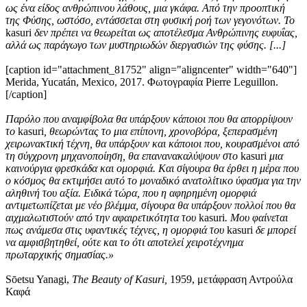
ως ένα είδος ανθρώπινου λάθους, μια γκάφα. Από την προοπτική
της Φύσης, ωστόσο, εντάσσεται στη φυσική ροή των γεγονότων. Το
kasuri
δεν πρέπει να θεωρείται ως αποτέλεσμα Ανθρώπινης ευφυΐας,
αλλά ως παράγωγο των μυστηριωδών διεργασιών της φύσης. [...]
[caption id="attachment_81752" align="aligncenter" width="640"]
Merida, Yucatán, Mexico, 2017. Φωτογραφία Pierre Leguillon.
[/caption]
Παρόλο που αναμφίβολα θα υπάρξουν κάποιοι που θα απορρίψουν
το
kasuri
, θεωρώντας το μια επίπονη, χρονοβόρα, ξεπερασμένη
χειρωνακτική τέχνη, θα υπάρξουν και κάποιοι που, κουρασμένοι από
τη σύγχρονη μηχανοποίηση, θα επανανακαλύψουν στο
kasuri
μια
καινούργια φρεσκάδα και ομορφιά. Και σίγουρα θα έρθει η μέρα που
ο κόσμος θα εκτιμήσει αυτό το μοναδικό ανατολίτικο ύφασμα για την
αληθινή του αξία. Ειδικά τώρα, που η αφηρημένη ομορφιά
αντιμετωπίζεται με νέο βλέμμα, σίγουρα θα υπάρξουν πολλοί που θα
αιχμαλωτιστούν από την αφαιρετικότητα του
kasuri
. Μου φαίνεται
πως ανάμεσα στις υφαντικές τέχνες, η ομορφιά του
kasuri
δε μπορεί
να αμφισβητηθεί, ούτε και το ότι αποτελεί χειροτέχνημα
πρωταρχικής σημασίας.
»
Sōetsu Yanagi,
The Beauty of Kasuri,
1959, μετάφραση Αντρούλα
Καφά