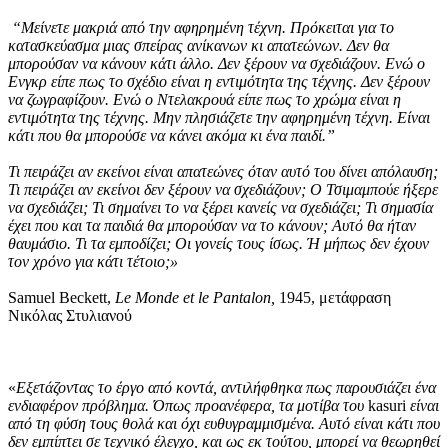
“
Μ
είνετε μ
ακριά από την αφηρημένη τέχνη. Πρόκειται για το
κατασκεύασμα μιας σπείρας ανίκανων κι απατεώνων. Δεν θα
μπορούσαν να κάνουν κάτι άλλο. Δεν ξέρουν να σχεδιάζουν. Ενώ ο
Ενγκρ είπε πως το σχέδιο είναι η εντιμότητα της τέχνης. Δεν ξέρουν
να ζωγραφίζουν. Ενώ ο Ντελακρουά είπε πως το χρώμα είναι η
εντιμότητα της τέχνης. Μην πλησιάζετε την αφηρημ
έ
νη τέχνη. Είναι
κάτι που θα μπορούσε να κάνει ακόμα κι ένα παιδί.”
Τι πειράζει αν εκείνοι είναι απατεώνες όταν αυτό του δίνει απόλαυση;
Τι πειράζει αν εκείνοι δεν ξέρουν να σχεδιάζουν; Ο Τσιμαμπούε ήξερε
να σχεδιάζει; Τι σημαίνει το να ξέρει κανείς να σχεδιάζει; Τι σημασία
έχει που και τα παιδιά θα μπορούσαν να το κάνουν; Αυτό θα ήταν
θαυμάσιο. Τι τα εμποδίζει; Οι γονείς τους ίσως. Ή μήπως δεν έχουν
τον χρόνο για κάτι τέτοιο;
»
Samuel Beckett,
Le Monde et le Pantalon,
1945, μετάφραση
Νικόλας Στυλιανού
«
Εξετάζοντας το έργο από κοντά, αντιλήφθηκα πως παρουσιάζει ένα
ενδιαφέρον πρόβλημα. Όπως προανέφερα, τα μοτίβα του
kasuri
είναι
από τη φύση τους θολά και όχι ευθυγραμμισμένα. Αυτό είναι κάτι που
δεν εμπίπτει σε τεχνικό έλεγχο, και ως εκ τούτου, μπορεί να θεωρηθεί