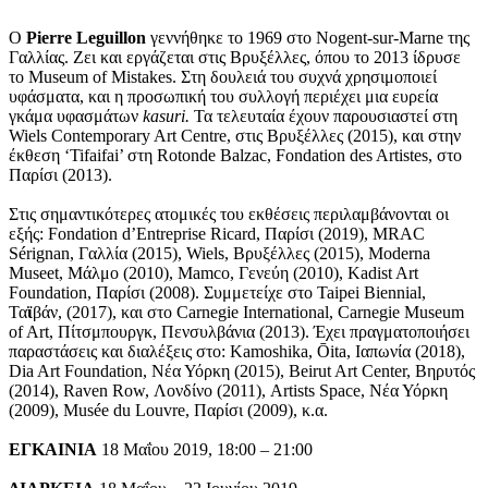
O
Pierre Leguillon
γεννήθηκε το 1969 στο Nogent-sur-Marne της
Γαλλίας. Ζει και εργάζεται στις Βρυξέλλες, όπου το 2013 ίδρυσε
το Museum of Mistakes. Στη δουλειά του συχνά χρησιμοποιεί
υφάσματα, και η προσωπική του συλλογή περιέχει μια ευρεία
γκάμα υφασμάτων
kasuri.
Τα τελευταία έχουν παρουσιαστεί στη
Wiels Contemporary Art Centre, στις Βρυξέλλες (2015), και στην
έκθεση ‘Tifaifai’ στη Rotonde Balzac, Fondation des Artistes, στο
Παρίσι (2013).
Στις σημαντικότερες ατομικές του εκθέσεις περιλαμβάνονται οι
εξής: Fondation d’Entreprise Ricard, Παρίσι (2019), MRAC
Sérignan, Γαλλία (2015), Wiels, Βρυξέλλες (2015), Moderna
Museet, Μάλμο (2010), Mamco, Γενεύη (2010), Kadist Art
Foundation, Παρίσι (2008). Συμμετείχε στο Taipei Biennial,
Τα
ϊ
βάν, (2017), και στο Carnegie International, Carnegie Museum
of Art, Πίτσμπουργκ, Πενσυλβάνια (2013). Έχει πραγματοποιήσει
παραστάσεις και διαλέξεις στο: Kamoshika, Ōita, Ιαπωνία (2018),
Dia Art Foundation, Νέα Υόρκη (2015), Beirut Art Center, Βηρυτός
(2014), Raven Row, Λονδίνο (2011), Artists Space, Νέα Υόρκη
(2009), Musée du Louvre, Παρίσι (2009), κ.α.
ΕΓΚΑΙΝΙΑ
18 Μαΐου 2019, 18:00 – 21:00