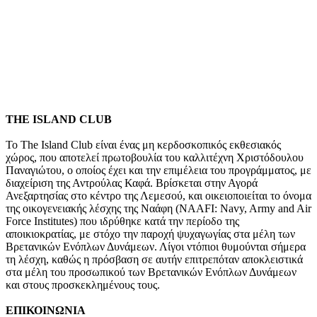
THE ISLAND CLUB
Το The Island Club είναι ένας μη κερδοσκοπικός εκθεσιακός
χώρος, που αποτελεί πρωτοβουλία του καλλιτέχνη Χριστόδουλου
Παναγιώτου, ο οποίος έχει και την επιμέλεια του προγράμματος, με
διαχείριση της Αντρούλας Καφά. Βρίσκεται στην Αγορά
Ανεξαρτησίας στο κέντρο της Λεμεσού, και οικειοποιείται το όνομα
της οικογενειακής λέσχης της Ναάφη (NAAFI: Navy, Army and Air
Force Institutes) που ιδρύθηκε κατά την περίοδο της
αποικιοκρατίας, με στόχο την παροχή ψυχαγωγίας στα μέλη των
Βρετανικών Ενόπλων Δυνάμεων. Λίγοι ντόπιοι θυμούνται σήμερα
τη λέσχη, καθώς η πρόσβαση σε αυτήν επιτρεπόταν αποκλειστικά
στα μέλη του προσωπικού των Βρετανικών Ενόπλων Δυνάμεων
και στους προσκεκλημένους τους.
E
ΠΙΚΟΙΝΩΝΙΑ