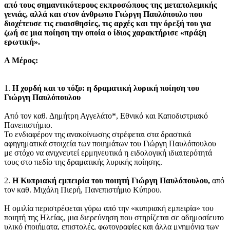
από τους σημαντικότερους εκπροσώπους της μεταπολεμικής
γενιάς, αλλά και στον άνθρωπο Γιώργη Παυλόπουλο που
διοχέτευσε τις ευαισθησίες, τις αρχές και την όρεξή του για
ζωή σε μια ποίηση την οποία ο ίδιος χαρακτήρισε «πράξη
ερωτική».
Α Μέρος:
1.
Η χορδή και το τόξο: η δραματική λυρική ποίηση του
Γιώργη Παυλόπουλου
Από τον καθ. Δημήτρη Αγγελάτο*, Εθνικό και Καποδιστριακό
Πανεπιστήμιο.
Το ενδιαφέρον της ανακοίνωσης στρέφεται στα δραστικά
αφηγηματικά στοιχεία των ποιημάτων του Γιώργη Παυλόπουλου
με στόχο να ανιχνευτεί ερμηνευτικά η ειδολογική ιδιαιτερότητά
τους στο πεδίο της δραματικής λυρικής ποίησης.
2.
Η Κυπριακή εμπειρία του ποιητή Γιώργη Παυλόπουλου,
από
τον καθ. Μιχάλη Πιερή, Πανεπιστήμιο Κύπρου.
H ομιλία περιστρέφεται γύρω από την «κυπριακή εμπειρία» του
ποιητή της Ηλείας, μια διερεύνηση που στηρίζεται σε αδημοσίευτο
υλικό (ποιήματα, επιστολές, φωτογραφίες και άλλα μνημόνια των