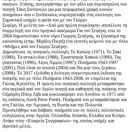
ποιητών. Επίσης, συνεργάστηκε με τον φίλο και συμπατριώτη του
ποιητή Τάκη Σινόπουλο για μια πειραματική γραφή κοινών
ποιημάτων που ο Σινόπουλος συμπεριέλαβε στις συλλογές του.
Σημαντική υπήρξε η φιλία του με τον Γιώργο
Σεφέρη. Η μελέτη του «Από μια πρώτη συγκίνηση» αποτέλεσε τη
συμμετοχή του στο τιμητικό αφιέρωμα Για τον Σεφέρη, ενώ το
2004 δημοσιεύτηκε στον τόμο Γιώργος Σεφέρης, το ζύγιασμα της
καλοσύνης (επιμ. Μιχάλη Πιερή) ένα εκτενές κείμενό του με τίτλο
«Μνήμες από τον Γιώργο Σεφέρη».
Δημοσίευσε τις ποιητικές συλλογές Το Κατώγι (1971), Το Σακί
(1980), Τα αντικλείδια (1988), Τριαντατρία Χαϊκού (1990), Της
γύφτισσας (1996), Λίγος Άμμος (1997), Ποιήματα 1943-1997
(2001), Πού είναι τα πουλιά (2004) και Να μην τους ξεχάσω
(2008). Το 2017 εξεδόθη η δεύτερη συγκεντρωτική έκδοση της
ποίησής του με τίτλο Ποιήματα 1943-2008, σε επιμέλεια της
Γιώτας Κριτσέλη. Η πρώτη του ποιητική συλλογή μεταφράστηκε
στα αγγλικά από τον Αγγλο ποιητή και καθηγητή της ποίησης στην
Οξφόρδη Πίτερ Λίβι και κυκλοφόρησε στο Λονδίνο το 1971 από
τις εκδόσεις Αnvil Press Poetry. Ποιήματά του μεταφράστηκαν και
στη Γαλλία, την Αμερική, τη Ρωσία και την Πολωνία.
Προσκλήθηκε και διάβασε ποιήματά του σε πολλές πολιτιστικές
εκδηλώσεις στην Αγγλία, Ολλανδία, Ισπανία, Ελλάδα και Κύπρο.
Ανήκε στην «Εταιρεία Συγγραφέων» της οποίας υπήρξε και
ιδρυτικό μέλος.