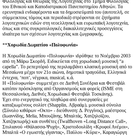
Φιλολογίας και Θεωρίας της Λογοτεχνίας στο Τμήμα Φιλολογίας
του Εθνικού και Καποδιστριακού Πανεπιστημίου Αθηνών. Τα
ερευνητικά ενδιαφέροντα και τα δημοσιεύματά του (αυτοτελή, σε
σύμμεικτους τόμους και περιοδικά) στρέφονται σε ζητήματα
λογοτεχνικών ειδών στη νεοελληνική και ευρωπαϊκή λογοτεχνία,
όπως και στις συγκριτολογικές διακαλλιτεχνικές προσεγγίσεις
ιδιαίτερα των σχέσεων λογοτεχνίας και ζωγραφικής.
**
Xορωδία Δωματίου «Πολυφωνία»
Η Χορωδία Δωματίου «Πολυφωνία» ιδρύθηκε το Νοέμβριο 2003
από τη Μάρω Σκορδή. Ειδικεύεται στη χορωδιακή μουσική “a
capella”. Το ρεπερτόριό της περιλαμβάνει κλασική μουσική από το
Μεσαίωνα μέχρι τον 21ο αιώνα, δημοτικά τραγούδια, Ελληνικά
έντεχνα, ‘ποπ’, νέγρικα, musical, κ.ά.
Η «Πολυφωνία» συμμετέχει σε Διεθνή Συνέδρια και Φεστιβάλ
κατόπιν πρόσκλησης από Οργανισμούς και φορείς (ISME στη
Θεσσαλονίκη, Διεθνές Χορωδιακό Φεστιβάλ Τοσκάνης).
Έχει στο ενεργητικό της πληθώρα από συνεργασίες με
καταξιωμένους σολίστ (Shapplin, Αβραάμ), μουσικά σύνολα
(Σύνολο κιθάρων «Οκτο» - διεύθυνση: Δ. Ρεγγίνος), μαέστρους
(Ιωαννίδης, Melia, Μπουζάνης, Μπαλτάς, Χατζηλοϊζου,
Χατζηκτωρής) και συνθέτες (Twalfhoven «Long Distance Call»,
Στυλιανού «Θάλασσα-Ψυχή», Χριστοδουλίδη «Κρυφοί Ανέμοι»,
Μπαλτά «Ο εγωιστής γίγαντας», Παύλου «Κύριε», Καραγιώργη