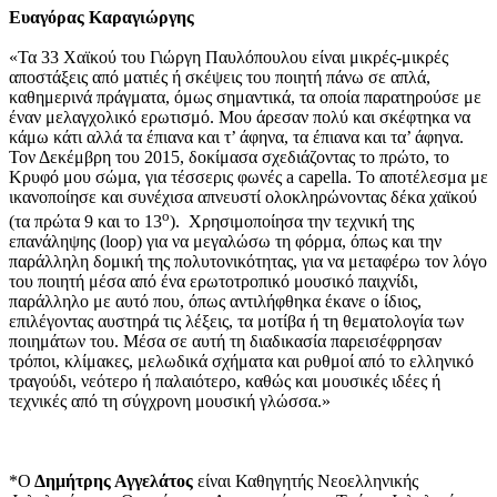
Ευαγόρας Καραγιώργης
«Τα 33 Χαϊκού του Γιώργη Παυλόπουλου είναι μικρές-μικρές
αποστάξεις από ματιές ή σκέψεις του ποιητή πάνω σε απλά,
καθημερινά πράγματα, όμως σημαντικά, τα οποία παρατηρούσε με
έναν μελαγχολικό ερωτισμό. Μου άρεσαν πολύ και σκέφτηκα να
κάμω κάτι αλλά τα έπιανα και τ’ άφηνα, τα έπιανα και τα’ άφηνα.
Τον Δεκέμβρη του 2015, δοκίμασα σχεδιάζοντας το πρώτο, το
Κρυφό μου σώμα, για τέσσερις φωνές a capella. Το αποτέλεσμα με
ικανοποίησε και συνέχισα απνευστί ολοκληρώνοντας δέκα χαϊκού
ο
(τα πρώτα 9 και το 13
). Χρησιμοποίησα την τεχνική της
επανάληψης (loop) για να μεγαλώσω τη φόρμα, όπως και την
παράλληλη δομική της πολυτονικότητας, για να μεταφέρω τον λόγο
του ποιητή μέσα από ένα ερωτοτροπικό μουσικό παιχνίδι,
παράλληλο με αυτό που, όπως αντιλήφθηκα έκανε ο ίδιος,
επιλέγοντας αυστηρά τις λέξεις, τα μοτίβα ή τη θεματολογία των
ποιημάτων του. Μέσα σε αυτή τη διαδικασία παρεισέφρησαν
τρόποι, κλίμακες, μελωδικά σχήματα και ρυθμοί από το ελληνικό
τραγούδι, νεότερο ή παλαιότερο, καθώς και μουσικές ιδέες ή
τεχνικές από τη σύγχρονη μουσική γλώσσα.»
*Ο
Δημήτρης Αγγελάτος
είναι Καθηγητής Νεοελληνικής