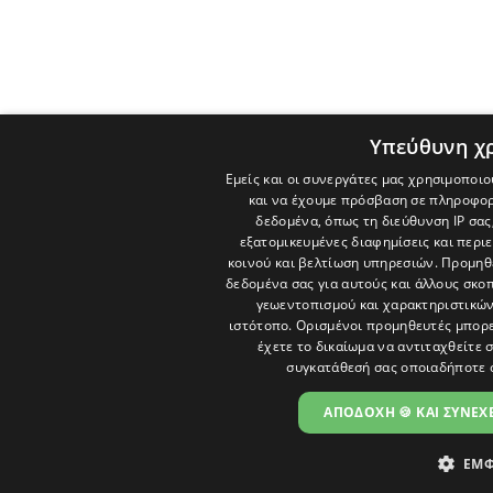
Υπεύθυνη χ
Εμείς και οι συνεργάτες μας χρησιμοποιο
και να έχουμε πρόσβαση σε πληροφορ
δεδομένα, όπως τη διεύθυνση IP σας
εξατομικευμένες διαφημίσεις και περι
κοινού και βελτίωση υπηρεσιών.
Προμηθε
δεδομένα σας για αυτούς και άλλους σκ
γεωεντοπισμού και χαρακτηριστικών 
ιστότοπο. Ορισμένοι προμηθευτές μπορε
έχετε το δικαίωμα να αντιταχθείτε 
συγκατάθεσή σας οποιαδήποτε 
ΑΠΟΔΟΧΗ 🍪 ΚΑΙ ΣΥΝΕΧΕ
ΕΜΦ