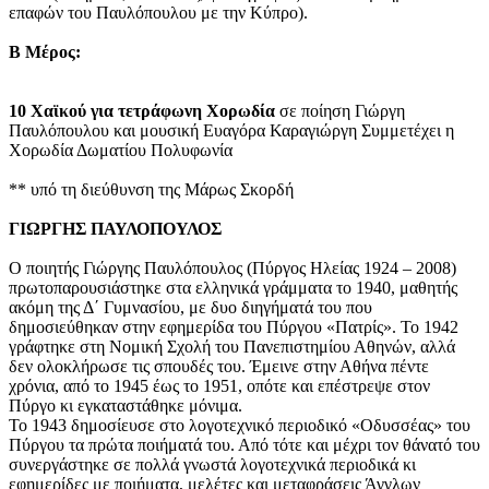
επαφών του Παυλόπουλου με την Κύπρο).
Β Μέρος:
10 Χαϊκού για τετράφωνη Χορωδία
σε ποίηση Γιώργη
Παυλόπουλου και μουσική Ευαγόρα Καραγιώργη Συμμετέχει η
Χορωδία Δωματίου Πολυφωνία
** υπό τη διεύθυνση της Μάρως Σκορδή
ΓΙΩΡΓΗΣ ΠΑΥΛΟΠΟΥΛΟΣ
Ο ποιητής Γιώργης Παυλόπουλος (Πύργος Ηλείας 1924 – 2008)
πρωτοπαρουσιάστηκε στα ελληνικά γράμματα το 1940, μαθητής
ακόμη της Δ΄ Γυμνασίου, με δυο διηγήματά του που
δημοσιεύθηκαν στην εφημερίδα του Πύργου «Πατρίς». Το 1942
γράφτηκε στη Νομική Σχολή του Πανεπιστημίου Αθηνών, αλλά
δεν ολοκλήρωσε τις σπουδές του. Έμεινε στην Αθήνα πέντε
χρόνια, από το 1945 έως το 1951, οπότε και επέστρεψε στον
Πύργο κι εγκαταστάθηκε μόνιμα.
Το 1943 δημοσίευσε στο λογοτεχνικό περιοδικό «Οδυσσέας» του
Πύργου τα πρώτα ποιήματά του. Από τότε και μέχρι τον θάνατό του
συνεργάστηκε σε πολλά γνωστά λογοτεχνικά περιοδικά κι
εφημερίδες με ποιήματα, μελέτες και μεταφράσεις Άγγλων