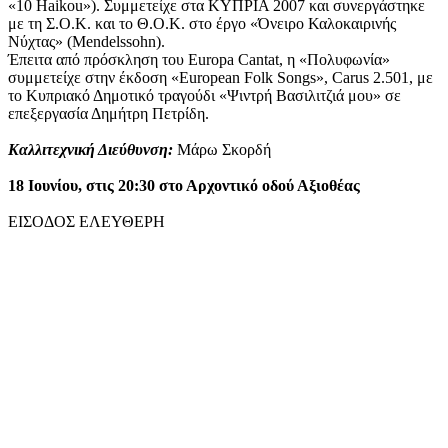
«10 Haikou»). Συμμετείχε στα ΚΥΠΡΙΑ 2007 και συνεργάστηκε
με τη Σ.Ο.Κ. και το Θ.Ο.Κ. στο έργο «Όνειρο Καλοκαιρινής
Νύχτας» (Mendelssohn).
Έπειτα από πρόσκληση του Europa Cantat, η «Πολυφωνία»
συμμετείχε στην έκδοση «European Folk Songs», Carus 2.501, με
το Κυπριακό Δημοτικό τραγούδι «Ψιντρή Βασιλιτζιά μου» σε
επεξεργασία Δημήτρη Πετρίδη.
Καλλιτεχνική Διεύθυνση:
Μάρω Σκορδή
18 Ιουνίου, στις 20:30 στο Αρχοντικό οδού Αξιοθέας
ΕΙΣΟΔΟΣ ΕΛΕΥΘΕΡΗ