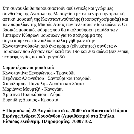
Στη συναυλία θα παρουσιαστούν αυθεντικές και γνώριμες
συνθέσεις της Ανατολικής Μεσογείου με επίκεντρο την τροπική
αστική μουσική της Κωνσταντινούπολης (τρόπος/ήχος/μακάμ) και
των παραλίων της Μικράς Ασίας των τελευταίων δύο αιώνων. Οι
βασικές μουσικές φόρμες που θα ακολουθήσει η ομάδα των
έμπειρων Κύπριων μουσικών για το πρόγραμμα της
συγκεκριμένης συναυλίας καλλιεργήθηκαν στην
Κωνσταντινούπολη από ένα κράμα (εθνικότητες) συνθετών-
μουσικών που έζησαν εκεί κατά τον 19ο και 20ο αιώνα (saz semai,
πεσρέφι, syrto, αστικό τραγούδι).
Συμμετέχουν οι μουσικοί:
Κωνσταντίνα Ξενοφώντος - Τραγούδι
Βερόνικα Αλωνεύτου - Σαντούρι και τραγούδι
Χαράλαμπος Παντελή - Λαούτο και λάφτα
Μαριάννα Μουμτζή - Κανονάκι
Χριστίνα Πολυκάρπου - Λύρα
Ευριπίδης Δίκαιος - Κρουστά
+ Παρασκευή 23 Αυγούστου στις 20:00 στο Κοινοτικό Πάρκο
Ειρήνης Ανδρέα Χρυσάνθου (Αμφιθέατρο) στα Σπήλια.
Είσοδος ελεύθερη. Πληροφορίες: 70007102.