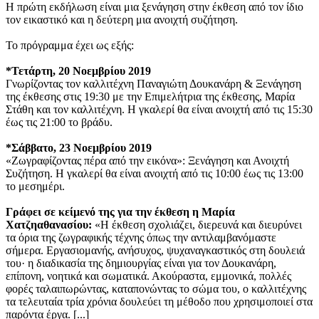
Η πρώτη εκδήλωση είναι μια ξενάγηση στην έκθεση από τον ίδιο
τον εικαστικό και η δεύτερη μια ανοιχτή συζήτηση.
Το πρόγραμμα έχει ως εξής:
*Τετάρτη, 20 Νοεμβρίου 2019
Γνωρίζοντας τον καλλιτέχνη Παναγιώτη Δουκανάρη & Ξενάγηση
της έκθεσης στις 19:30 με την Επιμελήτρια της έκθεσης, Μαρία
Στάθη και τον καλλιτέχνη. Η γκαλερί θα είναι ανοιχτή από τις 15:30
έως τις 21:00 το βράδυ.
*Σάββατο, 23 Νοεμβρίου 2019
«Ζωγραφίζοντας πέρα από την εικόνα»: Ξενάγηση και Ανοιχτή
Συζήτηση. Η γκαλερί θα είναι ανοιχτή από τις 10:00 έως τις 13:00
το μεσημέρι.
Γράφει σε κείμενό της για την έκθεση η Μαρία
Χατζηαθανασίου:
«Η έκθεση σχολιάζει, διερευνά και διευρύνει
τα όρια της ζωγραφικής τέχνης όπως την αντιλαμβανόμαστε
σήμερα. Εργασιομανής, ανήσυχος, ψυχαναγκαστικός στη δουλειά
του· η διαδικασία της δημιουργίας είναι για τον Δουκανάρη,
επίπονη, νοητικά και σωματικά. Ακούραστα, εμμονικά, πολλές
φορές ταλαιπωρώντας, καταπονώντας το σώμα του, ο καλλιτέχνης
τα τελευταία τρία χρόνια δουλεύει τη μέθοδο που χρησιμοποιεί στα
παρόντα έργα. [...]