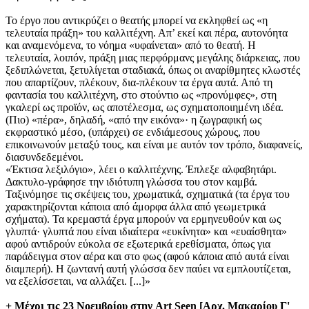
Το έργο που αντικρύζει ο θεατής μπορεί να εκληφθεί ως «η
τελευταία πράξη» του καλλιτέχνη. Απ’ εκεί και πέρα, αυτονόητα
και αναμενόμενα, το νόημα «υφαίνεται» από το θεατή. Η
τελευταία, λοιπόν, πράξη μιας περφόρμανς μεγάλης διάρκειας, που
ξεδιπλώνεται, ξετυλίγεται σταδιακά, όπως οι αναρίθμητες κλωστές
που απαρτίζουν, πλέκουν, δια-πλέκουν τα έργα αυτά. Από τη
φαντασία του καλλιτέχνη, στο στούντιο ως «προνύμφες», στη
γκαλερί ως προϊόν, ως αποτέλεσμα, ως σχηματοποιημένη ιδέα.
(Πιο) «πέρα», δηλαδή, «από την εικόνα»· η ζωγραφική ως
εκφραστικό μέσο, (υπάρχει) σε ενδιάμεσους χώρους, που
επικοινωνούν μεταξύ τους, και είναι με αυτόν τον τρόπο, διαφανείς,
διασυνδεδεμένοι.
«Έκτισα λεξιλόγιο», λέει ο καλλιτέχνης. Έπλεξε αλφαβητάρι.
Δακτυλο-γράφησε την ιδιότυπη γλώσσα του στον καμβά.
Ταξινόμησε τις σκέψεις του, χρωματικά, σχηματικά (τα έργα του
χαρακτηρίζονται κάποια από άμορφα άλλα από γεωμετρικά
σχήματα). Τα κρεμαστά έργα μπορούν να ερμηνευθούν και ως
γλυπτά· γλυπτά που είναι ιδιαίτερα «ευκίνητα» και «ευαίσθητα»
αφού αντιδρούν εύκολα σε εξωτερικά ερεθίσματα, όπως για
παράδειγμα στον αέρα και στο φως (αφού κάποια από αυτά είναι
διαμπερή). Η ζωντανή αυτή γλώσσα δεν παύει να εμπλουτίζεται,
να εξελίσσεται, να αλλάζει. [...]»
+ Μέχρι τις 23 Νοεμβρίου στην Art Seen [Αρχ. Μακαρίου Γ'