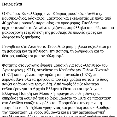
Ποιος είναι
Ο Φαίδρος Καβαλλάρης είναι Κύπριος μουσικός, συνθέτης,
μουσικολόγος, δάσκαλος, μαέστρος και εκτελεστής με πάνω από
40 χρόνια μουσικής παρουσίας και προσφοράς. Σπούδασε
αρχιτεκτονική στο Λονδίνο αρχίζοντας παράλληλα σπουδές και μια
μακρόχρονη εξερεύνηση της μουσικής σε πολλές χώρες και
διαφορετικές ηπείρους.
Γεννήθηκε στη Λάπηθο το 1950. Από μικρή ηλικία ασχολείται με
τη μουσική και τη σύνθεση, την ποίηση, τη ζωγραφική και το
θέατρο, καθώς και με τον αθλητισμό.
Φοιτητής στο Λονδίνο έγραψε μουσική για τους «Όρνιθες» του
Αριστοφάνη (1971), συνέθεσε το
Κουϊντέτο για Ξύλινα Πνευστά
(1972) και οργάνωσε την πρώτη του συναυλία (1973), που
περιλάμβανε όλα τα τραγούδια που είχε γράψει ως τότε (ο ίδιος
παίζει φλάουτο και τραγουδά). Από νωρίς έδειξε ιδιαίτερο
ενδιαφέρον για το Αρχαίο Ελληνικό Θέατρο και την Αρχαία
Ελληνική Ποίηση και Μουσική, πράγμα που στη συνέχεια
επηρέασε τη δουλειά του (ο ίδιος μάλιστα το 1979 σε παράσταση
στο Λονδίνο έπαιξε τον ρόλο του Προμηθέα στην ομώνυμη
τραγωδία του Αισχύλου γράφοντας και μουσική που ακολούθησε
την παράσταση με χορό, σύμφωνα και με την αρχαιοελληνική
παράδοση που ήθελε μια τραγική τριλογία να ακολουθείται από ένα