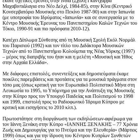
έκανε σχετικές έρευνες στην Ινδία (Σχολή Γκαντχάρβα
Μαχαβιντιάλαγια στο Νέο Δελχί, 1984-85), στην Κίνα (Κεντρικό
Κονσερβατόριο Μουσικής στο Πεκίνο 1987-90) και στην Ιαπωνία
(με υποτροφία του Ιδρύματος «Ιαπωνία» και σε συνεργασία με το
Κέντρο Μουσικής Έρευνας του Πανεπιστημίου Καλών Τεχνών του
Τόκιο, 1990-91 και πιο πρόσφατα 2010-12).
Κατέχει Δίπλωμα Σύνθεσης από τη Μουσική Σχολή Εκόλ Νορμάλ
του Παρισιού (1992) και τον τίτλο του Διδάκτορα Μουσικών
Τεχνών από το Πανεπιστήμιο Κολούμπια της Νέας Υόρκης (1997)
– μέρος της διατριβής του ήταν και η μελέτη «Μουσική και Ήθος
στην Αρχαία Ελλάδα».
Με διάφορες επιστολές, συνεντεύξεις και δημοσιεύματα έκαμε
ποικίλες παρεμβάσεις και προτάσεις για τα μουσικά πράγματα στον
τόπο μας (όπως κριτική για τον Ευρωπαϊκό Πολιτιστικό Μήνα στη
Λευκωσία το 1995, το Υπόμνημα για την Ανάπτυξη της Μουσικής
στην Κύπρο προς τον Υπουργό Παιδείας και Πολιτισμού το 1998
και 1999, επιστολή προς το Ραδιοφωνικό Ίδρυμα Κύπρου με
κριτική και εισηγήσεις το 2010 κλπ.).
Πρωτοστάτησε στη διοργάνωση των εκδηλώσεων-αφιέρωμα για
τον Ιάννη Ξενάκη στην Κύπρο «ΙΑΝΝΗΣ ΞΕΝΑΚΗΣ – 77 Χρόνια
Ζωής και Δημιουργίας για το Πνεύμα και την Ελευθερία» (Μάρτιος
1999) όπως και για την ίδρυση του Κέντρου Κυπρίων Συνθετών