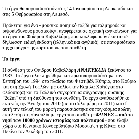
Τα έργα θα παρουσιαστούν στις 14 Ιανουαρίου στη Λευκωσία και
στις 5 Φεβρουαρίου στη Λεμεσό.
Πρόκειται για ένα «μουσικο-ποιητικό ταξίδι για τολμηρούς και
ριψοκίνδυνους μουσικούς», αναφέρεται σε σχετική ανακοίνωση για
τα έργα του Φαίδρου Καβαλλάρη, που κυκλοφορούν έκαστο σε
δίγλωσση ειδική έκδοση (ελληνικά και αγγλικά), σε πανομοιότυπο
της χειρόγραφης παρτιτούρας του συνθέτη.
Τα έργα
Η σύνθεση του Φαίδρου Καβαλλάρη
ΑΝΑΚΥΚΛΙΑ
ξεκίνησε το
1983. Το έργο ολοκληρώθηκε και πρωτοπαρουσιάστηκε τον
Σεπτέβρη του 1994 στο πλαίσιο του Φεστιβάλ Κύπρια, στο Κούριο
και στη Σχολή Τυφλών, με σολίστ την Καμίλα Χοϊτέγκα στο
φλάουτο(α) και το Γαλλικό συγκρότημα σύγχρονης μουσικής
“2e2m” υπό τη διεύθυνση του συνθέτη. Το έργο αναθεωρήθηκε
εκτενώς την Άνοιξη του 2010 (με τα σόλο μέρη το 2011) και σ᾽
αυτή την τελική του μορφή παρουσιάστηκε σε παγκόσμια πρώτη
εκτέλεση στη συναυλία με έργα του συνθέτη «
ΦΩΝΕΣ – από το
νησί των 10000 χρόνων ιστορίας και πολιτισμού
» που έλαβε
χώρα στο Κεντρικό Κονσερβατόριο Μουσικής της Κίνας, στο
Πεκίνο τον Δεκέβρη του 2011.