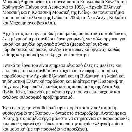
Μουσική Δημιουργία» στο συνέδριο του Ευρωπαϊκού Συνδέσμου
Καθηγητών Πιάνου στη Λευκωσία το 1998, «Αρχαία Ελληνική
Μουσική και η Κλασσική Μουσική της Ινδίας» σε πανεπιστήμια
και μουσικά κολλέγια της Ινδίας το 2004, σε Νέο Δελχί, Καλκάτα
και Μπχουμπάνεσβαρ κλπ.).
Αρχίζοντας από την εφηβική του ηλικία, ουσιαστικά αυτοδίδακτος,
έχει μέχρι σήμερα συνθέσει έργα για φωνή, για σόλο όργανα, για
μικρά και μεγάλα οργανικά σύνολα (μερικά απ’ αυτά για
παραδοσιακά κυπριακά, κινέζικα και ιαπωνικά όργανα), καθώς
επίσης και μουσική για φιλμ, χορό και θέατρο.
Γενικά τα έργα του είναι επηρεασμένα από όλες τις μελέτες και
εμπειρίες του και συνθέτουν στοιχεία από διάφορες μουσικές
παραδόσεις: την Αρχαία Ελληνική και τη Βυζαντινή, τη λαϊκή και
τη δημοτική Ελληνική παράδοση και ιδιαίτερα την Κυπριακή, τη
σύγχρονη Ευρωπαϊκή, καθώς και τις παραδόσεις της Ανατολής
(Ινδία, Κίνα, Ιαπωνία), με κάποια έργα του να εμπεριέχουν και
ανάλογο φιλοσοφικό προβληματισμό.
Έχει επίσης εμπνευσθεί από την ιστορία και την πολιτισμική
φυσιογνωμία της Κύπρου – όντας στο σταυροδρόμι Ανατολής και
Δύσης (με ορισμένα έργα μάλιστα να στηρίζονται σε παραδοσιακές
κυπριακές «φωνές») – όπως και από την αρχαία ελληνική ποίηση
και μουσική (με την προσωδία να προεξέχει).