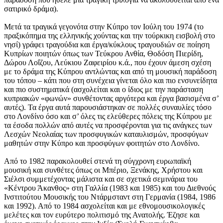
σατιρικό δράμα).
Μετά τα τραγικά γεγονότα στην Κύπρο τον Ιούλη του 1974 (το
πραξικόπημα της ελληνικής χούντας και την τούρκικη εισβολή στο
νησί) γράφει τραγούδια και έργα/κύκλους τραγουδιών σε ποίηση
Κυπρίων ποιητών όπως των Τεύκρου Ανθία, Θοδόση Πιερίδη,
Δώρου Λοΐζου, Λεύκιου Ζαφειρίου κ.ά., που έχουν άμεση σχέση
με το δράμα της Κύπρου αντλώντας και από τη μουσική παράδοση
του τόπου – κάτι που στη συνέχεια γίνεται όλο και πιο ενσυνείδητα
και πιο συστηματικά (ασχολείται και ο ίδιος με την παράσταση
κυπριακών «φωνών» συνθέτοντας αργότερα και έργα βασισμένα σ’
αυτές). Τα έργα αυτά παρουσιάστηκαν σε πολλές συναυλίες τόσο
στο Λονδίνο όσο και σ’ όλες τις ελεύθερες πόλεις της Κύπρου με
τα έσοδα πολλών από αυτές να προσφέρονται για τις ανάγκες των
Λεσχών Νεολαίας των προσφυγικών καταυλισμών, προσφύγων
μαθητών στην Κύπρο και προσφύγων φοιτητών στο Λονδίνο.
Από το 1982 παρακολουθεί στενά τη σύγχρονη ευρωπαϊκή
μουσική και συνθέτες όπως οι Μπέριο, Ξενάκης, Χρήστου και
Σιέλσι συμμετέχοντας μάλιστα και σε σχετικά σεμινάρια του
«Κέντρου Άκανθος» στη Γαλλία (1983 και 1985) και του Διεθνούς
Ινστιτούτου Μουσικής του Ντάρμσταντ στη Γερμανία (1984, 1986
και 1992). Από το 1984 ασχολείται και με εθνομουσικολογικές
μελέτες και τον ευρύτερο πολιτισμό της Ανατολής. Έζησε και