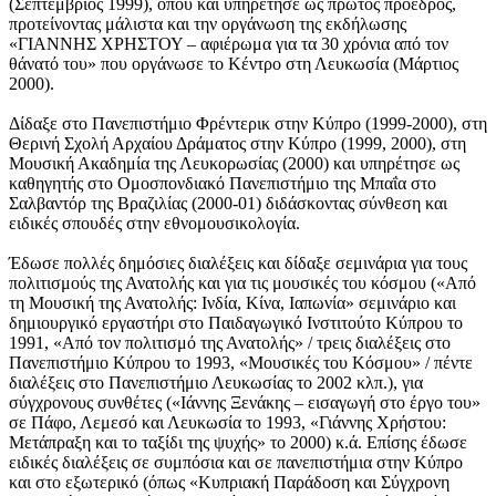
(Σεπτέμβριος 1999), όπου και υπηρέτησε ως πρώτος πρόεδρος,
προτείνοντας μάλιστα και την οργάνωση της εκδήλωσης
«ΓΙΑΝΝΗΣ ΧΡΗΣΤΟΥ – αφιέρωμα για τα 30 χρόνια από τον
θάνατό του» που οργάνωσε το Κέντρο στη Λευκωσία (Μάρτιος
2000).
Δίδαξε στο Πανεπιστήμιο Φρέντερικ στην Κύπρο (1999-2000), στη
Θερινή Σχολή Αρχαίου Δράματος στην Κύπρο (1999, 2000), στη
Μουσική Ακαδημία της Λευκορωσίας (2000) και υπηρέτησε ως
καθηγητής στο Ομοσπονδιακό Πανεπιστήμιο της Μπαΐα στο
Σαλβαντόρ της Βραζιλίας (2000-01) διδάσκοντας σύνθεση και
ειδικές σπουδές στην εθνομουσικολογία.
Έδωσε πολλές δημόσιες διαλέξεις και δίδαξε σεμινάρια για τους
πολιτισμούς της Ανατολής και για τις μουσικές του κόσμου («Από
τη Μουσική της Ανατολής: Ινδία, Κίνα, Ιαπωνία» σεμινάριο και
δημιουργικό εργαστήρι στο Παιδαγωγικό Ινστιτούτο Κύπρου το
1991, «Από τον πολιτισμό της Ανατολής» / τρεις διαλέξεις στο
Πανεπιστήμιο Κύπρου το 1993, «Μουσικές του Κόσμου» / πέντε
διαλέξεις στο Πανεπιστήμιο Λευκωσίας το 2002 κλπ.), για
σύγχρονους συνθέτες («Ιάννης Ξενάκης – εισαγωγή στο έργο του»
σε Πάφο, Λεμεσό και Λευκωσία το 1993, «Γιάννης Χρήστου:
Μετάπραξη και το ταξίδι της ψυχής» το 2000) κ.ά. Επίσης έδωσε
ειδικές διαλέξεις σε συμπόσια και σε πανεπιστήμια στην Κύπρο
και στο εξωτερικό (όπως «Κυπριακή Παράδοση και Σύγχρονη