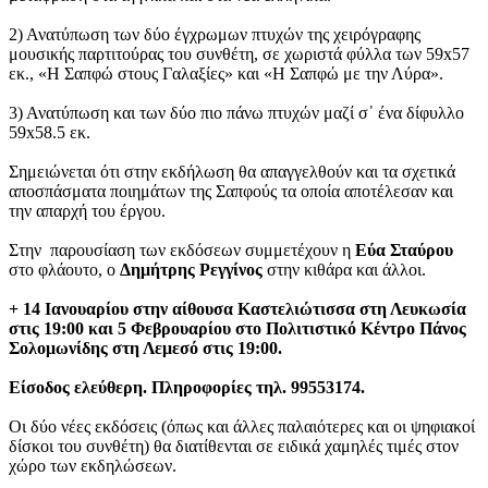
2) Ανατύπωση των δύο έγχρωμων πτυχών της χειρόγραφης
μουσικής παρτιτούρας του συνθέτη, σε χωριστά φύλλα των 59x57
εκ., «Η Σαπφώ στους Γαλαξίες» και «Η Σαπφώ με την Λύρα».
3) Ανατύπωση και των δύο πιο πάνω πτυχών μαζί σ᾽ ένα δίφυλλο
59x58.5 εκ.
Σημειώνεται ότι στην εκδήλωση θα απαγγελθούν και τα σχετικά
αποσπάσματα ποιημάτων της Σαπφούς τα οποία αποτέλεσαν και
την απαρχή του έργου.
Στην παρουσίαση των εκδόσεων συμμετέχουν η
Εύα Σταύρου
στο φλάουτο, ο
Δημήτρης Ρεγγίνος
στην κιθάρα και άλλοι.
+ 14 Ιανουαρίου στην αίθουσα Καστελιώτισσα στη Λευκωσία
στις 19:00 και 5 Φεβρουαρίου στο Πολιτιστικό Κέντρο Πάνος
Σολομωνίδης στη Λεμεσό στις 19:00.
Είσοδος ελεύθερη. Πληροφορίες τηλ. 99553174.
Οι δύο νέες εκδόσεις (όπως και άλλες παλαιότερες και οι ψηφιακοί
δίσκοι του συνθέτη) θα διατίθενται σε ειδικά χαμηλές τιμές στον
χώρο των εκδηλώσεων.