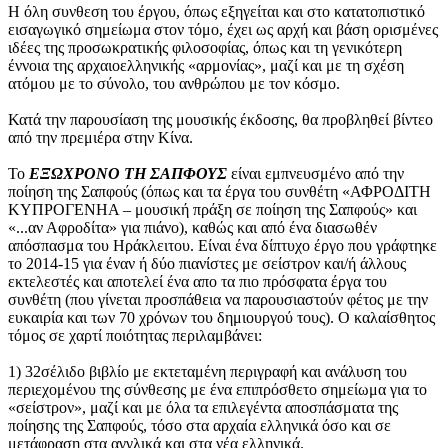
Η όλη συνθεση του έργου, όπως εξηγείται και στο κατατοπιστικό
εισαγωγικό σημείωμα στον τόμο, έχει ως αρχή και βάση ορισμένες
ιδέες της προσωκρατικής φιλοσοφίας, όπως και τη γενικότερη
έννοια της αρχαιοελληνικής «αρμονίας», μαζί και με τη σχέση
ατόμου με το σύνολο, του ανθρώπου με τον κόσμο.
Κατά την παρουσίαση της μουσικής έκδοσης, θα προβληθεί βίντεο
από την πρεμιέρα στην Κίνα.
Το
ΕΞΩΧΡΟΝΟ ΤΗ ΣΑΠΦΟΥΣ
είναι εμπνευσμένο από την
ποίηση της Σαπφούς (όπως και τα έργα του συνθέτη «ΑΦΡΟΔΙΤΗ
ΚΥΠΡΟΓΕΝΗΑ – μουσική πράξη σε ποίηση της Σαπφούς» και
«...αν Αφροδίτα» για πιάνο), καθώς και από ένα διασωθέν
απόσπασμα του Ηράκλειτου. Είναι ένα δίπτυχο έργο που γράφτηκε
το 2014-15 για έναν ή δύο πιανίστες με σείστρον και/ή άλλους
εκτελεστές και αποτελεί ένα απο τα πιο πρόσφατα έργα του
συνθέτη (που γίνεται προσπάθεια να παρουσιαστούν φέτος με την
ευκαιρία και των 70 χρόνων του δημιουργού τους). Ο καλαίσθητος
τόμος σε χαρτί ποιότητας περιλαμβάνει:
1) 32σέλιδο βιβλίο με εκτεταμένη περιγραφή και ανάλυση του
περιεχομένου της σύνθεσης με ένα επιπρόσθετο σημείωμα για το
«σείστρον», μαζί και με όλα τα επιλεγέντα αποσπάσματα της
ποίησης της Σαπφούς, τόσο στα αρχαία ελληνικά όσο και σε
μετάφραση στα αγγλικά και στα νέα ελληνικά.