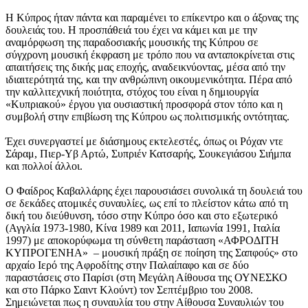
Η Κύπρος ήταν πάντα και παραμένει το επίκεντρο και ο άξονας της
δουλειάς του. Η προσπάθειά του έχει να κάμει και με την
αναμόρφωση της παραδοσιακής μουσικής της Κύπρου σε
σύγχρονη μουσική έκφραση με τρόπο που να ανταποκρίνεται στις
απαιτήσεις της δικής μας εποχής, αναδεικνύοντας, μέσα από την
ιδιαιτερότητά της, και την ανθρώπινη οικουμενικότητα. Πέρα από
την καλλιτεχνική ποιότητα, στόχος του είναι η δημιουργία
«Κυπριακού» έργου για ουσιαστική προσφορά στον τόπο και η
συμβολή στην επιβίωση της Κύπρου ως πολιτισμικής οντότητας.
Έχει συνεργαστεί με διάσημους εκτελεστές, όπως οι Ρόχαν ντε
Σάραμ, Πιερ-Υβ Αρτώ, Συπριέν Κατσαρής, Σουκεγιάσου Σιήμπα
και πολλοί άλλοι.
Ο Φαίδρος Καβαλλάρης έχει παρουσιάσει συνολικά τη δουλειά του
σε δεκάδες ατομικές συναυλίες, ως επί το πλείστον κάτω από τη
δική του διεύθυνση, τόσο στην Κύπρο όσο και στο εξωτερικό
(Αγγλία 1973-1980, Κίνα 1989 και 2011, Ιαπωνία 1991, Ιταλία
1997) με αποκορύφωμα τη σύνθετη παράσταση «ΑΦΡΟΔΙΤΗ
ΚΥΠΡΟΓΕΝΗΑ» – μουσική πράξη σε ποίηση της Σαπφούς» στο
αρχαίο Ιερό της Αφροδίτης στην Παλαίπαφο και σε δύο
παραστάσεις στο Παρίσι (στη Μεγάλη Αίθουσα της ΟΥΝΕΣΚΟ
και στο Πάρκο Σαιντ Κλούντ) τον Σεπτέμβριο του 2008.
Σημειώνεται πως η συναυλία του στην Αίθουσα Συναυλιών του