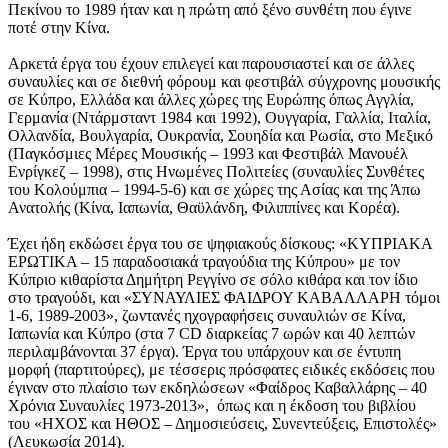
Πεκίνου το 1989 ήταν και η πρώτη από ξένο συνθέτη που έγινε
ποτέ στην Κίνα.
Αρκετά έργα του έχουν επιλεγεί και παρουσιαστεί και σε άλλες
συναυλίες και σε διεθνή φόρουμ και φεστιβάλ σύγχρονης μουσικής
σε Κύπρο, Ελλάδα και άλλες χώρες της Ευρώπης όπως Αγγλία,
Γερμανία (Ντάρμσταντ 1984 και 1992), Ουγγαρία, Γαλλία, Ιταλία,
Ολλανδία, Βουλγαρία, Ουκρανία, Σουηδία και Ρωσία, στο Μεξικό
(Παγκόσμιες Μέρες Μουσικής – 1993 και Φεστιβάλ Μανουέλ
Ενρίγκεζ – 1998), στις Ηνωμένες Πολιτείες (συναυλίες Συνθέτες
του Κολούμπια – 1994-5-6) και σε χώρες της Ασίας και της Άπω
Ανατολής (Κίνα, Ιαπωνία, Θαϋλάνδη, Φιλιππίνες και Κορέα).
Έχει ήδη εκδώσει έργα του σε ψηφιακούς δίσκους: «ΚΥΠΡΙΑΚΑ
ΕΡΩΤΙΚΑ – 15 παραδοσιακά τραγούδια της Κύπρου» με τον
Κύπριο κιθαρίστα Δημήτρη Ρεγγίνο σε σόλο κιθάρα και τον ίδιο
στο τραγούδι, και «ΣΥΝΑΥΛΙΕΣ ΦΑΙΔΡΟΥ ΚΑΒΑΛΛΑΡΗ τόμοι
1-6, 1989-2003», ζωντανές ηχογραφήσεις συναυλιών σε Κίνα,
Ιαπωνία και Κύπρο (στα 7 CD διαρκείας 7 ωρών και 40 λεπτών
περιλαμβάνονται 37 έργα). Έργα του υπάρχουν και σε έντυπη
μορφή (παρτιτούρες), με τέσσερις πρόσφατες ειδικές εκδόσεις που
έγιναν στο πλαίσιο των εκδηλώσεων «Φαίδρος Καβαλλάρης – 40
Χρόνια Συναυλίες 1973-2013», όπως και η έκδοση του βιβλίου
του «ΗΧΟΣ και ΗΘΟΣ – Δημοσιεύσεις, Συνεντεύξεις, Επιστολές»
(Λευκωσία 2014).