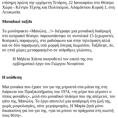
επίσημη πρώτη την ερχόμενη Τετάρτη, 22 Ιανουαρίου στο Θέατρο
Χώρα - Κέντρο Τέχνης και Πολιτισμού, Αδαμάντιου Κοραή 1, στη
Λευκωσία.
Μοναδικό ταξίδι
Το μονόπρακτο «Μανώλη…!» διέγραψε μια μοναδική διαδρομή
στο κυπριακό θέατρο: παρουσιάστηκε σε συνολικά 15 ξεχωριστές
θεατρικές παραγωγές, στο ραδιόφωνο και στην τηλεόραση αλλά
και σε δύο παραγωγές υπό μορφή όπερας δωματίου. Ταξίδεψε, δε,
σε επτά χώρες μεταφρασμένο σε ισάριθμες γλώσσες.
Η Μήδεια Χάννα σκηνοθετεί τον εαυτό της στο
εμβληματικό έργο του Γιώργου Νεοφύτου
H υπόθεση
Μια γυναίκα που έχασε τον γιο της μπροστά στα μάτια της στη
διάρκεια του Πραξικοπήματος του 1974, «τη μέρα που γέμισεν ο
τόπος φονιάδες», μιλά στο μοναδικό πλάσμα που της απέμεινε, τον
γάτο της, Μανώλη. Το έργο αποτελεί μια αναδρομή στη ζωή της,
χωρίς μοιρολατρίες, ούτε μεμψιμοιρίες. Η Μαρία ζητά μόνο
δικαιοσύνη για τον γιο της, «για να μπουν τα πράγματα στη σωστή
τους θέση».