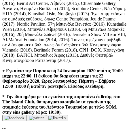
(2016), Beirut Art Center, Λίβανος (2015), Chisenhale Gallery,
Λονδίνο, Ηνωμένο Βασίλειο (2015), Sculpture Center, Νέα Υόρκη,
ΗΠΑ (2014), Kunsthall Oslo, Νορβηγία (2013). Έχει συμμετάσχει
σε ομαδικές εκθέσεις, όπως: Centre Pompidou, Jeu de Paume
(2017), Nordic Pavilion, 57η Μπιενάλε Βενετίας (2016), Kunsthalle
Wien (2016), Μπιενάλε Λίβερπουλ (2016), 6η Μπιενάλε Μαρακές
(2016), 20ή Μπιενάλε Σύδνεϊ (2016), Jerusalem Show VII και VIII,
Al-Ma’mal Foundation (2014, 2016). Ταινίες της έχουν προβληθεί
σε διάφορα φεστιβάλ, όπως: Διεθνές Φεστιβάλ Κινηματογράφου
Viennale (2016), Berlinale Forum (2018), CPH: DOX, Κοπεγχάγη
(2018), BAFICI, Μπουένος Άιρες (2013), Διεθνές Φεστιβάλ
Κινηματογράφου Ρόττερνταμ (2017).
+ Εγκαίνια την Παρασκευή 24 Ιανουαρίου 2020 από τις 19:00
μέχρι τις 22:00. Η έκθεση θα διαρκέσει μέχρι τις 22
Φεβρουαρίου 2020. Ωρες λειτουργίας: Πέμπτη – Σάββατο
12:00–18:00 ή κατόπιν ραντεβού. Είσοδος ελεύθερη.
* Την ίδια ημέρα με τα εγκαίνια της παραπάνω έκθεσης στο
The Island Club, θα πραγματοποιηθούν τα εγκαίνια της
ατομικής έκθεσης του Λεόντιου Τουμπούρη με τίτλο SOM,
στην eins gallery (ώρα: 19:30).