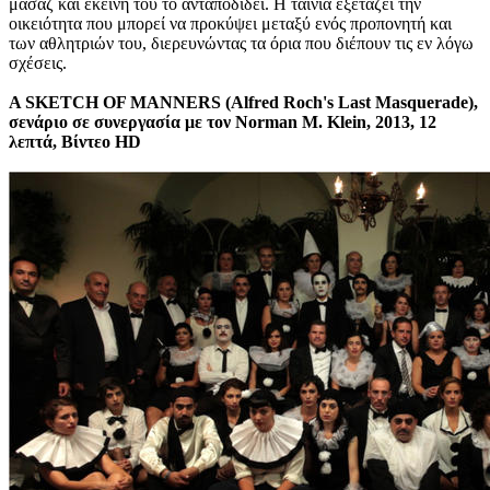
μασάζ και εκείνη του το ανταποδίδει. Η ταινία εξετάζει την
οικειότητα που μπορεί να προκύψει μεταξύ ενός προπονητή και
των αθλητριών του, διερευνώντας τα όρια που διέπουν τις εν λόγω
σχέσεις.
A SKETCH OF MANNERS (Alfred Roch's Last Masquerade),
σενάριο σε συνεργασία με τον Norman M. Klein, 2013, 12
λεπτά, Βίντεο HD