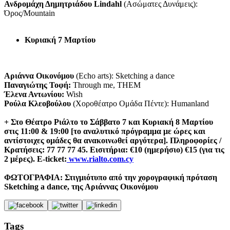
Ανδρομάχη Δημητριάδου Lindahl
(Ασώματες Δυνάμεις):
Όρος/Mountain
Κυριακή 7 Μαρτίου
Αριάννα Οικονόμου
(Echo arts): Sketching a dance
Παναγιώτης Τοφή:
Through me, THEM
Έλενα Αντωνίου:
Wish
Ρούλα Κλεοβούλου
(Χοροθέατρο Ομάδα Πέντε): Humanland
+ Στο Θέατρο Ριάλτο το Σάββατο 7 και Κυριακή 8 Μαρτίου
στις 11:00 & 19:00 [το αναλυτικό πρόγραμμα με ώρες και
αντίστοιχες ομάδες θα ανακοινωθεί αργότερα]. Πληροφορίες /
Κρατήσεις: 77 77 77 45. Εισιτήρια: €10 (ημερήσιο) €15 (για τις
2 μέρες). E-ticket:
www.rialto.com.cy
ΦΩΤΟΓΡΑΦΙΑ: Στιγμιότυπο από την χορογραφική πρόταση
Sketching a dance, της Αριάννας Οικονόμου
Tags