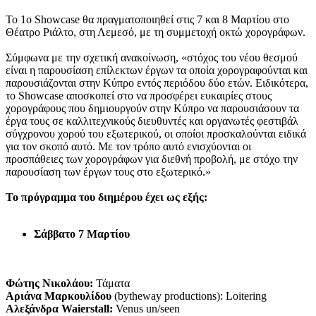
Το 1o Showcase θα πραγματοποιηθεί στις 7 και 8 Μαρτίου στο
Θέατρο Ριάλτο, στη Λεμεσό, με τη συμμετοχή οκτώ χορογράφων.
Σύμφωνα με την σχετική ανακοίνωση, «στόχος του νέου θεσμού
είναι η παρουσίαση επίλεκτων έργων τα οποία χορογραφούνται και
παρουσιάζονται στην Κύπρο εντός περιόδου δύο ετών. Ειδικότερα,
το Showcase αποσκοπεί στο να προσφέρει ευκαιρίες στους
χορογράφους που δημιουργούν στην Κύπρο να παρουσιάσουν τα
έργα τους σε καλλιτεχνικούς διευθυντές και οργανωτές φεστιβάλ
σύγχρονου χορού του εξωτερικού, οι οποίοι προσκαλούνται ειδικά
για τον σκοπό αυτό. Με τον τρόπο αυτό ενισχύονται οι
προσπάθειες των χορογράφων για διεθνή προβολή, με στόχο την
παρουσίαση των έργων τους στο εξωτερικό.»
Το πρόγραμμα του διημέρου έχει ως εξής:
Σάββατο 7 Μαρτίου
Φώτης Νικολάου:
Τάματα
Αριάνα Μαρκουλίδου
(bytheway productions): Loitering
Αλεξάνδρα Waierstall:
Venus un/seen