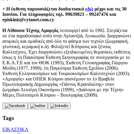
+ Η έκθεση παρουσιάζεται διαδικτυακά
εδώ
μέχρι και τις 30
Ιουνίου. Για πληροφορίες τηλ. 99639821 – 99247476 και
episkinis@cytanet.com.cy
Η Αίθουσα Τέχνης Αμοργός
λειτουργεί από το 1992. Στεγάζεται
σε ένα παραδοσιακό σπίτι στην Αγλαντζιά, Λευκωσία. Διοργανώνει
ατομικές και ομαδικές από όλο το φάσμα των τεχνών (ζωγραφική,
γλυπτική, κεραμική κ.ά). Φιλοξενεί Κύπριους και ξένους
Καλλιτέχνες. Έχει διοργανώσει εξειδικευμένες θεματικές εκθέσεις
όπως η 1η Παγκύπρια Έκθεση Σκηνογραφίας σε συνεργασία με το
Ε.Κ.Α.Τ.Ε και τον ΘΟΚ (1993), Έκθεση Γελοιογραφίας Γιώργου
Μιτίδη (1977, 1999), 1η Παγκύπρια Έκθεση Σχεδίου (2006).
Έκθεση Ελληνοκυπρίων και Τουρκοκυπρίων Καλλιτεχνών (2003),
«Αμοργός» και ΟΠΕΚ Κύπρου απονέμουν το 1ο Βραβείο
Πρωτοποριακής Δημιουργίας «Γιάννος Κρανιδιώτης» στον
ζωγράφο Λευτέρη Οικονόμου (1999), «Διάλογοι με την Τέχνη»
Μέρες Πολιτισμού Κύπρου – Βουλγαρίας (2009).
Tags
ΕΙΚΑΣΤΙΚΑ