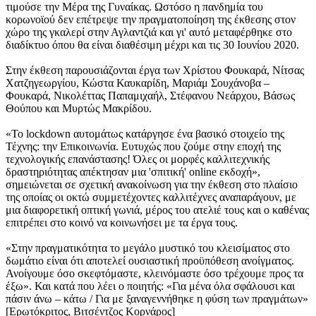
τιμούσε την Μέρα της Γυναίκας. Ωστόσο η πανδημία του
κορωνοϊού δεν επέτρεψε την πραγματοποίηση της έκθεσης στον
χώρο της γκαλερί στην Αγλαντζιά και γι' αυτό μεταφέρθηκε στο
διαδίκτυο όπου θα είναι διαθέσιμη μέχρι και τις 30 Ιουνίου 2020.
Στην έκθεση παρουσιάζονται έργα των Χρίστου Φουκαρά, Νίτσας
Χατζηγεωργίου, Κώστα Καυκαρίδη, Μαριάμ Σουχάνοβα –
Φουκαρά, Νικολέττας Παπαμιχαήλ, Στέφανου Νεάρχου, Βάσως
Θούπου και Μυρτώς Μακρίδου.
«To lockdown αυτομάτως κατάργησε ένα βασικό στοιχείο της
Τέχνης: την Επικοινωνία. Ευτυχώς που ζούμε στην εποχή της
τεχνολογικής επανάστασης! Όλες οι μορφές καλλιτεχνικής
δραστηριότητας απέκτησαν μια 'σπιτική' οnline εκδοχή»,
σημειώνεται σε σχετική ανακοίνωση για την έκθεση στο πλαίσιο
της οποίας οι οκτώ συμμετέχοντες καλλιτέχνες αναπαράγουν, με
μια διαφορετική οπτική γωνιά, μέρος του ατελιέ τους και ο καθένας
επιτρέπει στο κοινό να κοινωνήσει με τα έργα τους.
«Στην πραγματικότητα το μεγάλο μυστικό του κλεισίματος στο
δωμάτιο είναι ότι αποτελεί ουσιαστική προϋπόθεση ανοίγματος.
Ανοίγουμε όσο σκεφτόμαστε, κλεινόμαστε όσο τρέχουμε προς τα
έξω». Και κατά που λέει ο ποιητής: «Για μένα όλα σφάλουσι και
πάσιν άνω – κάτω / Για με ξαναγεννήθηκε η φύση των πραγμάτων»
[Ερωτόκριτος, Βιτσέντζος Κορνάρος]