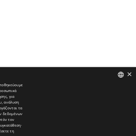
×
 αποθηκεύουμε
προσωπικά
GREEK
σης, για
ENGLISH
υ, ανάλυση
ργάζονται τα
ών δεδομένων
υτόν τον
συγκατάθεση·
έσετε τη