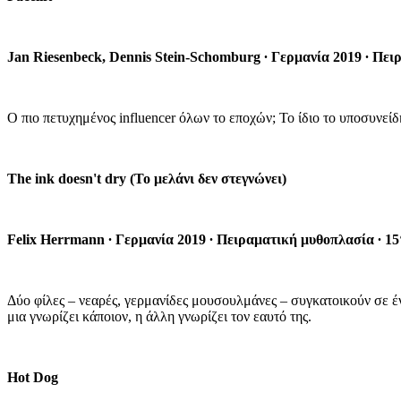
Jan Riesenbeck, Dennis Stein-Schomburg
∙
Γερμανία 2019
∙
Πειρ
Ο πιο πετυχημένος influencer όλων το εποχών; Το ίδιο το υποσυνεί
The ink doesn't dry (Το μελάνι δεν στεγνώνει)
Felix Herrmann
∙
Γερμανία 2019
∙
Πειραματική μυθοπλασία
∙
15
Δύο φίλες – νεαρές, γερμανίδες μουσουλμάνες – συγκατοικούν σε ένα
μια γνωρίζει κάποιον, η άλλη γνωρίζει τον εαυτό της.
Hot Dog