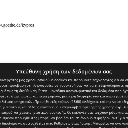
.goethe.de/kypros
Υπεύθυνη χρήση των δεδομένων σας
 συνεργάτες μας χρησιμοποιούμε cookies και παρόμοιες τεχνολογίες για να
χουμε πρόσβαση σε πληροφορίες στη συσκευή σας και να επεξεργαζόμαστε 
α, όπως τη διεύθυνση IP σας, μοναδικά αναγνωριστικά και δεδομένα περιήγη
υμένες διαφημίσεις και περιεχόμενο, μέτρηση διαφημίσεων και περιεχομένο
βελτίωση υπηρεσιών.
Προμηθευτές τρίτων (1860)
ενδέχεται επίσης να επεξε
ς για αυτούς και άλλους σκοπούς, συμπεριλαμβανομένης της χρήσης ακριβ
πισμού και χαρακτηριστικών συσκευής. Οι επιλογές σας ισχύουν μόνο για α
ρισμένοι προμηθευτές μπορεί να βασίζονται σε έννομο συμφέρον αντί για 
ο δικαίωμα να αντιταχθείτε στις
Ρυθμίσεις διαφήμισης
. Μπορείτε να ανακαλ