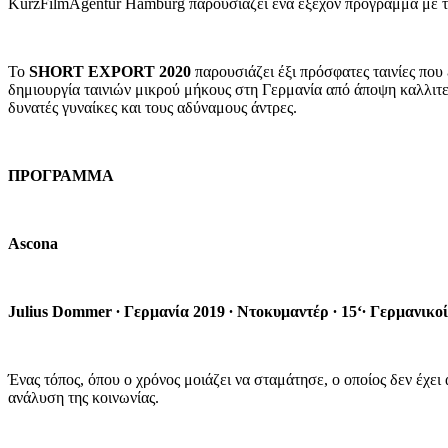
KurzFilmAgentur Hamburg παρουσιάζει ένα εξέχον πρόγραμμα με ται
Το
SHORT EXPORT 2020
παρουσιάζει έξι πρόσφατες ταινίες που
δημιουργία ταινιών μικρού μήκους στη Γερμανία από άποψη καλλιτεχ
δυνατές γυναίκες και τους αδύναμους άντρες.
ΠΡΟΓΡΑΜΜΑ
Ascona
Julius Dommer
∙
Γερμανία 2019
∙
Ντοκυμαντέρ
∙
15‘
∙
Γερμανικοί
Ένας τόπος, όπου ο χρόνος μοιάζει να σταμάτησε, ο οποίος δεν έχει
ανάλυση της κοινωνίας.