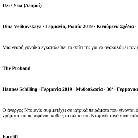
Uzi / Узы (Δεσμοί)
Dina Velikovskaya
∙
Γερμανία, Ρωσία 2019
∙
Κινούμενα Σχέδια
∙
Μια νεαρή γυναίκα εγκαταλείπει το σπίτι της για να ανακαλύψει τον
The Proband
Hannes Schilling
∙
Γερμανία 2019
∙
Μυθοπλασία
∙
30‘
∙
Γερμανικο
Ο άνεργος Ντομινίκ συμμετέχει σε ιατρικά πειράματα που γίνονται όλ
χρήματα και περηφάνια, καθώς το σώμα του Ντομινίκ σιγά σιγά φτάν
Facelift