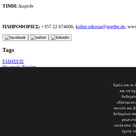
ΤΙΜΗ:
Δωρεάν
ΠΛΗΡΟΦΟΡΙΕΣ:
+357 22 674606,
kultur-nikosia@goethe.de
, www
Tags
ΕΙΔΗΣΕΙΣ
Ιδιωτικός Τομέας
ΓΕΡΜΑΝΙΑ
φυλακή
κορωνοΐός
Εμείς και οι
politis
και να έ
διαδικτυακές προβολές
δεδομέν
εξατομικε
Τελευταία νέα
κοινού και 
δεδομένα σα
γεωεντο
ιστότοπο. Ο
έχετε τ