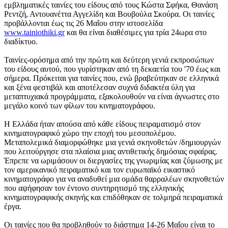
εμβληματικές ταινίες του είδους από τους Κώστα Σφήκα, Θανάση
Ρεντζή, Αντουανέττα Αγγελίδη και Βουβούλα Σκούρα. Οι ταινίες
προβάλλονται έως τις 26 Μαΐου στην ιστοσελίδα
www.tainiothiki.gr
και θα είναι διαθέσιμες για τρία 24ωρα στο
διαδίκτυο.
Ταινίες-ορόσημα από την πρώτη και δεύτερη γενιά εκπροσώπων
του είδους αυτού, που γυρίστηκαν από τη δεκαετία του '70 έως και
σήμερα. Πρόκειται για ταινίες που, ενώ βραβεύτηκαν σε ελληνικά
και ξένα φεστιβάλ και αποτέλεσαν συχνά διδακτέα ύλη για
μεταπτυχιακά προγράμματα, εξακολουθούν να είναι άγνωστες στο
μεγάλο κοινό των φίλων του κινηματογράφου.
Η Ελλάδα ήταν απούσα από κάθε είδους πειραματισμό στον
κινηματογραφικό χώρο την εποχή του μεσοπολέμου.
Μεταπολεμικά διαμορφώθηκε μια γενιά σκηνοθετών /δημιουργών
που λειτούργησε στα πλαίσια μιας αντιθετικής δημόσιας σφαίρας.
Έπρεπε να ωριμάσουν οι διεργασίες της γνωριμίας και ζύμωσης με
τον αμερικανικό πειραματικό και τον ευρωπαϊκό εικαστικό
κινηματογράφο για να αναδυθεί μια ομάδα θαρραλέων σκηνοθετών
που αψήφησαν τον έντονο συντηρητισμό της ελληνικής
κινηματογραφικής σκηνής και επιδόθηκαν σε τολμηρά πειραματικά
έργα.
Οι ταινίες που θα προβληθούν το διάστημα 14-26 Μαΐου είναι το