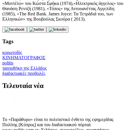
«Μοντέλο» του Κώστα Σφήκα (1974),«Ηλεκτρικός άγγελος» του
Θανάση Ρεντζή (1981), «Τόπος» της Αντουανέττας Αγγελίδη
(1985), «The Red Bank. James Joyce: Τα Τετράδιά του, των
Ελληνικών» της Βουβούλας Σκούρα ( 2013).
Tags
κορωνοΐός
ΚΙΝΗΜΑΤΟΓΡΑΦΟΣ
politis
ταινιοθήκη της Ελλάδος
διαδικτυακές προβολές
Τελευταία νέα
Το «Παράθυρο» είναι το πολιτιστικό ένθετο της εφημερίδας
Πολίτης [Κύπρος] και του διαδικτυακού πόρταλ
www.politis.com.cy. Ειδήσεις, συνεντεύξεις, συναντήσεις,