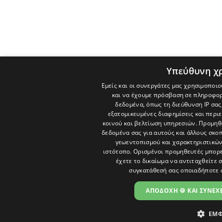
Υπεύθυνη χ
Εμείς και οι συνεργάτες μας χρησιμοποιο
και να έχουμε πρόσβαση σε πληροφορ
δεδομένα, όπως τη διεύθυνση IP σας
εξατομικευμένες διαφημίσεις και περι
κοινού και βελτίωση υπηρεσιών.
Προμηθε
δεδομένα σας για αυτούς και άλλους σκ
γεωεντοπισμού και χαρακτηριστικών 
ιστότοπο. Ορισμένοι προμηθευτές μπορε
έχετε το δικαίωμα να αντιταχθείτε 
συγκατάθεσή σας οποιαδήποτε 
ΑΠΟΔΟΧΗ 🍪 ΚΑΙ ΣΥΝΕΧΕ
ΕΜΦ