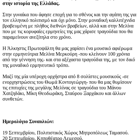
στην ιστορία της Ελλάδας.
Στην γυναίκα που άφησε εποχή για το σθένος και την αγάπη της για
τον ελληνικό πολιτισμό και όχι μόνο. Στην μοναδική καλλιτέχνιδα
βραβευμένη με πλήθος διεθνών βραβείων, αλλά και στην Μελίνα
που με τις κορυφαίες ερμηνείες της μας χάρισε τραγούδια που θα
παραμείνουν ανεξίτηλα στο χρόνο.
Η Άλκηστις Πρωτοψάλτη θα μας χαρίσει ένα μουσικό αφιέρωμα
στην ερμηνεύτρια Μελίνα Μερκούρη -που κλείνουν 100 χρόνια
από την γέννηση της- και στα αξέχαστα τραγούδια της, με τον δικό
της μοναδικό ερμηνευτικό τρόπο.
Μαζί της μία υπέροχη ορχήστρα από 8 σολίστες μουσικούς -σε
ενορχηστρώσεις του Θωμά Κοντογεώργη- που θα μας θυμίσουν
τις επιτυχίες της μεγάλης Μελίνας σε τραγούδια του Μάνου
Χατζηδάκι, Μίκη Θεοδωράκη, Σταύρου Ξαρχάκου και άλλων
συνθετών.
Ημερολόγιο Συναυλιών:
19 Σεπτεμβρίου, Πολιτιστικός Χώρος Μητροπόλεως Ταμασού.
20 Σεπτεμβρίου, Κηποθέατρο Λεμεσού.