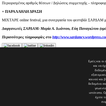
Περιορισμένος αριθμός θέσεων / Δηλώσεις συμμετοχής – πληροφορί
+ ΠΑΡΑΛΛΗΛΗ ΔΡΑΣΗ
MIXTAPE online festival, μια συνεργασία του φεστιβάλ ΣΑΡΔΑΜ μ
Διοργανωτές ΣΑΡΔΑΜ: Μαρία Α. Ιωάννου, Εύη Παναγιώτου (ομάδ
Περισσότερες πληροφορίες στο
http://www.sardamcy.wordpress.c
Tags
Εμείς και οι
Ρόδος
και να έ
politis
δεδομέν
εξατομικε
Τελευταία νέα
κοινού και 
δεδομένα σα
γεωεντο
ιστότοπο. Ο
έχετε τ
συγ