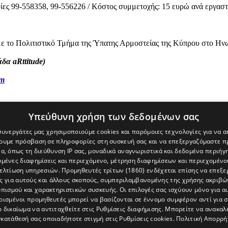
ες 99-558358, 99-556226 / Κόστος συμμετοχής: 15 ευρώ ανά εργαστ
ε το Πολιτιστικό Τμήμα της Ύπατης Αρμοστείας της Κύπρου στο Ην
α aRttitude)
om
Υπεύθυνη χρήση των δεδομένων σας
 συνεργάτες μας χρησιμοποιούμε cookies και παρόμοιες τεχνολογίες για να
χουμε πρόσβαση σε πληροφορίες στη συσκευή σας και να επεξεργαζόμαστε 
α, όπως τη διεύθυνση IP σας, μοναδικά αναγνωριστικά και δεδομένα περιήγη
υμένες διαφημίσεις και περιεχόμενο, μέτρηση διαφημίσεων και περιεχομένο
βελτίωση υπηρεσιών.
Προμηθευτές τρίτων (1860)
ενδέχεται επίσης να επεξε
ς για αυτούς και άλλους σκοπούς, συμπεριλαμβανομένης της χρήσης ακριβ
πισμού και χαρακτηριστικών συσκευής. Οι επιλογές σας ισχύουν μόνο για α
ρισμένοι προμηθευτές μπορεί να βασίζονται σε έννομο συμφέρον αντί για 
ο δικαίωμα να αντιταχθείτε στις
Ρυθμίσεις διαφήμισης
. Μπορείτε να ανακαλ
κατάθεσή σας οποιαδήποτε στιγμή στις
Ρυθμίσεις cookies
.
Πολιτική Απορρή