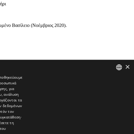
ήρι
ωμένο Βασίλειο (Νοέμβριος 2020).
×
 αποθηκεύουμε
προσωπικά
GREEK
σης, για
ENGLISH
υ, ανάλυση
ργάζονται τα
ών δεδομένων
υτόν τον
συγκατάθεση·
έσετε τη
του