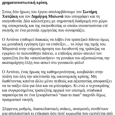
χρηματοπιστωτική κρίση.
Στους δύο ήρωες του έργου απολαμβάνουμε τον
Σωτήρη
Χατζάκη
και τον
Δημήτρη Μυλωνά
που υπογράφει και τη
σκηνοθεσία. Δύο καλλιτέχνες με σημαντική διαδρομή στο χώρο
της υποκριτικής και της σκηνοθεσίας οι οποίοι συναντιούνται επί
σκηνής σε ένα ρεσιτάλ ερμηνείας που συναρπάζει.
Ο Αντόνιο επιθυμεί διακαώς να λάβει ένα τραπεζικό δάνειο όμως
ως μοναδική εγγύηση έχει να επιδείξει… το λόγο της τιμής του.
Μπροστά στην επίμονη άρνηση του διευθυντή της τράπεζας να
εγκρίνει το πολυπόθητο δάνειο, ο επίδοξος αιτών απειλεί τον
τραπεζίτη ότι θα «αποπλανήσει» τη γυναίκα του αξιοποιώντας την
ακαταμάχητη έλξη που ασκεί στο γυναικείο φύλο!
Ο Αντόνιο, ένας ήρωας της καθημερινότητας, κουβαλάει στην
πλάτη του όλη την απελπισία της οικονομικής κρίσης. Μη
διαθέτοντας κανένα άλλο μέσο πειθούς και αξιοπιστίας αποφασίζει
να τα παίξει όλα για όλα και να μπλοφάρει. Κι ενώ ο τεχνοκράτης
και συγκροτημένος τραπεζίτης αρχικά τον υποτιμά, σταδιακά
παρασύρεται σε ένα ξεκαρδιστικό “man to man” παιχνίδι δίχως
πραγματικό νικητή.
Ξέφρενος ρυθμός, διασκεδαστικές ατάκες, ανατροπές συνθέτουν
μια απολαυστική κι επίκαιρη όσο ποτέ κωμωδία που εμπνέεται από