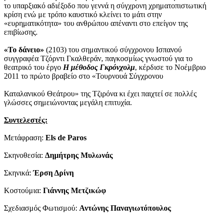
το υπαρξιακό αδιέξοδο που γεννά η σύγχρονη χρηματοπιστωτική
κρίση ενώ με τρόπο καυστικό κλείνει το μάτι στην
«ευρηματικότητα» του ανθρώπου απέναντι στο επείγον της
επιβίωσης.
«Το δάνειο»
(2103) του σημαντικού σύγχρονου Ισπανού
συγγραφέα Τζόρντι Γκαλθεράν, παγκοσμίως γνωστού για το
θεατρικό του έργο
Η μέθοδος Γκρόνχολμ
, κέρδισε το Νοέμβριο
2011 το πρώτο βραβείο στο «Τουρνουά Σύγχρονου
Καταλανικού Θεάτρου» της Τζιρόνα κι έχει παιχτεί σε πολλές
γλώσσες σημειώνοντας μεγάλη επιτυχία.
Συντελεστές:
Μετάφραση:
Els
de
Paros
Σκηνοθεσία:
Δημήτρης Μυλωνάς
Σκηνικά:
Έρση Δρίνη
Κοστούμια:
Γιάννης Μετζικώφ
Σχεδιασμός Φωτισμού:
Αντώνης Παναγιωτόπουλος