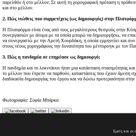
παρελθόν ή στο μέλλον; Σε αυτή τη χορογραφική πρόταση η πρόθεση
και στο μέλλον.
2. Πώς νιώθεις που συμμετέχεις (ως δημιουργός) στην Πλατφόρ
Η Πλατφόρμα είναι ένας από τους μεγαλύτερους θεσμούς στην Κύπρο
συνεργασιών με άτομα με τα οποία μπορώ να δημιουργήσω, να επικ
να συνεργαστώ με την Αρετή Χουρδάκη, η οποία ερμηνεύει και συν 
στους νέους χορογράφους την δυνατότητα του μέντορινγκ με τον Π
3. Πώς η πανδημία σε επηρέασε ως δημιουργό;
Η πανδημία και το λοκντάουν ήταν μια κατάσταση στασιμότητας και
το μέλλον που έπρεπε να παρθούν, καταστάσεις που έχουν άμεση σχ
διαδικασία δημιουργίας του έργου και να δώσω προτεραιότητα στην
Φωτογραφία: Σοφία Μπάρκα
Tags
Εμείς και οι
politis