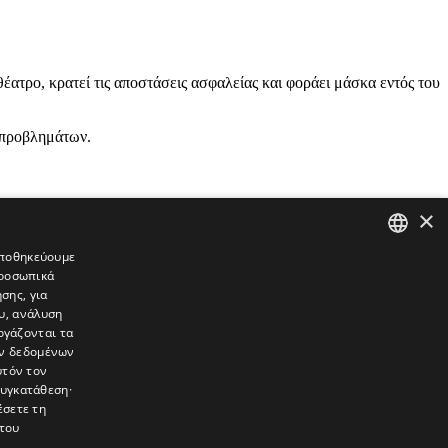
θέατρο, κρατεί τις αποστάσεις ασφαλείας και φοράει μάσκα εντός του
ν προβλημάτων.
×
 αποθηκεύουμε
προσωπικά
GREEK
σης, για
ENGLISH
υ, ανάλυση
ργάζονται τα
ών δεδομένων
υτόν τον
συγκατάθεση·
έσετε τη
του
συνεντεύξεις, συναντήσεις, ρεπορτάζ, ήχοι, εικόνες – κινούμενες