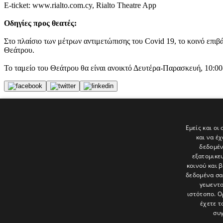
E-ticket: www.rialto.com.cy, Rialto Theatre App
Οδηγίες προς θεατές:
Στο πλαίσιο των μέτρων αντιμετώπισης του Covid 19, το κοινό επιβά
Θεάτρου.
Το ταμείο του Θεάτρου θα είναι ανοικτό Δευτέρα-Παρασκευή, 10:00
Tags
φυλακή
Εμείς και οι
ΘΕΑΤΡΟ ΡΙΑΛΤΟ
και να έ
politis
δεδομέν
εξατομικε
Τελευταία νέα
κοινού και 
δεδομένα σα
γεωεντο
ιστότοπο. Ο
έχετε τ
συγ
Το «Παράθυρο» είναι το πολιτιστικό ένθετο της εφημερίδας Πολίτης 