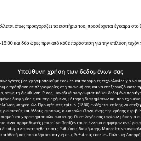
λλεται όπως προαγοράζει τα εισιτήρια του, προσέρχεται έγκαιρα στο 
-15:00 και δύο ώρες πριν από κάθε παράσταση για την επίλυση τυχό
Υπεύθυνη χρήση των δεδομένων σας
 συνεργάτες μας χρησιμοποιούμε cookies και παρόμοιες τεχνολογίες για να
χουμε πρόσβαση σε πληροφορίες στη συσκευή σας και να επεξεργαζόμαστε 
α, όπως τη διεύθυνση IP σας, μοναδικά αναγνωριστικά και δεδομένα περιήγη
υμένες διαφημίσεις και περιεχόμενο, μέτρηση διαφημίσεων και περιεχομένο
βελτίωση υπηρεσιών.
Προμηθευτές τρίτων (1860)
ενδέχεται επίσης να επεξε
ς για αυτούς και άλλους σκοπούς, συμπεριλαμβανομένης της χρήσης ακριβ
πισμού και χαρακτηριστικών συσκευής. Οι επιλογές σας ισχύουν μόνο για α
ρισμένοι προμηθευτές μπορεί να βασίζονται σε έννομο συμφέρον αντί για 
ο δικαίωμα να αντιταχθείτε στις
Ρυθμίσεις διαφήμισης
. Μπορείτε να ανακαλ
κατάθεσή σας οποιαδήποτε στιγμή στις
Ρυθμίσεις cookies
.
Πολιτική Απορρή
[Κύπρος] και του διαδικτυακού πόρταλ www.politis.com.cy. Ειδήσεις, 