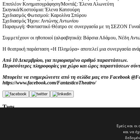
Επιπλέον Κινηματογράφηση/Μοντάζ: Έλενα Αλωνεύτη
Σκηνικά/Κοστούμια: Έλενα Κατσούρη
Σχεδιασμός Φωτισμού: Καρολίνα Σπύρου
Σχεδιασμός Ήχου: Αντώνης Αντωνίου
Παραγωγή: Φανταστικό Θέατρο σε συνεργασία με τη ΣΕΖΟΝ Γυναί
Συμμετέχουν οι ηθοποιοί (αλφαβητικά): Βάρσια Αδάμου, Νέδη Αντ
Η θεατρική παράσταση «Η Πλημύρα» αποτελεί μια συνεργασία ανά
Από 10 Δεκεμβρίου, για περιορισμένο αριθμό παραστάσεων.
Περισσότερες πληροφορίες για χώρο και ώρες παραστάσεων σύν
Μπορείτε να ενημερώνεστε από τη σελίδα μας στο Facebook @Fa
https://www.facebook.com/FantasticoTheatro/
Tags
Φανταστικό Θέατρο
politis
Εμείς και οι
ΣΕΖΟΝ: Γυναίκες
και να έ
ΣΕΖΟΝ ΓΥΝΑΙΚΕΣ 2019-2021
δεδομέν