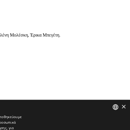
 Ελένη Μολέσκη, Έρικα Μπεγέτη.
×
 αποθηκεύουμε
προσωπικά
GREEK
σης, για