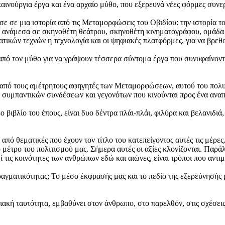
καινούργια έργα και ένα αρχαίο μύθο, που εξερευνά νέες φόρμες συνε
σε σε μια ιστορία από τις Μεταμορφώσεις του Οβιδίου: την ιστορία το
ία, ανάμεσα σε σκηνοθέτη θεάτρου, σκηνοθέτη κινηματογράφου, ομάδ
ικών τεχνών η τεχνολογία και οι ψηφιακές πλατφόρμες, για να βρεθο
πό τον μύθο για να γράψουν τέσσερα σύντομα έργα που συνυφαίνοντα
ας από τους αμέτρητους αφηγητές των Μεταμορφώσεων, αυτού του πολυ
 συμπαντικών συνδέσεων και γεγονότων που κινούνται προς ένα ανα
βιβλίο του έπους, είναι δυο δέντρα πλάι-πλάι, φιλύρα και βελανιδιά,
από θεματικές που έχουν τον τίτλο του κατεπείγοντος αυτές τις μέρες
ο μέτρο του πολιτισμού μας. Σήμερα αυτές οι αξίες κλονίζονται. Παρ
 τις κοινότητες των ανθρώπων εδώ και αιώνες, είναι τρόποι που αντι
ραγματικότητας; Το μέσο έκφρασής μας και το πεδίο της εξερεύνησής 
ακή ταυτότητα, εμβαθύνει στον άνθρωπο, στο παρελθόν, στις σχέσεις