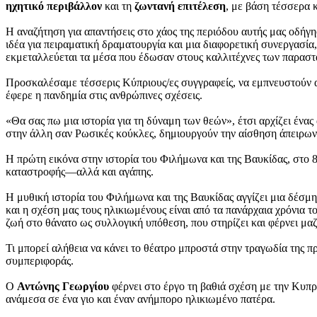
ηχητικό περιβάλλον
και τη
ζωντανή επιτέλεση
, με βάση τέσσερα 
Η αναζήτηση για απαντήσεις στο χάος της περιόδου αυτής μας οδήγη
ιδέα για πειραματική δραματουργία και μια διαφορετική συνεργασ
εκμεταλλεύεται τα μέσα που έδωσαν στους καλλιτέχνες των παραστατ
Προσκαλέσαμε τέσσερις Κύπριους/ες συγγραφείς, να εμπνευστούν α
έφερε η πανδημία στις ανθρώπινες σχέσεις.
«Θα σας πω μια ιστορία για τη δύναμη των θεών», έτσι αρχίζει έν
στην άλλη σαν Ρωσικές κούκλες, δημιουργούν την αίσθηση άπειρων
Η πρώτη εικόνα στην ιστορία του Φιλήμωνα και της Βαυκίδας, στο 8ο 
καταστροφής—αλλά και αγάπης.
Η μυθική ιστορία του Φιλήμωνα και της Βαυκίδας αγγίζει μια δέσμη 
και η σχέση μας τους ηλικιωμένους είναι από τα πανάρχαια χρόνια τ
ζωή στο θάνατο ως συλλογική υπόθεση, που στηρίζει και φέρνει μαζί
Τι μπορεί αλήθεια να κάνει το θέατρο μπροστά στην τραγωδία της π
συμπεριφοράς.
Ο
Αντώνης Γεωργίου
φέρνει στο έργο τη βαθιά σχέση με την Κυπρι
ανάμεσα σε ένα γιο και έναν ανήμπορο ηλικιωμένο πατέρα.