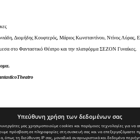
κες
ωνιάδη, Διομήδης Κουφτερός, Μάριος Κωνσταντίνου, Ντίνος Λύρας,
μεσα στο Φανταστικό Θέατρο και την πλατφόρμα ΣΕΖΟΝ Γυναίκες.
τομα.
ntasticoTheatro
Υπεύθυνη χρήση των δεδομένων σας
 συνεργάτες μας χρησιμοποιούμε cookies και παρόμοιες τεχνολογίες για να
χουμε πρόσβαση σε πληροφορίες στη συσκευή σας και να επεξεργαζόμαστε 
α, όπως τη διεύθυνση IP σας, μοναδικά αναγνωριστικά και δεδομένα περιήγη