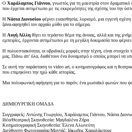
Ο
Χαράλαμπος Γιάννου
, γνωστός για τη μαεστρία στον δραματικό
που έρχεται αντιμέτωπο με τις εκκρεμότητες της σχέσης του την ύστ
Η
Νάσια Διονυσίου
φέρνει ευαισθησία, λυρισμό, μια εγγενή σχέση 
ξανα-αφηγηθεί τον αρχαίο μύθο για το σήμερα.
Η
Αυγή Λίλλη
θίγει το τεράστιο θέμα της άνοιας, αλλά και της μν
εμπειρίες, έρχονται αντιμέτωποι με τη μεγάλη δοκιμασία που φέρνε
Η πολυεστιακότητα, οι υβριδικές μορφές στην τέχνη, είναι στοιχείο
μας. Πάνω απ’ όλα, διαθέτουν ένα δυναμισμό ο οποίος μπορεί να υ
Σε αυτή την παράσταση το video art, ο κινηματογράφος και η θεατρ
που επιμηκύνει την ηχώ κάθε ιστορίας.
Μια πολυφωνική αφήγηση για το παρόν, ένα μωσαϊκό φωνών που ψά
ΔΗΜΙΟΥΡΓΙΚΗ ΟΜΑΔΑ
Συγγραφείς: Αντώνης Γεωργίου, Χαράλαμπος Γιάννου, Νάσια Διονυ
Ιδέα/Θεατρική Σκηνοθεσία: Μαγδαλένα Ζήρα
Κινηματογραφική Σκηνοθεσία: Έλενα Αλωνεύτη
Διεύθυνση Φωτογραφίας/Μοντάζ: Ιάκωβος Χαραλάμπους