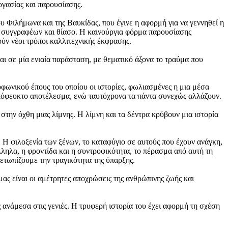
ργασίας και παρουσίασης.
υ Φιλήμωνα και της Βαυκίδας, που έγινε η αφορμή για να γεννηθεί η
α συγγραφέων και θίασο. Η καινούργια φόρμα παρουσίασης
ύν νέοι τρόποι καλλιτεχνικής έκφρασης.
ι σε μία ενιαία παράσταση, με θεματικό άξονα το τραύμα που
φωνικού έπους του οποίου οι ιστορίες, φωλιασμένες η μια μέσα
πόφευκτο αποτέλεσμα, ενώ ταυτόχρονα τα πάντα συνεχώς αλλάζουν.
 στην όχθη μιας λίμνης. Η λίμνη και τα δέντρα κρύβουν μια ιστορία
. Η φιλοξενία των ξένων, το καταφύγιο σε αυτούς που έχουν ανάγκη,
άλληλα, η φροντίδα και η συντροφικότητα, το πέρασμα από αυτή τη
μετωπίζουμε την τραγικότητα της ύπαρξης.
μας είναι οι αμέτρητες αποχρώσεις της ανθρώπινης ζωής και
 ανάμεσα στις γενιές. Η τρυφερή ιστορία του έχει αφορμή τη σχέση