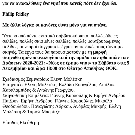
για να ανακαλύψεις ένα νησί που κανείς πότε δεν έχει δει.
Philip Ridley
Με άλλα λόγια: οι κανόνες είναι μόνο για να σπάνε.
Ύστερα από πέντε εντατικά σαββατοκύριακα, πολλές άδειες
σελίδες, πολλές σκισμένες σελίδες, πολλές μουτζουρωμένες
σελίδες, οι νεαροί συγγραφείς έγραψαν τις δικές τους σύντομες
σκηνές. Τα έργα τους θα παρουσιαστούν με τη
μορφή
σκηνοθετημένου αναλογίου από την ομάδα των ηθοποιών των
Δράσεων 2020-2021: «Νέος σε έρημο νησί»
το Σάββατο στις 5
Δεκεμβρίου και ώρα 18:00 στο Θέατρο Αποθήκες ΘΟΚ.
Σχεδιασμός Σεμιναρίου: Ελένη Μολέσκη
Εισηγητές: Ελένη Μολέσκη, Ελλάδα Ευαγγέλου, Αιμίλιος
Χαραλαμπίδης & Αντώνης Γεωργίου.
Σκηνοθετική Επιμέλεια: Γιάννης Καραούλης & Ειρήνη Ανδρέου
Παίζουν: Ειρήνη Ανδρέου, Γιάννης Καραούλης, Μικαέλα
Θεοδουλίδου, Παναγιώτης Λάρκου, Ανδρέας Μακρής, Ελένη
Μολέσκη & Τάριελ Μπερίτζε.
Είσοδος Ελεύθερη