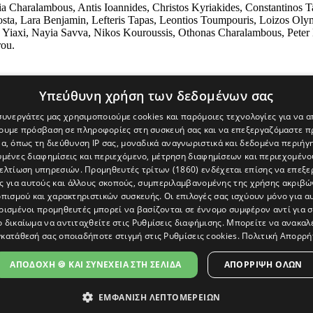
haralambous, Antis Ioannides, Christos Kyriakides, Constantinos Tali
Costa, Lara Benjamin, Lefteris Tapas, Leontios Toumpouris, Loizos Ol
 Yiaxi, Nayia Savva, Nikos Kouroussis, Othonas Charalambous, Peter 
rou.
Υπεύθυνη χρήση των δεδομένων σας
 συνεργάτες μας χρησιμοποιούμε cookies και παρόμοιες τεχνολογίες για να
χουμε πρόσβαση σε πληροφορίες στη συσκευή σας και να επεξεργαζόμαστε 
α, όπως τη διεύθυνση IP σας, μοναδικά αναγνωριστικά και δεδομένα περιήγη
υμένες διαφημίσεις και περιεχόμενο, μέτρηση διαφημίσεων και περιεχομένο
βελτίωση υπηρεσιών.
Προμηθευτές τρίτων (1860)
ενδέχεται επίσης να επεξε
ς για αυτούς και άλλους σκοπούς, συμπεριλαμβανομένης της χρήσης ακριβ
πισμού και χαρακτηριστικών συσκευής. Οι επιλογές σας ισχύουν μόνο για α
ρισμένοι προμηθευτές μπορεί να βασίζονται σε έννομο συμφέρον αντί για 
ο δικαίωμα να αντιταχθείτε στις
Ρυθμίσεις διαφήμισης
. Μπορείτε να ανακαλ
κατάθεσή σας οποιαδήποτε στιγμή στις
Ρυθμίσεις cookies
.
Πολιτική Απορρή
[Κύπρος] και του διαδικτυακού πόρταλ www.politis.com.cy. Ειδήσεις, 
τρο, δεν χάνουμε το δάσος.
ΑΠΟΔΟΧΗ 🍪 ΚΑΙ ΣΥΝΕΧΕΙΑ ΣΤΗ ΣΕΛΙΔΑ
ΑΠΌΡΡΙΨΗ ΌΛΩΝ
ΕΜΦΑΝΙΣΗ ΛΕΠΤΟΜΕΡΕΙΩΝ
ΩΣΗ ΠΡΟΣΒΑΣΙΜΟΤΗΤΑΣ
|
ΕΠΙΚΟΙΝΩΝΙΑ
|
ΠΟΛΙΤΗΣ