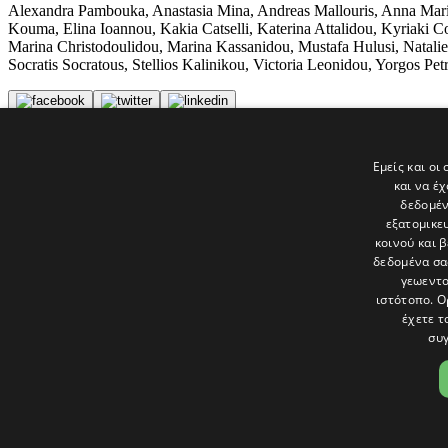
Alexandra Pambouka, Anastasia Mina, Andreas Mallouris, Anna Maria C
Kouma, Elina Ioannou, Kakia Catselli, Katerina Attalidou, Kyriaki 
Marina Christodoulidou, Marina Kassanidou, Mustafa Hulusi, Natalie
Socratis Socratous, Stellios Kalinikou, Victoria Leonidou, Yorgos Pet
Tags
Εμείς και οι
Φυτώριο
και να έ
politis
δεδομέν
εξατομικε
Τελευταία νέα
κοινού και 
δεδομένα σα
γεωεντο
ιστότοπο. Ο
έχετε τ
συγ
Το «Παράθυρο» είναι το πολιτιστικό ένθετο της εφημερίδας Πολίτης 
και στατικές, κριτικές προσεγγίσεις, λοξές ματιές. Βλέπουμε το δέν
Ακολουθήστε μας στα social
ΟΡΟΙ ΧΡΗΣΗΣ
|
COOKIES
|
ΕΙΔΟΠΟΙΗΣΗ ΑΠΟΡΡΗΤΟΥ
|
ΔΗΛ