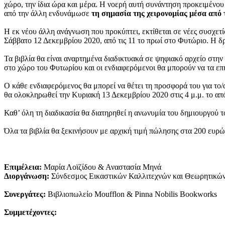
χώρο, την ίδια ώρα και μέρα. Η νοερή αυτή συνάντηση προκειμένου
από την άλλη ενδυνάμωσε
τη σημασία της χειρονομίας μέσα από 
Η εκ νέου άλλη ανάγνωση που προκύπτει, εκτίθεται σε νέες συσχετί
Σάββατο 12 Δεκεμβρίου 2020, από τις 11 το πρωί στο Φυτώριο. Η δ
Τα βιβλία θα είναι αναρτημένα διαδικτυακά σε ψηφιακό αρχείο στη
στο χώρο του Φυτωρίου και οι ενδιαφερόμενοι θα μπορούν να τα επι
Ο κάθε ενδιαφερόμενος θα μπορεί να θέτει τη προσφορά του για το
θα ολοκληρωθεί την Κυριακή 13 Δεκεμβρίου 2020 στις 4 μ.μ. το απ
Καθ’ όλη τη διαδικασία θα διατηρηθεί η ανωνυμία του δημιουργού τ
Όλα τα βιβλία θα ξεκινήσουν με αρχική τιμή πώλησης στα 200 ευρ
Επιμέλεια:
Μαρία Λοϊζίδου & Αναστασία Μηνά
Διοργάνωση:
Σύνδεσμος Εικαστικών Καλλιτεχνών και Θεωρητικών
Συνεργάτες:
Βιβλιοπωλείο Moufflon & Pinna Nobilis Bookworks
Συμμετέχοντες: