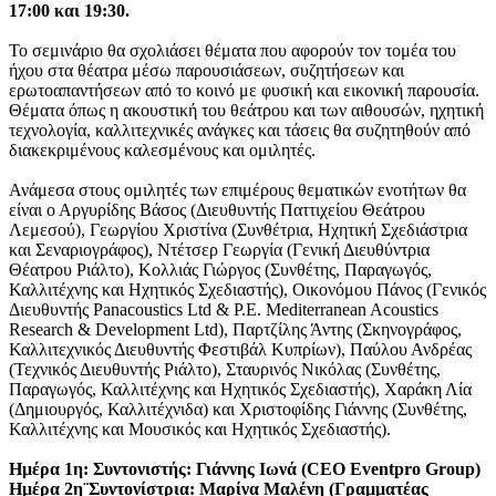
17:00 και 19:30.
Το σεμινάριο θα σχολιάσει θέματα που αφορούν τον τομέα του
ήχου στα θέατρα μέσω παρουσιάσεων, συζητήσεων και
ερωτοαπαντήσεων από το κοινό με φυσική και εικονική παρουσία.
Θέματα όπως η ακουστική του θεάτρου και των αιθουσών, ηχητική
τεχνολογία, καλλιτεχνικές ανάγκες και τάσεις θα συζητηθούν από
διακεκριμένους καλεσμένους και ομιλητές.
Ανάμεσα στους ομιλητές των επιμέρους θεματικών ενοτήτων θα
είναι ο Αργυρίδης Βάσος (Διευθυντής Παττιχείου Θεάτρου
Λεμεσού), Γεωργίου Χριστίνα (Συνθέτρια, Ηχητική Σχεδιάστρια
και Σεναριογράφος), Ντέτσερ Γεωργία (Γενική Διευθύντρια
Θέατρου Ριάλτο), Κολλιάς Γιώργος (Συνθέτης, Παραγωγός,
Καλλιτέχνης και Ηχητικός Σχεδιαστής), Οικονόμου Πάνος (Γενικός
Διευθυντής Panacoustics Ltd & P.E. Mediterranean Acoustics
Research & Development Ltd), Παρτζίλης Άντης (Σκηνογράφος,
Καλλιτεχνικός Διευθυντής Φεστιβάλ Κυπρίων), Παύλου Ανδρέας
(Τεχνικός Διευθυντής Ριάλτο), Σταυρινός Νικόλας (Συνθέτης,
Παραγωγός, Καλλιτέχνης και Ηχητικός Σχεδιαστής), Χαράκη Λία
(Δημιουργός, Καλλιτέχνιδα) και Χριστοφίδης Γιάννης (Συνθέτης,
Καλλιτέχνης και Μουσικός και Ηχητικός Σχεδιαστής).
Ημέρα 1η: Συντονιστής: Γιάννης Ιωνά (CEO Eventpro Group)
Ημέρα 2η¨Συντονίστρια: Μαρίνα Μαλένη (Γραμματέας