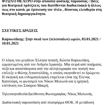
ΦΤΩΧΟ ΘΕΑΤΡΟ στην απουσία φυσικής παρουσίας /
Ιδέες
για θεατρικά πρότζεκτς που διατίθενται διαδικτυακά ή άλλως
πως στο κοινό, με έμπνευση τον τίτλο , δίνοντας ελευθερία στη
θεατρική δημιουργικότητα.
ΣΧΕΤΙΚΕΣ ΔΡΑΣΕΙΣ
Καρυωτάκης: Στην σκιά των (τελευταίων) ωρών, 03.01.2021 /
10.01.2021
O λόγος του μεγάλου Έλληνα ποιητή, Κώστα Καρυωτάκη,
ερμηνευμένος από τον Ανδρέα Αραούζο. Μία σειρά από ποιήματα,
πεζά και αποσπάσματα από την αλληλογραφία του ποιητή που
επέλεξε ο Φώτης Αποστολίδης, ο οποίος σκηνοθετεί το δρώμενο.
Η σκηνική και ενδυματολογική επιμέλεια είναι της Έλενας
Κατσούρη, οι φωτισμοί του Νίκου Μυλωνά και η ηχητική
επένδυση του Σταύρου Μακρή.
Τηλεσκηνοθεσία/Διεύθυνση Φωτογραφίας: Νίκος Μυλωνάς.
Διαδικτυακή παρουσίαση από πλατφόρμα ΘΟΚ. Η μετάδοση