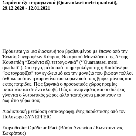
Σαράντα έξι τετραγωνικά (Quarantasei metri quadrati),
29.12.2020 - 12.01.2021
Πρόκειται για μια διασκευή του βραβευμένου με έπαινο από την
Ένωση Συγγραφέων Κύπρου, Θεατρικού Μονολόγου της Λέφης
Κουπεπίδη “Σαράντα έξι τετραγωνικά” (‘’Quarantasei metri
quadrati’’). Στο έργο, μέσα από το ημερολόγιο της η Κασσάνδρα
“φωτογραφίζει” τον εγκλεισμό και την μοναξιά που βιώσαν πολλοί
άνθρωποι όταν η καραντίνα του κορωνοϊού τους βρήκε μόνους και
εκτός πατρίδας. Πώς ξαφνικά ο προσωπικός χώρος ηρεμίας
μετατρέπεται σε ένα κλουβί; Πώς οι αναμνήσεις και οι σκέψεις
γίνονται ο λυτρωτικός χώρος αλλά ταυτόχρονα μικραίνουν το
δωμάτιο γύρω σου;
Διαδικτυακή μετάδοση οπτικογραφημένης παράστασης από τον
Πολυχώρο ΣΥΝΕΡΓΕΙΟ
Σκηνοθεσία: Ομάδα artIFact (Βάσια Αντωνίου / Κωνσταντίνος
Σωκράτους)