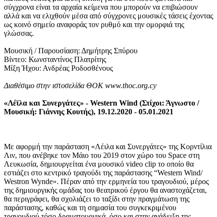
σύγχρονα είναι τα αρχαία κείμενα που μπορούν να επιβιώσουν
αλλά και να ελιχθούν μέσα από σύγχρονες μουσικές τάσεις έχοντας
ως κοινό σημείο αναφοράς τον ρυθμό και την ομορφιά της
γλώσσας.
Μουσική / Παρουσίαση: Δημήτρης Σπύρου
Βίντεο: Κωνσταντίνος Πλατρίτης
Μίξη Ήχου: Ανδρέας Ροδοσθένους
Διαθέσιμο στην ιστοσελίδα ΘΟΚ www.thoc.org.cy
«Λέϊλα και Συνεργάτες» - Western Wind (Στίχοι: Άγνωστο /
Μουσική: Γιάννης Κουτής), 19.12.2020 - 05.01.2021
Με αφορμή την παράσταση «Λέιλα και Συνεργάτες» της Κορντίλια
Λιν, που ανέβηκε τον Μάιο του 2019 στον χώρο του Space στη
Λευκωσία, δημιουργείται ένα μουσικό video clip το οποίο θα
εστιάζει στο κεντρικό τραγούδι της παράστασης “Western Wind/
Westron Wynde». Πέραν από την ερμηνεία του τραγουδιού, μέρος
της δημιουργικής ομάδας του θεατρικού έργου θα αναστοχάζεται,
θα περιγράφει, θα σχολιάζει το ταξίδι στην πραγμάτωση της
παράστασης, καθώς και τη σημασία του συγκεκριμένου
τραγουδιού τόσο δραματουργικά, όσο και στην ανάδειξη της