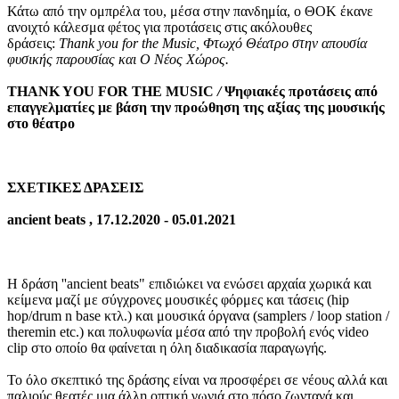
Κάτω από την ομπρέλα του, μέσα στην πανδημία, ο ΘΟΚ έκανε
ανοιχτό κάλεσμα φέτος για προτάσεις στις ακόλουθες
δράσεις:
Thank you for the Music, Φτωχό Θέατρο στην απουσία
φυσικής παρουσίας και Ο Νέος Χώρος.
THANK YOU FOR THE MUSIC
/
Ψηφιακές προτάσεις από
επαγγελματίες με βάση την προώθηση της αξίας της μουσικής
στο θέατρο
ΣΧΕΤΙΚΕΣ ΔΡΑΣΕΙΣ
ancient beats , 17.12.2020 - 05.01.2021
Η δράση ''ancient beats" επιδιώκει να ενώσει αρχαία χωρικά και
κείμενα μαζί με σύγχρονες μουσικές φόρμες και τάσεις (hip
hop/drum n base κτλ.) και μουσικά όργανα (samplers / loop station /
theremin etc.) και πολυφωνία μέσα από την προβολή ενός video
clip στο οποίο θα φαίνεται η όλη διαδικασία παραγωγής.
Το όλο σκεπτικό της δράσης είναι να προσφέρει σε νέους αλλά και
παλιούς θεατές μια άλλη οπτική γωνιά στο πόσο ζωντανά και