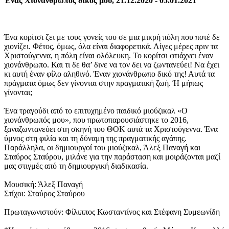
Ένας Χιονάνθρωπος δικός μου, 21.12.2020 - 05.01.2021
Ένα κορίτσι ζει με τους γονείς του σε μια μικρή πόλη που ποτέ δε
χιονίζει. Φέτος, όμως, όλα είναι διαφορετικά. Λίγες μέρες πριν τα
Χριστούγεννα, η πόλη είναι ολόλευκη. Το κορίτσι φτιάχνει έναν
χιονάνθρωπο. Και τι δε θα’ δινε να τον δει να ζωντανεύει! Να έχει
κι αυτή έναν φίλο αληθινό. Έναν χιονάνθρωπο δικό της! Αυτά τα
πράγματα όμως δεν γίνονται στην πραγματική ζωή. Ή μήπως
γίνονται;
Ένα τραγούδι από το επιτυχημένο παιδικό μιούζικαλ «Ο
χιονάνθρωπός μου», που πρωτοπαρουσιάστηκε το 2016,
ξαναζωντανεύει στη σκηνή του ΘΟΚ αυτά τα Χριστούγεννα. Ένα
ύμνος στη φιλία και τη δύναμη της πραγματικής αγάπης.
Παράλληλα, οι δημιουργοί του μιούζικαλ, Άλεξ Παναγή και
Σταύρος Σταύρου, μιλάνε για την παράσταση και μοιράζονται μαζί
μας στιγμές από τη δημιουργική διαδικασία.
Μουσική: Άλεξ Παναγή
Στίχοι: Σταύρος Σταύρου
Πρωταγωνιστούν: Φίλιππος Κωσταντίνος και Στέφανη Συμεωνίδη