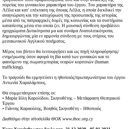
πορείας του γυναικείου χαρακτήρα του έργου. Του χαρακτήρα της
Λέϊλα και κατ’ επέκταση της όποιας Λέϊλα, η οποία διεκδικεί την
αναγνώριση και την κατοχύρωση της προσωπικής της ιστορίας
μέσα από τις πατριαρχικές δομές της κοινωνίας και τα συστήματα
καταπίεσης μέσα στα οποία ζει. Η μουσική σύνθεση προβάλλει
ηχοχρώματα Δυτικότροπα μα και συνάμα Ανατολιτικότροπα,
δημιουργώντας μία εν αρμονία σύνδεση με τους στίχους του
μεσαιωνικού Αγγλικού ποιήματος.
Μέρος του βίντεο θα λειτουργήσει και ως πηγή πληροφόρησης/
ενημέρωσης όσον αφορά τη βία κατά των γυναικών και το
φαινόμενο της σωματεμπορίας νεαρών κοριτσιών (human
trafficking).
Το τραγούδι θα ερμηνεύσει η ηθοποιός/πρωταγωνίστρια του έργου
Αντωνία Χαραλάμπους.
Θα συμμετάσχουν επίσης οι:
• Μαρία Ιόλη Καρολίδου, Σκηνοθέτης – Μετάφραση Θεατρικού
Έργου
• Γιάννης Καραούλης, Βοηθός Σκηνοθέτη – Ηθοποιός
Διαθέσιμο στην ιστοσελίδα ΘΟΚ www.thoc.org.cy