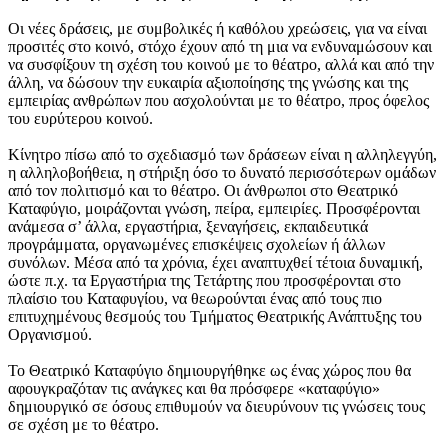
Οι νέες δράσεις, με συμβολικές ή καθόλου χρεώσεις, για να είναι
προσιτές στο κοινό, στόχο έχουν από τη μια να ενδυναμώσουν και
να συσφίξουν τη σχέση του κοινού με το θέατρο, αλλά και από την
άλλη, να δώσουν την ευκαιρία αξιοποίησης της γνώσης και της
εμπειρίας ανθρώπων που ασχολούνται με το θέατρο, προς όφελος
του ευρύτερου κοινού.
Κίνητρο πίσω από το σχεδιασμό των δράσεων είναι η αλληλεγγύη,
η αλληλοβοήθεια, η στήριξη όσο το δυνατό περισσότερων ομάδων
από τον πολιτισμό και το θέατρο. Οι άνθρωποι στο Θεατρικό
Καταφύγιο, μοιράζονται γνώση, πείρα, εμπειρίες. Προσφέρονται
ανάμεσα σ’ άλλα, εργαστήρια, ξεναγήσεις, εκπαιδευτικά
προγράμματα, οργανωμένες επισκέψεις σχολείων ή άλλων
συνόλων. Μέσα από τα χρόνια, έχει αναπτυχθεί τέτοια δυναμική,
ώστε π.χ. τα Εργαστήρια της Τετάρτης που προσφέρονται στο
πλαίσιο του Καταφυγίου, να θεωρούνται ένας από τους πιο
επιτυχημένους θεσμούς του Τμήματος Θεατρικής Ανάπτυξης του
Οργανισμού.
Το Θεατρικό Καταφύγιο δημιουργήθηκε ως ένας χώρος που θα
αφουγκραζόταν τις ανάγκες και θα πρόσφερε «καταφύγιο»
δημιουργικό σε όσους επιθυμούν να διευρύνουν τις γνώσεις τους
σε σχέση με το θέατρο.