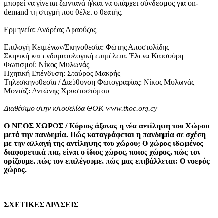
μπορεί να γίνεται ζωντανά ή/και να υπάρχει σύνδεσμος για on-
demand τη στιγμή που θέλει ο θεατής.
Ερμηνεία: Ανδρέας Αραούζος
Επιλογή Κειμένων/Σκηνοθεσία: Φώτης Αποστολίδης
Σκηνική και ενδυματολογική επιμέλεια: Έλενα Κατσούρη
Φωτισμοί: Νίκος Μυλωνάς
Ηχητική Επένδυση: Σταύρος Μακρής
Τηλεσκηνοθεσία / Διεύθυνση Φωτογραφίας: Νίκος Μυλωνάς
Μοντάζ: Αντώνης Χρυστοστόμου
Διαθέσιμο στην ιστοσελίδα ΘΟΚ www.thoc.org.cy
Ο ΝΕΟΣ ΧΩΡΟΣ / Κύριος άξονας η νέα αντίληψη του Χώρου
μετά την πανδημία. Πώς καταγράφεται η πανδημία σε σχέση
με την αλλαγή της αντίληψης του χώρου; Ο χώρος ιδωμένος
διαφορετικά πια, είναι ο ίδιος χώρος, ποιος χώρος, πώς τον
ορίζουμε, πώς τον επιλέγουμε, πώς μας επιβάλλεται; Ο νοερός
χώρος.
ΣΧΕΤΙΚΕΣ ΔΡΑΣΕΙΣ