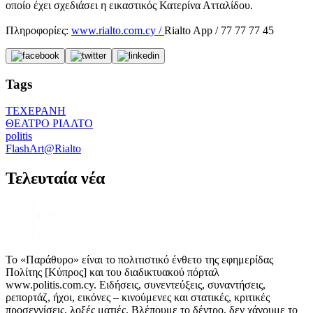
οποίο έχει σχεδιάσει η εικαστικός Κατερίνα Ατταλίδου.
Πληροφορίες:
www.rialto.com.cy /
Rialto App / 77 77 77 45
Tags
ΤΕΧΕΡΑΝΗ
ΘΕΑΤΡΟ ΡΙΑΛΤΟ
politis
FlashArt@Rialto
Τελευταία νέα
Το «Παράθυρο» είναι το πολιτιστικό ένθετο της εφημερίδας
Πολίτης [Κύπρος] και του διαδικτυακού πόρταλ
www.politis.com.cy. Ειδήσεις, συνεντεύξεις, συναντήσεις,
ρεπορτάζ, ήχοι, εικόνες – κινούμενες και στατικές, κριτικές
προσεγγίσεις, λοξές ματιές. Βλέπουμε το δέντρο, δεν χάνουμε το