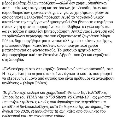
μέρος μελέτης άλλων πρότζεκτ —αλλά δεν χρησιμοποιήθηκαν
ποτέ— είτε ως καταγραφή καταστάσεων, (συν)αισθημάτων και
απροσδιόριστων χρονικών στιγμών, για να χρησιμοποιηθούν σε
οποιοδήποτε μελλοντικό πρότζεκτ. Αυτό το ‘αρχειακό υλικό’
αποτέλεσε την πηγή για να δημιουργηθεί ένα βίντεο τη στιγμή που
η διακίνηση ήταν περιορισμένη και επιβλήθηκε ο εγκλεισμός και
ως εκ τούτου η επιπλέον βιντεογράφηση. Αντλώντας έμπνευση από
τα ορθογώνια περιγράμματα του εξπρεσιονιστή ζωγράφου Μαρκ
Ρόθκο, δημιουργήθηκε μια κινητική αλληγορία εικόνων και ήχων,
μια ψευδαίσθηση καταστάσεων, όπου πραγματικοί χώροι
μετατρέπονται σε φανταστικούς. Το μουσικό ηχητικό τοπίο
δημιουργήθηκε από τον Θεοφάνη Αβραάμ που ζει και εγράζεται
στη Σουηδία.
«Ενδιαφέρομαι στο να εκφράζω βασικά ανθρώπινα συναισθήματα.
Η τέχνη είναι μια περιπέτεια σε έναν άγνωστο κόσμο, που μπορεί
να εξερευνηθεί μόνο από αυτούς που είναι πρόθυμοι να αναλάβουν
κινδύνους.» (Μαρκ Ρόθκο)
Το βίντεο είχε επιλεγεί και χρηματοδοτηθεί από τις Πολιτιστικές
Υπηρεσίες του ΥΠΑΝ για το "50 Shorts VS Covid-19", ως μια από
τις πενήντα τρίλεπτες ταινίες που δημιούργησαν σκηνοθέτες και
εικαστικοί βιντεοκαλλιτέχνες κατά τη διάρκεια της πανδημίας, την
άνοιξη του 2020, εξερευνώντας τη ζωή κάτω από συνθήκες του
εγκλεισμού και της παγκόσμιας κρίσης.