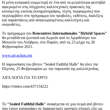
Η μόνη κυπριακή συμμετοχή σε ένα από τα μεγαλύτερα φεστιβάλ
αφιερωμένο στις σύγχρονες καλλιτεχνικές πρακτικές της
κινούμενης εικόνας (κινηματογράφος, τέχνη, περφορμανς) που
περιλαμβάνει στο πρόγραμμα του προβολές, εκθέσεις, διαλέξεις
και παραστάσεις από αναγνωρισμένους καλλιτέχνες και
σκηνοθέτες.
Το πρόγραμμα του
Rencontres Internationales "Hybrid Spaces"
θα μεταδίδεται ζωντανά και δωρεάν από το Αμφιθέατρο του
Μουσείο του Λούβρου, στο Παρίσι, από τις 23 μέχρι τις 28
Φεβρουαρίου 2021.
www.art-action.org
Η παρουσίαση του βίντεο "Sealed Faithful Halls" θα γίνει την
Πέμπτη, 25 Φεβρουαρίου με την παρουσία της καλλιτέχνιδας.
ΛΙΓΑ ΛΟΓΙΑ ΓΙΑ ΤΟ ΕΡΓΟ
https://vimeo.com/437154222
Το
"Sealed Faithful Halls"
αναφέρεται σε μια σειρά από βίντεο
που έχουν καταγράφει σε διαφορετικές χρονικές στιγμές είτε ως