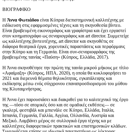
ΒΙΟΓΡΑΦΙΚΟ
Η
Άννα Φωτιάδου
είναι Κύπρια διεπιστημονική καλλιτέχνης με
ειδίκευση στις εφαρμοσμένες τέχνες και τη σκηνοθεσία βίντεο.
Είναι βραβευμένη εικονογράφος και γραφίστρια και έχει εργαστεί
στον κινηματογράφο ως σεναριογράφος και art director. Συμμετείχε
ως καλλιτέχνης βιντεοτέχνης, art director και σκηνοθέτις σε
διάφορα θεατρικά έργα, χορευτικές παραστάσεις και περφόρμανς
στην Κύπρο και τη Γερμανία. Είναι συν-σεναριοφράφος της
βραβευμένης ταινίας «Παύση» (Κύπρος, Ελλάδα, 2017).
Η Άννα σκηνοθέτησε την πρώτη της ταινία μικρού μήκους με τίτλο
«Αφαίμαξη» (Κύπρος, ΗΠΑ, 2020), η οποία θα κυκλοφορήσει το
2021 και διερευνά θέματα θηλυκότητας, εγκατάλειψης και
εκδίκησης μέσω ενός σύγχρονου επαναπροσδιορισμού του μύθου
της Κλυταιμνήστρας.
Η Άννα έχει παρουσιάσει και διακριθεί για το καλιτεχνικό της έργο
της —τόσο σε ατομικές όσο και σε ομαδικές εκθέσεις— σε
γκαλερί, φεστιβάλ και μπιενάλε σε Κύπρο, Ελλάδα, Ιταλία,
Ισπανία, Γερμανία, Γαλλία, Αγγλια, Ολλανδία, Αυστρία και
Μεξικό. Λαμβάνει μέρος σε συλλογικά έργα τέχνης κα με
καλλιτέχνες διαφορετικών πρακτικών και επιστημονικών κλάδων.
Συνεργάζεται επίσης με ιδιωτικά πανεπιστήμια ως λέκτορας