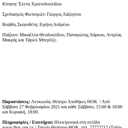
Κίνηση: Έλενα Χριστοδουλίδου
Σχεδιασμός Φωτισμών: Γιώργος Λάζογλου
Βοηθός Σκηνοθέτη: Ειρήνη Ανδρέου
Παίζουν: Μικαέλλα Θεοδουλίδου, Παναγιώτης Λάρκου, Αντρέας
Μακρής και Τάριελ Μπερίτζε.
Παραστάσεις:
Λευκωσία, Θέατρο Αποθήκες ΘΟΚ / Από
Σάββατο 27 Φεβρουαρίου 2021 και κάθε Σάββατο, 15:00 & 18:00
και Κυριακή, 18:00.
Πληροφορίες / Εισιτήρια:
Ηλεκτρονικά στη σελίδα
www.thoc.org.cy / Ταμείο Θεάτρου ΘΟΚ, τηλ. 77772717 (Τρίτη-