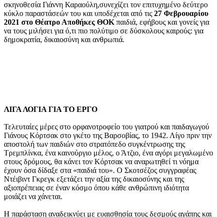
σκηνοθεσία Γιάννη Καραούλη,συνεχίζει τον επιτυχημένο δεύτερο
κύκλο παραστάσεών του και υποδέχεται από τις
27 Φεβρουαρίου
2021 στο Θέατρο Αποθήκες ΘΟΚ
παιδιά, εφήβους και γονείς για
να τους μιλήσει για ό,τι πιο πολύτιμο σε δύσκολους καιρούς: για
δημοκρατία, δικαιοσύνη και ανθρωπιά.
ΛΙΓΑ ΛΟΓΙΑ ΓΙΑ ΤΟ ΕΡΓΟ
Τελευταίες μέρες στο ορφανοτροφείο του γιατρού και παιδαγωγού
Γιάνους Κόρτσακ στο γκέτο της Βαρσοβίας, το 1942. Λίγο πριν την
αποστολή των παιδιών στο στρατόπεδο συγκέντρωσης της
Τρεμπλίνκα, ένα καινούργιο μέλος, ο Άτζιο, ένα αγόρι μεγαλωμένο
στους δρόμους, θα κάνει τον Κόρτσακ να αναρωτηθεί τι νόημα
έχουν όσα δίδαξε στα «παιδιά του». Ο Σκοτσέζος συγγραφέας
Ντέιβιντ Γκρεγκ εξετάζει την αξία της δικαιοσύνης και της
αξιοπρέπειας σε έναν κόσμο όπου κάθε ανθρώπινη ιδιότητα
μοιάζει να χάνεται.
Η παράσταση αναδεικνύει με ευαισθησία τους δεσμούς αγάπης και