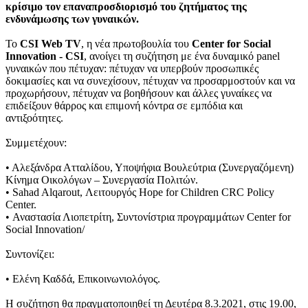
κρίσιμο τον επαναπροσδιορισμό του ζητήματος της
ενδυνάμωσης των γυναικών.
Το
CSI Web TV
, η νέα πρωτοβουλία του
Center for Social
Innovation - CSI
, ανοίγει τη συζήτηση με ένα δυναμικό panel
γυναικών που πέτυχαν: πέτυχαν να υπερβούν προσωπικές
δοκιμασίες και να συνεχίσουν, πέτυχαν να προσαρμοστούν και να
προχωρήσουν, πέτυχαν να βοηθήσουν και άλλες γυναίκες να
επιδείξουν θάρρος και επιμονή κόντρα σε εμπόδια και
αντιξοότητες.
Συμμετέχουν:
• Αλεξάνδρα Ατταλίδου, Υποψήφια Βουλεύτρια (Συνεργαζόμενη)
Κίνημα Οικολόγων – Συνεργασία Πολιτών.
• Sahad Alqarout, Λειτουργός Hope for Children CRC Policy
Center.
• Αναστασία Λιοπετρίτη, Συντονίστρια προγραμμάτων Center for
Social Innovation/
Συντονίζει:
• Ελένη Καδδά, Επικοινωνιολόγος.
Η συζήτηση θα πραγματοποιηθεί τη Δευτέρα 8.3.2021, στις 19.00,