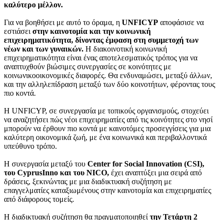
καλύτερο μέλλον.
Για να βοηθήσει με αυτό το όραμα, η
UNFICYP
αποφάσισε να
εστιάσει
στην καινοτομία και την κοινωνική
επιχειρηματικότητα, δίνοντας έμφαση στη συμμετοχή των
νέων και των γυναικών.
Η διακοινοτική κοινωνική
επιχειρηματικότητα είναι ένας αποτελεσματικός τρόπος για να
αναπτυχθούν βιώσιμες συνεργασίες σε κοινότητες με
κοινωνικοοικονομικές διαφορές. Θα ενδυναμώσει, μεταξύ άλλων,
και την αλληλεπίδραση μεταξύ των δύο κοινοτήτων, φέροντας τους
πιο κοντά.
Η UNFICYP, σε συνεργασία με τοπικούς οργανισμούς, στοχεύει
να αναζητήσει πώς νέοι επιχειρηματίες από τις κοινότητες στο νησί
μπορούν να έρθουν πιο κοντά με καινοτόμες προσεγγίσεις για μια
καλύτερη οικονομικά ζωή, με ένα κοινωνικά και περιβαλλοντικά
υπεύθυνο τρόπο.
Η συνεργασία μεταξύ του
Center for Social Innovation (CSI),
του CyprusInno και του NICO,
έχει αναπτύξει μια σειρά από
δράσεις, ξεκινώντας με μια διαδικτυακή συζήτηση με
επαγγελματίες καταξιωμένους στην καινοτομία και επιχειρηματίες
από διάφορους τομείς.
Η διαδικτυακή συζήτηση θα πραγματοποιηθεί
την Τετάρτη 2