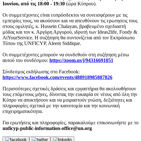
Ιουνίου, από τις 18:00 - 19:30
(ώρα Κύπρου).
Οι συμμετέχοντες είναι ευπρόσδεκτοι να συνεισφέρουν με τις
εμπειρίες τους, να ακούσουν και να απευθύνουν τις ερωτησεις τους
στους ομιλητές, κ. Hussein Chalayan, βραβευμένο σχεδιαστή
μόδας και τον κ. Αργύρη Αργυρού, ιδρυτή των Ideas2life, Foody &
AtYourService. Η συζήτηση θα συντονίζεται από τον Εκπρόσωπο
Τύπου της UNFICYP, Aleem Siddique.
Οι συμμετέχοντες μπορούν να συνδεθούν στη συζήτηση μέσω
αυτού του συνδέσμου:
https://zoom.us/j/94316691051
Σύνδεσμος εκδήλωσης στο Facebook:
https://www.facebook.com/events/488918985887826
Περισσότερες σχετικές δράσεις και εργαστήρια θα ακολουθήσουν
τους επόμενους μήνες, δίνοντας την ευκαιρία σε νέους από όλη την
Κύπρο να αποκτήσουν και να μοιραστούν γνώση, δεξιότητες και
πληροφορίες σχετικά με την καινοτομία και την κοινωνική
επιχειρηματικότητα.
Για ερωτήσεις και πληροφορίες, παρακαλούμε επικοινωνήστε με το
unficyp-public-information-office@un.org